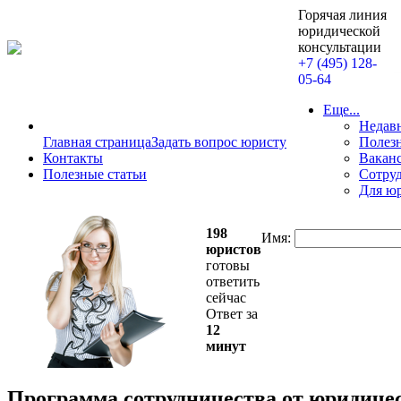
Горячая линия
юридической
консультации
+7 (495) 128-
05-64
Еще...
Недав
Главная страница
Задать вопрос юристу
Полезн
Контакты
Вакан
Полезные статьи
Сотру
Для ю
198
Имя:
юристов
готовы
ответить
сейчас
Ответ за
12
минут
Программа сотрудничества от юридиче