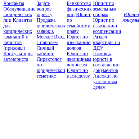
Контакты
Задать
Банкротсво
Юрист по
Обслуживание
вопрос
физических
земельным
юридических
юристу
лиц
Юрист
спорам
Юриди
лиц
Клиенты
Продажа
по
Юрист по
консул
для
юридических
семейному
взысканию
Все
юридических
заявок в
праву
компенсации
защ
компаний и
Москве
Вход
Юрист по
Раздел
юристов
с паролем
взысканию
квартиры по
(приходы)
Личный
долгов
ДДУ
Консультация
кабинет
Юрист по
Помощь
автоюриста
Директолог
жилищным
юриста в
по
вопросам
составлении
юридической
Юрист по
документов
тематике
наследству
Адвокат по
уголовным
делам