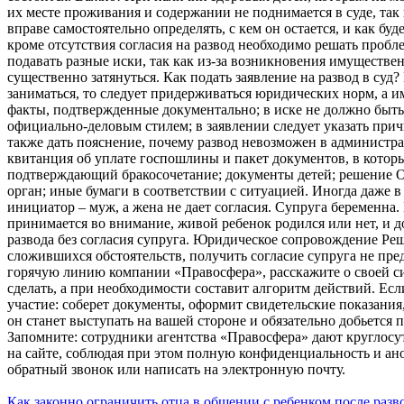
их месте проживания и содержании не поднимается в суде, так
вправе самостоятельно определять, с кем он остается, и как бу
кроме отсутствия согласия на развод необходимо решать пробл
подавать разные иски, так как из-за возникновения имуществ
существенно затянуться. Как подать заявление на развод в суд
заниматься, то следует придерживаться юридических норм, а и
факты, подтвержденные документально; в иске не должно быт
официально-деловым стилем; в заявлении следует указать причи
также дать пояснение, почему развод невозможен в администр
квитанция об уплате госпошлины и пакет документов, в которы
подтверждающий бракосочетание; документы детей; решение 
орган; иные бумаги в соответствии с ситуацией. Иногда даже в 
инициатор – муж, а жена не дает согласия. Супруга беременна.
принимается во внимание, живой ребенок родился или нет, и 
развода без согласия супруга. Юридическое сопровождение Реш
сложившихся обстоятельств, получить согласие супруга не пре
горячую линию компании «Правосфера», расскажите о своей си
сделать, а при необходимости составит алгоритм действий. Есл
участие: соберет документы, оформит свидетельские показания,
он станет выступать на вашей стороне и обязательно добьется
Запомните: сотрудники агентства «Правосфера» дают круглосу
на сайте, соблюдая при этом полную конфиденциальность и ано
обратный звонок или написать на электронную почту.
Как законно ограничить отца в общении с ребенком после разв