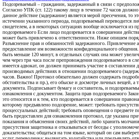
Подозреваемый – гражданин, задержанный в связи с предполо
Согласно УПК (ст. 122) такому лицу в течение 72 часов должно
данное действие (задержание) является мерой пресечения, то это
истечении указанного периода, подозреваемый переводится либ
свидетелем, а в некоторых ситуациях вообще исключается из п
подозреваемого Если лицо подозревается в совершении действ
может быть привлечено к ответственности. Ниже опишем поряд
Разъяснение прав и обязанностей задержанного. Привлечение а
предоставление им возможности конфиденциального общения.
быть меньше 120 минут, в отдельных случаях она может увелич
чем через три часа после препровождения подозреваемого в сл
имеется адвокат, он должен принимать участие в составлении
производимых действиях в отношении подозреваемого (задержан
часов. Важно! Протокол обязательно должен содержать подробн
обстоятельства и пр.), его обыске и досмотре личных вещей, а 
документа. Подписывает бумагу и составитель, и подозреваем
ознакомления с документом. Защита прав подозреваемого Зако
это относится и к тем, кто подозревается в совершении правон
которому предъявлено подозрение, может: требовать присутств
процессуальных действий; требовать оповещения о предмете п
быть предоставлен для ознакомления протокол, где указана при
показания и объяснения своих действий, либо хранить молчание
присутствия защитника и отказываться от беседы с уполномоч
доказательства; общаться на том языке, который он сам выбере
услуг переводчика; выдвигать ходатайства или предъявлять от