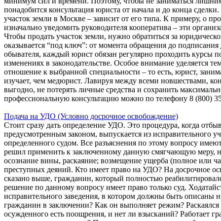
минимум сил и времени. Поэтому, чтобы не заниматься лишни
понадобится консультация юриста от начала и до конца сделк
участок земли в Москве – зависит от его типа. К примеру, о п
изначально уведомить руководителя кооператива – эти органи
Чтобы продать участок земли, нужно обратиться за юридическ
оказывается “под ключ”: от момента обращения до подписания 
обывателя, каждый юрист обязан регулярно проходить курсы п
изменениях в законодательстве. Особое внимание уделяется те
отношение к выбранной специальности – то есть, юрист, зани
изучает, чем медюрист. Лавируя между всеми новшествами, кон
выгодно, не потерять личные средства и сохранить максималь
профессиональную консультацию можно по телефону 8 (800) 35
Подача на УДО (Условно досрочное освобождение)
Стоит сразу дать определение УДО. Это процедура, когда отб
предусмотренным законом, выпускается из исправительного уч
определенного судом. Все разъяснения по этому вопросу имеютс
решил применить к заключенному данную смягчающую меру, н
осознание вины, раскаяние; возмещение ущерба (полное или ча
преступных деяний. Кто имеет право на УДО? На досрочное ос
сказано выше, гражданин, который полностью реабилитировалс
решение по данному вопросу имеет право только суд. Ходатайс
исправительного заведения, в котором должны быть описаны 
гражданин в заключении? Как он выполняет режим? Раскаялся 
осужденного есть поощрения, и нет ли взысканий? Работает гр