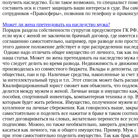
получить наследство. Если такое возможно, то специалист по
составить иск и станет защищать ваши интересы в суде. Вы са
сотрудников «Правосферы», позвонив по телефону и проконсу
Может ли жена претендовать на наследство мужа?
Порядок раздела собственности супругов предусмотрен ГК РФ. 
если муж с женой не заключили брачный договор, где имеется
соглашению самостоятельно, например, при разводе или прост
этого данное положение действует и при распределении наследс
Однако надо отличать общее имущество от личного, так как по
наша статья. Может ли жена претендовать на наследство мужа 
что следует делить во время развода. Недвижимость и движимо
производилась из совместного бюджета. Вклады и депозиты, ц
обществах, паи и пр. Наличные средства, накопленные за счет
за интеллектуальный труд и т.п. Этот список может быть расши
Квалифицированный юрист сможет вам объяснить, что подлежит
делится между мужем и женой. Личные вещи и имущество кажд
пособия, спортивный инвентарь, компьютерная техника и пр. Вс
которым будет жить ребенок. Имущество, полученное мужем ил
купленное на личные сбережения. Как говорилось выше, зак
самостоятельно и поделить все нажитое в браке в таком соотно
стоит договариваться на словах, желательно перенести все усл
подписями. Можно, но также необязательно, заверить докумен
касаться как личного, так и общего имущества. Пример. Муж 
при этом самостоятельно поделить имущество. Так как брак дл