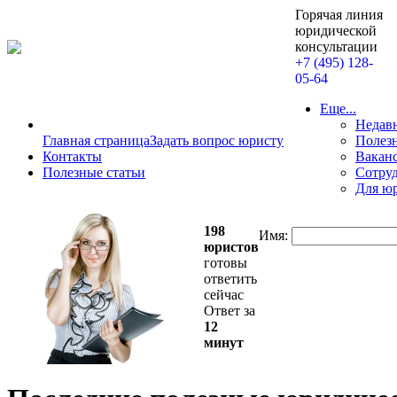
Горячая линия
юридической
консультации
+7 (495) 128-
05-64
Еще...
Недав
Главная страница
Задать вопрос юристу
Полезн
Контакты
Вакан
Полезные статьи
Сотру
Для ю
198
Имя:
юристов
готовы
ответить
сейчас
Ответ за
12
минут