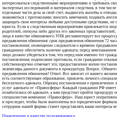
интересоваться следственными мероприятиями и требовать сво
экспертных исследований и материалов следствия, в том числе
отдельные части дела за свой счет; выдвигать жалобы и отводы
знакомиться с протоколами; вносить замечания; подавать апел
защищать свои интересы любыми доступными средствами, не 
юриста. Если к следственным мероприятиям привлекается лицо,
родителей, опекуна либо других его законных представителей,
лица в качестве обвиняемого УПК регламентирует все процессу
предъявления обвинения: срок предъявления обвинения 72 час
постановления; оповещение следователя о времени предъявлен
гражданину обеспечить наличие адвоката; перед зачитывание
лицо должно убедиться в том, что перед ним именно тот гражд
постановления; подписание протокола, если гражданин отказыв
собственноручно отмечает это; предоставление копии постано
экземпляра данного документа в прокуратуру. Вопрос. Обязате
предъявления обвинения? Ответ. Все зависит от вашего желани
есть соответствующее образование, привлечь личного специали
бесплатного адвоката. Образец постановления о привлечении 
услуг адвоката от «Правосферы» Каждый гражданин РФ имеет п
позаботились об адвокате, а вам предстоит пройти процедуру о
специалистам компании «Правосфера». Наш юрист оперативно 
и проследит, чтобы были выполнены все юридические формальн
сотрудник нашей фирмы станет представлять ваши интересы вп
Привлечение в качестве подозреваемого