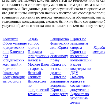
квартире. Вы можете консультироваться по телефону или на с
специалист сам составит документ по вашим данным, а вам ост
подписями. Все данные для круглосуточной связи с юристом им
что для защиты интересов наших клиентов мы соблюдаем полн
возникали сомнения по поводу анонимности обращений, мы и
телефонные консультации, сколько бы их не было совершенно 
услугой обратного звонка или написать письмо на нашу элект
Контакты
Задать
Банкротсво
Юрист по
Обслуживание
вопрос
физических
земельным
юридических
юристу
лиц
Юрист
спорам
Юриди
лиц
Клиенты
Продажа
по
Юрист по
консул
для
юридических
семейному
взысканию
Все
юридических
заявок в
праву
компенсации
защ
компаний и
Москве
Вход
Юрист по
Раздел
юристов
с паролем
взысканию
квартиры по
(приходы)
Личный
долгов
ДДУ
Консультация
кабинет
Юрист по
Помощь
автоюриста
Директолог
жилищным
юриста в
по
вопросам
составлении
юридической
Юрист по
документов
тематике
наследству
Адвокат по
уголовным
делам