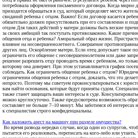
потребовала оформления письменного договора. Когда мирно д
приходится обращаться в суд, который определяет место жител
свиданий ребенка с отцом. Важно! Если договор касается ребенк
обязательно должен присутствовать при его составлении и по
отцом Для таких действий у матери должны быть веские причин
за своих амбиций так поступать противозаконно. Какие причи
общения отца и ребенка? Аморальный образ жизни. Пристрасти
влияние на несовершеннолетнего. Совершение противоправных
других лиц. Оскорбление матери. Если отец допускает такое по
ограничить его общение с несовершеннолетним или даже запрет
решение разрешить отцу проводить время с ребенком, но тольк
которому она доверяет. При этом устанавливается график пос
соблюдать. Как ограничить общение ребенка с отцом? Юридич
ограничении общения ребенка с отцом, доказать, что это делае
непросто. Поэтому мы советуем проконсультироваться с юрис
вам найти основания, которые будут приняты судом. Специалис
также станет защищать ваши интересы в суде. Консультировать
можно круглосуточно. Также предусмотрена возможность обрат
составляет не больше 7–10 минут. Мы заботимся об интересах
к специалистам строго конфиденциальны.
Как наложить арест на машину при разделе имущества?
Во время развода нередки случаи, когда один из супругов, что
пытается его реализовать, переписать на кого-либо или утаить.