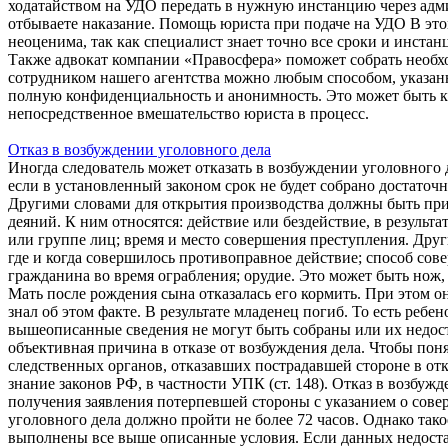
ходатайством на УДО передать в нужную инстанцию через адм
отбываете наказание. Помощь юриста при подаче на УДО В это
неоценима, так как специалист знает точно все сроки и инстан
Также адвокат компании «Правосфера» поможет собрать необхо
сотрудником нашего агентства можно любым способом, указан
полную конфиденциальность и анонимность. Это может быть как
непосредственное вмешательство юриста в процесс.
Отказ в возбуждении уголовного дела
Иногда следователь может отказать в возбуждении уголовного
если в установленный законом срок не будет собрано достаточ
Другими словами для открытия производства должны быть пр
деяний. К ним относятся: действие или бездействие, в результ
или группе лиц; время и место совершения преступления. Дру
где и когда совершилось противоправное действие; способ сов
гражданина во время ограбления; орудие. Это может быть нож, 
Мать после рождения сына отказалась его кормить. При этом он
знал об этом факте. В результате младенец погиб. То есть ребен
вышеописанные сведения не могут быть собраны или их недоста
объективная причина в отказе от возбуждения дела. Чтобы пон
следственных органов, отказавших пострадавшей стороне в от
знание законов РФ, в частности УПК (ст. 148). Отказ в возбуж
получения заявления потерпевшей стороны с указанием о сов
уголовного дела должно пройти не более 72 часов. Однако такое
выполнены все выше описанные условия. Если данных недостат