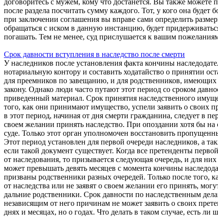
договоритесь с мужем, кому что достанется. Вы также можете 
после раздела посчитать сумму каждого. Тот, у кого она будет
при заключении соглашения вы вправе сами определить размер
обращаться с иском в данную инстанцию, будет придерживаться
погашать. Тем не менее, суд прислушается к вашим пожеланиям,
Срок давности вступления в наследство после смерти
У наследников после установления факта кончины наследодател
нотариальную контору и составить ходатайство о принятии ост
для преемников по завещанию, и для родственников, имеющих 
закону. Однако люди часто путают этот период со сроком давн
приведенный материал. Срок принятия наследственного имуще
того, как они принимают имущество, успели заявить о своих п
в этот период, начиная от дня смерти гражданина, следует в пе
своем желании принять наследство. При опоздании хотя бы на 
суде. Только этот орган уполномочен восстановить пропущенн
Этот период установлен для первой очереди наследников, а та
если такой документ существует. Когда все претенденты первой
от наследования, то призывается следующая очередь, и для них
может превышать девять месяцев с момента кончины наследода
призваны родственники разных очередей. Только после того, к
от наследства или не заявят о своем желании его принять, мо
дальние родственники. Срок давности по наследственным делам
независящим от него причинам не может заявить о своих претен
днях и месяцах, но о годах. Что делать в таком случае, есть л