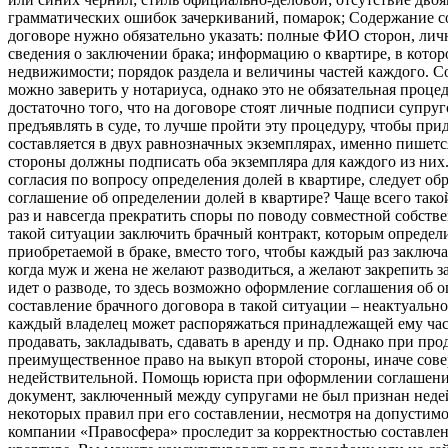
грамматических ошибок зачеркиваний, помарок; Содержание с
договоре нужно обязательно указать: полные ФИО сторон, лич
сведения о заключении брака; информацию о квартире, в которо
недвижимости; порядок раздела и величины частей каждого. С
можно заверить у нотариуса, однако это не обязательная проце
достаточно того, что на договоре стоят личные подписи супру
предъявлять в суде, то лучше пройти эту процедуру, чтобы при
составляется в двух равнозначных экземплярах, именно пишетс
стороны должны подписать оба экземпляра для каждого из них. 
согласия по вопросу определения долей в квартире, следует обр
соглашение об определении долей в квартире? Чаще всего тако
раз и навсегда прекратить споры по поводу совместной собст
такой ситуации заключить брачный контракт, которым определ
приобретаемой в браке, вместо того, чтобы каждый раз заключат
когда муж и жена не желают разводиться, а желают закрепить з
идет о разводе, то здесь возможно оформление соглашения об о
составление брачного договора в такой ситуации – неактуально
каждый владелец может распоряжаться принадлежащей ему час
продавать, закладывать, сдавать в аренду и пр. Однако при пр
преимущественное право на выкуп второй стороны, иначе сов
недействительной. Помощь юриста при оформлении соглашения
документ, заключенный между супругами не был признан неде
некоторых правил при его составлении, несмотря на допустим
компании «Правосфера» проследит за корректностью составлен