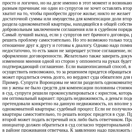
просто и логично, но на деле именно в этот момент и возника
разным причинам: ни один из супругов не хочет оставлять вто
хватит на то, чтобы приобрести другое жилье; никто не желает 
достаточной суммы или имущества для компенсации доли втор
раздела однокомнатной квартиры, находящейся в общей собст
добровольным заключением соглашения или в судебном порядк
Самый лучший выход, если у супругов нет брачного договора
решить проблему самостоятельно. Но это возможно только тогд
отношение друг к другу и готовы к диалогу. Однако надо помни
недостаточно, то есть закон не запрещает устное соглашение,
оформлении договоренности. Желательно также заверить докуме
изменении мнения одной из сторон у оппонента на руках буде
подтверждающий соглашение. Если вышеописанный способ, в 
осуществить невозможно, то за решением придется обращаться в
может продлиться очень долго, но вердикт суда обязателен дл
Пример. Супруги Воронцовы не могли разделить однокомнатную
ни у жены не было средств для компенсации половины стоимо
в суд, супруги решили проконсультироваться с юристом, кото
им оптимальный вариант: продать недвижимость, а деньги поде
претендовали конкретно на данную недвижимость, их вполне у
однокомнатной квартиры: судебный процесс Если не получилос
квартиры самостоятельно, то решать вопрос придется в суде. П
второй может подать встречный иск либо быть ответчиком. Прав
инициатор должен обратиться в суд согласно территориальной п
в районе проживания ответчика. К заявлению надо приложить