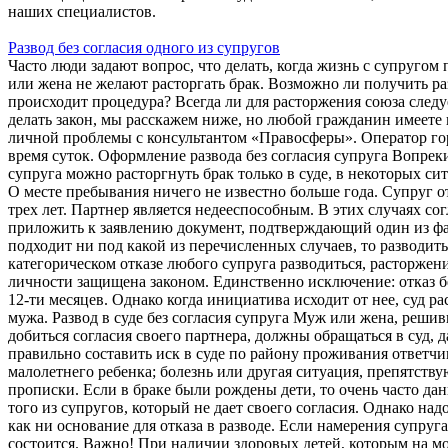
наших специалистов.
Развод без согласия одного из супругов
Часто люди задают вопрос, что делать, когда жизнь с супругом
или жена не желают расторгать брак. Возможно ли получить ра
происходит процедура? Всегда ли для расторжения союза следу
делать закон, мы расскажем ниже, но любой гражданин имеете
личной проблемы с консультантом «Правосферы». Оператор го
время суток. Оформление развода без согласия супруга Вопрек
супруга можно расторгнуть брак только в суде, в некоторых си
О месте пребывания ничего не известно больше года. Супруг о
трех лет. Партнер является недееспособным. В этих случаях со
приложить к заявлению документ, подтверждающий один из фа
подходит ни под какой из перечисленных случаев, то разводить
категорическом отказе любого супруга разводиться, расторжени
личности защищена законом. Единственно исключение: отказ 
12-ти месяцев. Однако когда инициатива исходит от нее, суд ра
мужа. Развод в суде без согласия супруга Муж или жена, реши
добиться согласия своего партнера, должны обращаться в суд, д
правильно составить иск в суде по району проживания ответчи
малолетнего ребенка; болезнь или другая ситуация, препятств
прописки. Если в браке были рождены дети, то очень часто д
того из супругов, который не дает своего согласия. Однако над
как ни основание для отказа в разводе. Если намерения супруга
состоится. Важно! При наличии здоровых детей, которым на мо