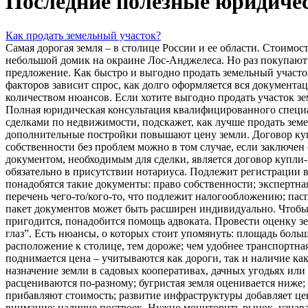
Последние полезные юридичес
Как продать земельный участок?
Самая дорогая земля – в столице России и ее области. Стоимос
небольшой домик на окраине Лос-Анджелеса. Но раз покупают –
предложение. Как быстро и выгодно продать земельный участо
факторов зависит спрос, как долго оформляется вся документа
количеством нюансов. Если хотите выгодно продать участок зе
Полная юридическая консультация квалифицированного специ
сделками по недвижимости, подскажет, как лучше продать земе
дополнительные постройки повышают цену земли. Договор ку
собственности без проблем можно в том случае, если заключе
документом, необходимым для сделки, является договор купли
обязательно в присутствии нотариуса. Подлежит регистрации 
понадобятся такие документы: право собственности; экспертная
перечень чего-то/кого-то, что подлежит налогообложению; пас
пакет документов может быть расширен индивидуально. Чтобы 
пригодится, понадобится помощь адвоката. Провести оценку зе
глаз”. Есть нюансы, о которых стоит упомянуть: площадь боль
расположение к столице, тем дороже; чем удобнее транспортная
поднимается цена – учитываются как дороги, так и наличие ка
назначение земли в садовых кооперативах, дачных угодьях или
расцениваются по-разному; бугристая земля оценивается ниже;
прибавляют стоимость; развитие инфраструктуры добавляет це
внимание; наличие построек. Нужно мониторить рынок, узнават