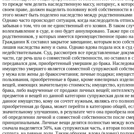
то прежде чем делить наследственную массу, нотариус, к кото
своем праве, должен выделить половину всей собственности в 
этого может быть поделено наследство между родственниками
Однако часто происходит ситуация, когда наследодатель отпис
забывая о том, что он не единственный его хозяин. В таком сл
волеизъявление в суде, и оно будет аннулировано. Также при с
родственников, у которых имеется преимущественное право на
Гражданин К составил закрытое завещание, которым всю собст
лишив наследства жену и сына. Однако вдова подала иск в суд
недействительным. Суд, рассмотрев все представленные докум
части, где речь шла о совместной собственности, но оставил в 
передавался дом, приобретенный умершим до брака. Наследов
имущество умершего является совместной супружеской собствен
у мужа или жены до бракосочетания; личные подарки; имущест
пользования, приобретенные в браке, кроме ювелирных изделий
вещей, имеющих значительную стоимость; имущество, купленн
брака, либо вырученные от продажи личных вещей; интеллекту
предметов и вещей из данной категории супружеская доля не в
данное имущество, кому он сочтет нужным, являясь его полно
приобретенная до брака, может перейти в категорию общей, ес
значительному улучшению, в результате чего она приобрела но
об определении личной и совместной собственности после смер
принципиальным. Личные вещи делятся полностью между всем
сначала выделяется 50%, как супружеская часть, а вторая пол
супруга, на равные доли. Таким образом, вдова (вдовец) получ