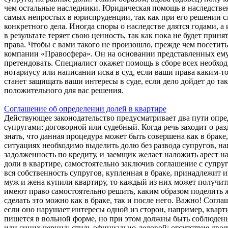
чем остальные наследники. Юридическая помощь в наследстве
самых непростых в юриспруденции, так как при его решении с
конкретного дела. Иногда споры о наследстве длятся годами, а
в результате теряет свою ценность, так как пока не будет прин
права. Чтобы с вами такого не произошло, прежде чем посетит
компании «Правосфера». Он на основании представленных ему
претендовать. Специалист окажет помощь в сборе всех необхо
нотариусу или написании иска в суд, если ваши права каким-т
станет защищать ваши интересы в суде, если дело дойдет до так
положительного для вас решения.
Соглашение об определении долей в квартире
Действующее законодательство предусматривает два пути опре
супругами: договорной или судебный. Когда речь заходит о раз
знать, что данная процедура может быть совершена как в браке
ситуациях необходимо выделить долю без развода супругов, нап
задолженность по кредиту, и заемщик желает наложить арест н
доли в квартире, самостоятельно заключив соглашение с супру
вся собственность супругов, купленная в браке, принадлежит 
муж и жена купили квартиру, то каждый из них может получить
имеют право самостоятельно решить, каким образом поделить ж
сделать это можно как в браке, так и после него. Важно! Согл
если оно нарушает интересы одной из сторон, например, квар
пишется в вольной форме, но при этом должны быть соблюде
или синих чернил; стиль официально-деловой; отсутствие дво