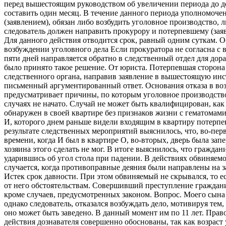
перед вышестоящим руководством об увеличении периода до дес
составить один месяц. В течение данного периода уполномоч
(заявлением), обязан либо возбудить уголовное производство, л
следователь должен направить прокурору и потерпевшему (за
Для данного действия отводится срок, равный одним суткам. О
возбуждении уголовного дела Если прокуратора не согласна с 
пяти дней направляется обратно в следственный отдел для до
было принято такое решение. От юриста. Потерпевшая сторона
следственного органа, направив заявление в вышестоящую ин
письменный аргументированный ответ. Основания отказа в во
предусматривает причины, по которым уголовное производство
случаях не начато. Случай не может быть квалифицирован, ка
обнаружен в своей квартире без признаков жизни с гематомами
И, которого днем раньше видели входящим в квартиру потерпе
результате следственных мероприятий выяснилось, что, во-пер
времени, когда И был в квартире О, во-вторых, дверь была запе
хозяина этого сделать не мог. В итоге выяснилось, что граждан
ударившись об угол стола при падении. В действиях обвиняемо
случается, когда противоправные деяния были направлены на 
Истек срок давности. При этом обвиняемый не скрывался, то 
от него обстоятельствам. Совершивший преступление граждани
кроме случаев, предусмотренных законом. Вопрос. Моего сына
однако следователь, отказался возбуждать дело, мотивируя тем, 
оно может быть заведено. В данный момент им по 11 лет. Прав
действия дознавателя совершенно обоснованы, так как возраст