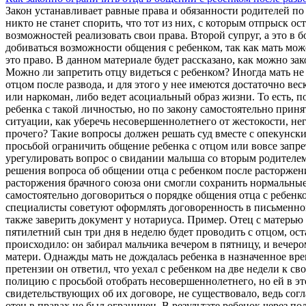
Закон устанавливает равные права и обязанности родителей п
никто не станет спорить, что тот из них, с которым отпрыск ос
возможностей реализовать свои права. Второй супруг, а это в 
добиваться возможности общения с ребенком, так как мать може
это право. В данном материале будет рассказано, как можно за
Можно ли запретить отцу видеться с ребенком? Иногда мать не 
отцом после развода, и для этого у нее имеются достаточно вес
или наркоман, либо ведет асоциальный образ жизни. То есть, по
ребенка с такой личностью, но по закону самостоятельно приня
ситуации, как уберечь несовершеннолетнего от жестокости, не
прочего? Такие вопросы должен решать суд вместе с опекунски
просьбой ограничить общение ребенка с отцом или вовсе запре
урегулировать вопрос о свидании малыша со вторым родителе
решения вопроса об общении отца с ребенком после расторжени
расторжения брачного союза они смогли сохранить нормальны
самостоятельно договориться о порядке общения отца с ребенк
специалисты советуют оформлять договоренность в письменном
также заверить документ у нотариуса. Пример. Отец с матерью 
пятилетний сын три дня в неделю будет проводить с отцом, оста
происходило: он забирал мальчика вечером в пятницу, и вечеро
матери. Однажды мать не дождалась ребенка в назначенное врем
претензии он ответил, что уехал с ребенком на две недели к с
полицию с просьбой отобрать несовершеннолетнего, но ей в это
свидетельствующих об их договоре, не существовало, ведь согл
отец в правах не был ограничен. В результате ребенок через п