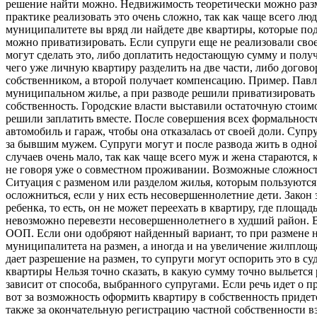
решение найти можно. Недвижимость теоретически можно разм
практике реализовать это очень сложно, так как чаще всего люд
муниципалитете вы вряд ли найдете две квартиры, которые по
можно приватизировать. Если супруги еще не реализовали сво
могут сделать это, либо доплатить недостающую сумму и полу
чего уже личную квартиру разделить на две части, либо договор
собственником, а второй получает компенсацию. Пример. Павл
муниципальном жилье, а при разводе решили приватизировать 
собственность. Городские власти выставили остаточную стоимо
решили заплатить вместе. После совершения всех формальнос
автомобиль и гараж, чтобы она отказалась от своей доли. Супр
за бывшим мужем. Супруги могут и после развода жить в одной 
случаев очень мало, так как чаще всего муж и жена стараются, 
не говоря уже о совместном проживании. Возможные сложнос
Ситуация с разменом или разделом жилья, которым пользуются
осложниться, если у них есть несовершеннолетние дети. Закон
ребенка, то есть, он не может переехать в квартиру, где площад
невозможно перевезти несовершеннолетнего в худший район. В
ООП. Если они одобряют найденный вариант, то при размене 
муниципалитета на размен, а иногда и на увеличение жилплощ
дает разрешение на размен, то супруги могут оспорить это в с
квартиры Нельзя точно сказать, в какую сумму точно выльется
зависит от способа, выбранного супругами. Если речь идет о п
вот за возможность оформить квартиру в собственность придет
также за окончательную регистрацию частной собственности вз