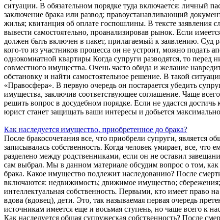
ситуации. В обязательном порядке туда включается: личный п
заключение брака или развод; правоустанавливающий документ
жилья; квитанция об оплате госпошлины. В тексте заявления с
вывести самостоятельно, проанализировав рынок. Если имеется
должен быть включен в пакет, прилагаемый к заявлению. Суд р
кого-то из участников процесса он не устроит, можно подать 
однокомнатной квартиры Когда супруги разводятся, то перед н
совместного имущества. Очень часто обида и желание навреди
обстановку и найти самостоятельное решение. В такой ситуац
«Правосфера». В первую очередь он постарается убедить супру
имущества, заключив соответствующее соглашение. Чаще всего
решить вопрос в досудебном порядке. Если не удастся достичь 
юрист станет защищать ваши интересы и добьется максимально 
Как наследуется имущество, приобретенное до брака?
После бракосочетания все, что приобрели супруги, является об
записывалась собственность. Когда человек умирает, все, что
разделено между родственниками, если он не оставил завещан
сам выбрал. Мы в данном материале обсудим вопрос о том, как
брака. Какое имущество подлежит наследованию? После смерт
включаются: недвижимость; движимое имущество; сбережения;
интеллектуальная собственность. Первыми, кто имеет право на
вдова (вдовец), дети. Это, так называемая первая очередь пре
источникам имеется еще и восьмая ступень, но чаще всего к на
Как наследуется общая супружеская собственность? После смер