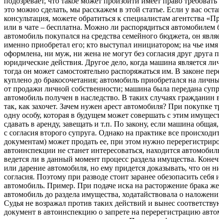
подозревает, что такое может произойти имеет право требоват
это можно сделать, мы расскажем в этой статье. Если у вас ост
консультация, можете обратиться к специалистам агентства «П
или в чате – бесплатна. Можно ли распорядиться автомобилем б
автомобиль покупался на средства семейного бюджета, он явля
именно приобретал его; кто выступал инициатором; на чье имя
оформлена, ни муж, ни жена не могут без согласия друг друга 
юридические действия. Другое дело, когда машина является ли
тогда он может самостоятельно распоряжаться им. В законе пе
куплено до бракосочетания; автомобиль приобретался на личн
от продажи личной собственности; машина была передана супр
автомобиль получен в наследство. В таких случаях гражданин 
так, как захочет. Зачем нужен арест автомобиля? При покупке 
одну особу, которая в будущем может совершать с этим имущес
сдавать в аренду, завещать и т.п. По закону, если машина общая
с согласия второго супруга. Однако на практике все происходи
документам) может продать ее, при этом нужно перерегистриро
автоинспекции не станет интересоваться, находится автомобил
ведется ли в данный момент процесс раздела имущества. Коне
или дарение автомобиля, но ему придется доказывать, что он ни
согласия. Поэтому при разводе стоит заранее обезопасить себя 
автомобиль. Пример. При подаче иска на расторжение брака жен
автомобиль до раздела имущества, ходатайствовала о наложени
Судья не возражал против таких действий и вынес соответству
документ в автоинспекцию о запрете на перерегистрацию авто