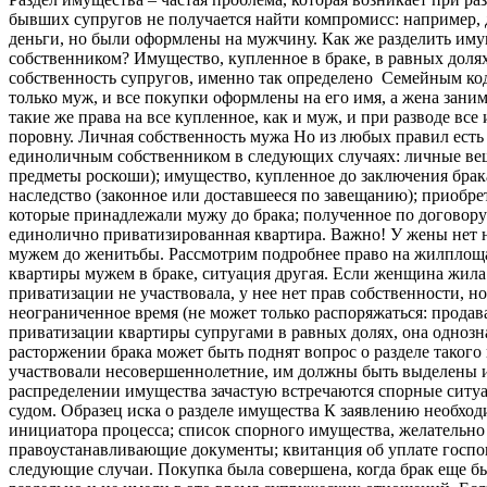
бывших супругов не получается найти компромисс: например,
деньги, но были оформлены на мужчину. Как же разделить имущ
собственником? Имущество, купленное в браке, в равных долях
собственность супругов, именно так определено Семейным коде
только муж, и все покупки оформлены на его имя, а жена заним
такие же права на все купленное, как и муж, и при разводе в
поровну. Личная собственность мужа Но из любых правил есть
единоличным собственником в следующих случаях: личные ве
предметы роскоши); имущество, купленное до заключения брака
наследство (законное или доставшееся по завещанию); приобре
которые принадлежали мужу до брака; полученное по договору
единолично приватизированная квартира. Важно! У жены нет 
мужем до женитьбы. Рассмотрим подробнее право на жилплощ
квартиры мужем в браке, ситуация другая. Если женщина жила 
приватизации не участвовала, у нее нет прав собственности, н
неограниченное время (не может только распоряжаться: продават
приватизации квартиры супругами в равных долях, она одноз
расторжении брака может быть поднят вопрос о разделе такого
участвовали несовершеннолетние, им должны быть выделены 
распределении имущества зачастую встречаются спорные ситуац
судом. Образец иска о разделе имущества К заявлению необхо
инициатора процесса; список спорного имущества, желательно
правоустанавливающие документы; квитанция об уплате госп
следующие случаи. Покупка была совершена, когда брак еще б