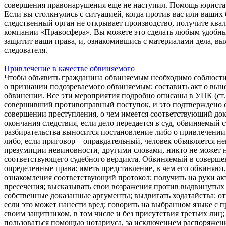
совершения правонарушения еще не наступил. Помощь юриста 
Если вы столкнулись с ситуацией, когда против вас или ваших
следственный орган не открывает производство, получите кв
компании «Правосфера». Вы можете это сделать любым удобны
защитит ваши права, и, ознакомившись с материалами дела, вы
следователя.
Привлечение в качестве обвиняемого
Чтобы объявить гражданина обвиняемым необходимо соблюст
о признании подозреваемого обвиняемым; составить акт о вын
обвинении. Все эти мероприятия подробно описаны в УПК (ст.
совершивший противоправный поступок, и это подтверждено сл
совершении преступления, о чем имеется соответствующий до
окончания следствия, если дело передается в суд, обвиняемый
разбирательства выносится постановление либо о привлечении 
либо, если приговор – оправдательный, человек объявляется н
презумпции невиновности, другими словами, никто не может н
соответствующего судебного вердикта. Обвиняемый в соверш
определенные права: иметь представление, в чем его обвиняют,
ознакомления соответствующий протокол; получить на руки а
пресечения; высказывать свои возражения против выдвинутых 
собственные доказанные аргументы; выдвигать ходатайства; о
если это может нанести вред; говорить на выбранном языке с 
своим защитником, в том числе и без присутствия третьих лиц;
пользоваться помощью нотариуса, за исключением распоряжен