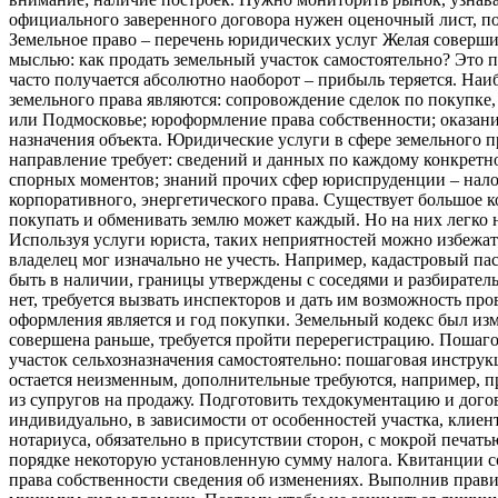
официального заверенного договора нужен оценочный лист, по
Земельное право – перечень юридических услуг Желая соверши
мыслью: как продать земельный участок самостоятельно? Это п
часто получается абсолютно наоборот – прибыль теряется. На
земельного права являются: сопровождение сделок по покупке,
или Подмосковье; юроформление права собственности; оказан
назначения объекта. Юридические услуги в сфере земельного 
направление требует: сведений и данных по каждому конкрет
спорных моментов; знаний прочих сфер юриспруденции – налог
корпоративного, энергетического права. Существует большое ко
покупать и обменивать землю может каждый. Но на них легко 
Используя услуги юриста, таких неприятностей можно избежат
владелец мог изначально не учесть. Например, кадастровый па
быть в наличии, границы утверждены с соседями и разбирательс
нет, требуется вызвать инспекторов и дать им возможность пр
оформления является и год покупки. Земельный кодекс был изм
совершена раньше, требуется пройти перерегистрацию. Пошаг
участок сельхозназначения самостоятельно: пошаговая инструк
остается неизменным, дополнительные требуются, например, пр
из супругов на продажу. Подготовить техдокументацию и дого
индивидуально, в зависимости от особенностей участка, клиент
нотариуса, обязательно в присутствии сторон, с мокрой печат
порядке некоторую установленную сумму налога. Квитанции со
права собственности сведения об изменениях. Выполнив прави