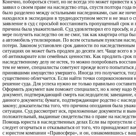
Конечно, побороться стоит, но не всегда это может привести 
заявил о своем праве на наследство отца, спустя полтора года 
было разделено между остальными наследниками, сын же ничего
находился в экспедиции в труднодоступном месте и не знал о 
заявление в суд с просьбой восстановить пропущенный срок и
причина была уважительной. Суд удовлетворил его просьбу, и 
мере получить наследство он не смог, так как квартира отца б
а автомобиль утилизирован. По всем остальным пунктам насл
потери. Законом установлен срок давности по наследственным 
ситуациях он может быть продлен до десяти лет. Чаще всего в э
об антиквариате или семейных ценностях. Как продлить срок п
наследственному делу не истек, то можно попробовать восстано
тем не менее, специалисты советуют прежде всего попытаться
принявшими имущество умершего. Иногда это получается, тогд
существенно облегчается. Если найти точки соприкосновения не 
решение суда. Для успеха нужно не только правильно составить
Оформить документ вам поможет специалист, но к нему надо б
документ, подтверждающий смерть наследодателя; завещание, 
данного документа; бумаги, подтверждающие родство с наслед
закону; доказательства того, что причина опоздания была ува
ситуации. Суд рассмотрит иск, приложенные документы и выне
положительный, выданные свидетельства о праве на наследство
Помощь юриста в наследственных делах Если вы пропустили с
следует огорчаться и отказываться от того, что принадлежит в
с юристом компании «Правосфера», и он, ознакомившись с ваш