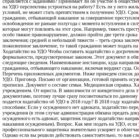
справляется с заданиями? Принимает ли он участие в обществ
на УДО перспектива устроиться на работу? Есть ли у него жил
условий, не может стать препятствием к получению УДО. Сро
гражданин, отбывающий наказание за совершенное преступлен
освобождении не раньше полугода с момента вступления в си
которые могут повлиять на этот срок. Например, тяжесть прес
особо тяжкое правонарушение, должно пройти две трети срока 
заключения; средней и небольшой тяжести – треть срока заклю
пожизненное заключение, то такой гражданин может подать на 
Ходатайство на УДО Чтобы составить ходатайство о досрочно
формальности, предусмотренные законом. Этот документ в обя
следующие сведения. Наименование инстанции, куда направля
гражданина, отбывающего наказание, включая вердикт суда. О
Перечень приложенных документов. Ниже приведем список док
УДО. Приговор. Письмо от организации, готовой принять осужд
прописки. Документ о составе семьи. Медицинская справка. Х
учреждением. От юриста. В зависимости от конкретного дела 
документами, поэтому лучше сразу посоветоваться по данному
подается ходатайство об УДО в 2018 году? В 2018 году ходатай
способами: Если у осужденного нет адвоката, ходатайство пер
учреждения (в этом случае администрация обязана предать доку
осужденного есть адвокат, защитник подает ходатайство напря
наказания осужденным). Вопрос. Как мне подать на УДО, если 
профессионального защитника значительно ускоряет и облегчает
Однако если вы решили действовать самостоятельно, то вам сл