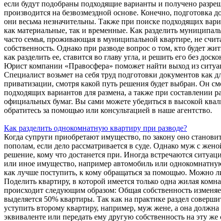
если будут подобраны подходящие варианты и получено разреш
производится на безвозмездной основе. Конечно, подготовка д
они весьма незначительны. Также при поиске подходящих вар
как материальные, так и временные. Как разделить муниципал
часто семья, проживающая в муниципальной квартире, не счит
собственность. Однако при разводе вопрос о том, кто будет жит
как разделить ее, ставится во главу угла, и решить его без дос
Юрист компании «Правосфера» поможет найти выход из ситуаци
Специалист возьмет на себя труд подготовки документов как дл
приватизации, смотря какой путь решения будет выбран. Он см
подходящих вариантов для размена, а также при составлении р
официальных бумаг. Вы сами можете убедиться в высокой ква
обратитесь за помощью или консультацией в наше агентство.
Как разделить однокомнатную квартиру при разводе?
Когда супруги приобретают имущество, по закону оно станови
пополам, если дело рассматривается в суде. Однако муж с жен
решение, кому что достанется при. Иногда встречаются ситуац
или иное имущество, например автомобиль или однокомнатную
как лучше поступить, к кому обращаться за помощью. Можно л
Поделить квартиру, в которой имеется только одна жилая комн
происходит следующим образом: Общая собственность изменяет
выделяется 50% квартиры. Так как на практике раздел соверши
уступить второму квартиру, например, муж жене, а она должн
эквиваленте или передать ему другую собственность на эту же