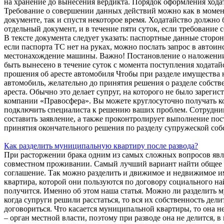
на хранение до вынесения вердикта. Порядок оформления хода
Требование о совершении данных действий можно как в момент
документе, так и спустя некоторое время. Ходатайство должно б
отдельный документ, и в течение пяти суток, если требование 
В тексте документа следует указать: паспортные данные сторон
если паспорта ТС нет на руках, можно послать запрос в автои
местонахождение машины. Важно! Постановление о наложении 
быть вынесено в течение суток с момента поступления ходата
прошения об аресте автомобиля Чтобы при разделе имущества 
автомобиль, желательно до принятия решения о разделе собств
ареста. Обычно это делает супруг, на которого не было зареги
компании «Правосфера». Вы можете круглосуточно получать к
подключить специалиста к решению ваших проблем. Сотрудник
составить заявление, а также проконтролирует выполнение пос
принятия окончательного решения по разделу супружеской соб
Как разделить муниципальную квартиру после развода?
При расторжении брака одним из самых сложных вопросов явля
совместном проживании. Самый лучший вариант найти общее 
соглашение. Так можно разделить и движимое и недвижимое им
квартира, которой они пользуются по договору социального на
получится. Именно об этом наша статья. Можно ли разделить 
когда супруги решили расстаться, то вся их собственность дели
договориться. Что касается муниципальной квартиры, то она н
– орган местной власти, поэтому при разводе она не делится,