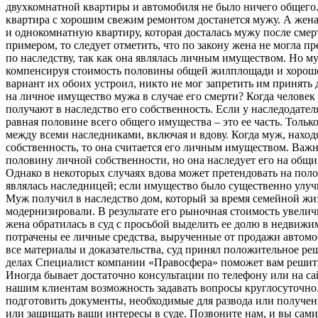
двухкомнатной квартиры и автомобиля не было ничего общего.
квартира с хорошим свежим ремонтом достанется мужу. А жена
и однокомнатную квартиру, которая досталась мужу после смер
примером, то следует отметить, что по закону жена не могла 
по наследству, так как она являлась личным имуществом. Но м
компенсируя стоимость половины общей жилплощади и хорошег
вариант их обоих устроил, никто не мог запретить им принять
на личное имущество мужа в случае его смерти? Когда челове
получают в наследство его собственность. Если у наследодателя
равная половине всего общего имущества – это ее часть. Тольк
между всеми наследниками, включая и вдову. Когда муж, находя
собственность, то она считается его личным имуществом. Важн
половину личной собственности, но она наследует его на общи
Однако в некоторых случаях вдова может претендовать на поло
являлась наследницей; если имущество было существенно улуч
Муж получил в наследство дом, который за время семейной жи
модернизировали. В результате его рыночная стоимость увеличи
жена обратилась в суд с просьбой выделить ее долю в недвижи
потрачены ее личные средства, вырученные от продажи автомо
все материалы и доказательства, суд принял положительное р
делах Специалист компании «Правосфера» поможет вам решить
Иногда бывает достаточно консультации по телефону или на с
нашим клиентам возможность задавать вопросы круглосуточно
подготовить документы, необходимые для развода или получени
или защищать ваши интересы в суде. Позвоните нам, и вы сам