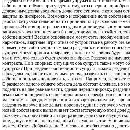
раздельно и не имели в это время супружеских отношений. Если
собственности будет присуждено тому, кто совершил приобретен
дележе имущества увеличить долю того супруга, с которым оста
защиты их интересов. Возможно и сокращение доли собственно
работал без уважительной на то причины или расходовал семе
прихоти. Этот вопрос решается судом в индивидуальном порядк
занимается воспитанием детей и ведет домашнее хозяйство, это
собственности! Веским основанием могут стать необдуманные 
наркотиков, азартные игры отказ от устройства на работу без 
Совместную собственность можно разделять и иными способам
супруги могут прописать заранее, как каких условиях будут вла
так и тем, что только будет куплено в браке. Разделение имущ
контракта. Но в спорных ситуациях оба супруга также могут об
супругов? При разделе собственности супруга, можно раздели
совладельцев, оценить цену имущества, разделить согласно оп
собственность можно поделить, как есть. Например, жене остае
С разделом одного общего объекта дела обстоят сложнее, но и 
поделить на две равные части, сделав перепланировку, раздел
земли можно поделить на две половины и переоформить по отде
маленьком загородном строении или квартире-однушке, вариа
разделить вырученные деньги поровну; один из супругов уступ
новый собственник выплачивает соответствующую этой доле 
пожалуйста, обязательно ли при разводе делить все имуществ
мне, допустим, она не нужна, но я бы с удовольствием оставила
мужем. Ответ. Добрый день. Вам совсем не обязательно делить 