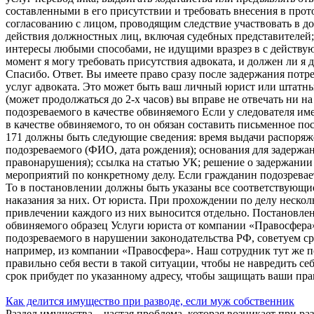
составленными в его присутствии и требовать внесения в про
согласованию с лицом, проводящим следствие участвовать в д
действия должностных лиц, включая судебных представителей;
интересы любыми способами, не идущими вразрез в с действу
момент я могу требовать присутствия адвоката, и должен ли я 
Спасибо. Ответ. Вы имеете право сразу после задержания потре
услуг адвоката. Это может быть ваш личный юрист или штатн
(может продолжаться до 2-х часов) вы вправе не отвечать ни н
подозреваемого в качестве обвиняемого Если у следователя и
в качестве обвиняемого, то он обязан составить письменное пос
171 должны быть следующие сведения: время выдачи распоряже
подозреваемого (ФИО, дата рождения); основания для задержа
правонарушения); ссылка на статью УК; решение о задержании
мероприятий по конкретному делу. Если гражданин подозревае
То в постановлении должны быть указаны все соответствующи
наказания за них. От юриста. При прохождении по делу неско
привлечении каждого из них выносится отдельно. Постановлен
обвиняемого образец Услуги юриста от компании «Правосфера»
подозреваемого в нарушении законодательства РФ, советуем ср
например, из компании «Правосфера». Наш сотрудник тут же п
правильно себя вести в такой ситуации, чтобы не навредить се
срок прибудет по указанному адресу, чтобы защищать ваши пра
Как делится имущество при разводе, если муж собственник
Раздел имущества – частая проблема, которая возникает при ра