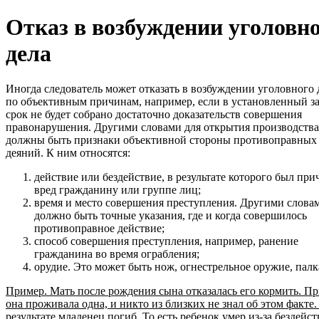
Отказ в возбуждении уголовн
дела
Иногда следователь может отказать в возбуждении уголовного 
по объективным причинам, например, если в установленный з
срок не будет собрано достаточно доказательств совершения
правонарушения. Другими словами для открытия производства
должны быть признаки объективной стороны противоправных
деяний. К ним относятся:
действие или бездействие, в результате которого был пр
вред гражданину или группе лиц;
время и место совершения преступления. Другими слова
должно быть точные указания, где и когда совершилось
противоправное действие;
способ совершения преступления, например, ранение
гражданина во время ограбления;
орудие. Это может быть нож, огнестрельное оружие, палка
Пример. Мать после рождения сына отказалась его кормить. Пр
она проживала одна, и никто из близких не знал об этом факте.
результате младенец погиб. То есть ребенок умер из-за бездейст