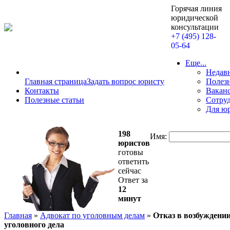
Горячая линия
юридической
консультации
+7 (495) 128-
05-64
Еще...
Недав
Главная страница
Задать вопрос юристу
Полезн
Контакты
Вакан
Полезные статьи
Сотру
Для ю
198
Имя:
юристов
готовы
ответить
сейчас
Ответ за
12
минут
Главная
»
Адвокат по уголовным делам
»
Отказ в возбуждени
уголовного дела