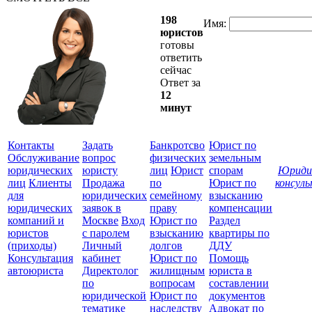
198
Имя:
юристов
готовы
ответить
сейчас
Ответ за
12
минут
Контакты
Задать
Банкротсво
Юрист по
Обслуживание
вопрос
физических
земельным
юридических
юристу
лиц
Юрист
спорам
Юриди
лиц
Клиенты
Продажа
по
Юрист по
консул
для
юридических
семейному
взысканию
Все
юридических
заявок в
праву
компенсации
защ
компаний и
Москве
Вход
Юрист по
Раздел
юристов
с паролем
взысканию
квартиры по
(приходы)
Личный
долгов
ДДУ
Консультация
кабинет
Юрист по
Помощь
автоюриста
Директолог
жилищным
юриста в
по
вопросам
составлении
юридической
Юрист по
документов
тематике
наследству
Адвокат по