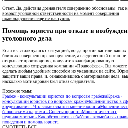
Ответ. Да, действия дознавателя совершенно обоснованы, так к
возраст уголовной ответственности на момент совершения
правонарушения еще не наступил.
Помощь юриста при отказе в возбужде
уголовного дела
Если вы столкнулись с ситуацией, когда против вас или ваших
близких совершено правонарушение, а следственный орган не
открывает производство, получите квалифицированную
консультацию сотрудника компании «Правосфера». Вы можете 
сделать любым удобным способом из указанных на сайте. Юри
защитит ваши права, и, ознакомившись с материалами дела, вы
насколько мотивирован был отказ следователя.
Похожие темы:
Грабеж - консультации юристов по вопросам грабежа
Кража -
консультации юристов по вопросам кражи
Мошенничество в сф
кредитования - Что важно знать и мнение юриста
Мошенничест
банковскими картами - Советы юристов
Мошенничество с
недвижимостью - Как обезопасить себя
Угон автомобиля - прав
поведения и помощь юриста
СМОТРЕТЬ ВСЕ