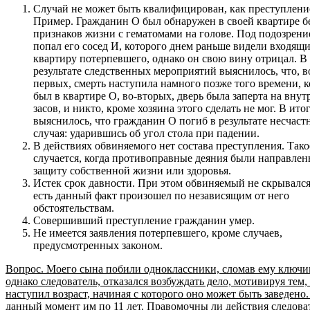
Случай не может быть квалифицирован, как преступлени
Пример. Гражданин О был обнаружен в своей квартире б
признаков жизни с гематомами на голове. Под подозрени
попал его сосед И, которого днем раньше видели входящ
квартиру потерпевшего, однако он свою вину отрицал. В
результате следственных мероприятий выяснилось, что, в
первых, смерть наступила намного позже того времени, к
был в квартире О, во-вторых, дверь была заперта на вну
засов, и никто, кроме хозяина этого сделать не мог. В ито
выяснилось, что гражданин О погиб в результате несчаст
случая: ударившись об угол стола при падении.
В действиях обвиняемого нет состава преступления. Тако
случается, когда противоправные деяния были направлен
защиту собственной жизни или здоровья.
Истек срок давности. При этом обвиняемый не скрывался
есть данный факт произошел по независящим от него
обстоятельствам.
Совершивший преступление гражданин умер.
Не имеется заявления потерпевшего, кроме случаев,
предусмотренных законом.
Вопрос. Моего сына побили одноклассники, сломав ему ключи
однако следователь, отказался возбуждать дело, мотивируя тем,
наступил возраст, начиная с которого оно может быть заведено.
данный момент им по 11 лет. Правомочны ли действия следова