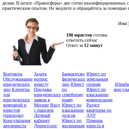
делам. В штате «Правосферы» две сотни квалифицированных 
практическим опытом. Не медлите и обращайтесь за помощью 
Имя:
198 юристов
готовы
ответить сейчас
Ответ за
12 минут
Контакты
Задать
Банкротсво
Юрист по
Обслуживание
вопрос
физических
земельным
юридических
юристу
лиц
Юрист
спорам
Юриди
лиц
Клиенты
Продажа
по
Юрист по
консул
для
юридических
семейному
взысканию
Все
юридических
заявок в
праву
компенсации
защ
компаний и
Москве
Вход
Юрист по
Раздел
юристов
с паролем
взысканию
квартиры по
(приходы)
Личный
долгов
ДДУ
Консультация
кабинет
Юрист по
Помощь
автоюриста
Директолог
жилищным
юриста в