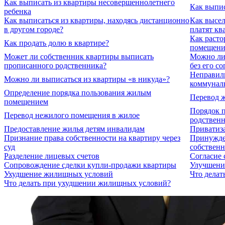
Как выписать из квартиры несовершеннолетнего
Как выпис
ребенка
Как выписаться из квартиры, находясь дистанционно
Как высел
в другом городе?
платят кв
Как расто
Как продать долю в квартире?
помещени
Может ли собственник квартиры выписать
Можно ли
прописанного родственника?
без его со
Неправил
Можно ли выписаться из квартиры «в никуда»?
коммунал
Определение порядка пользования жилым
Перевод 
помещением
Порядок п
Перевод нежилого помещения в жилое
родствен
Предоставление жилья детям инвалидам
Приватиз
Признание права собственности на квартиру через
Принужде
суд
собственн
Разделение лицевых счетов
Согласие 
Сопровождение сделки купли-продажи квартиры
Улучшени
Ухудшение жилищных условий
Что делат
Что делать при ухудшении жилищных условий?