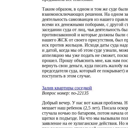
Таким образом, в одном и том же суде был
взаимоисключающих решения. На одном за
деятельность самозванцев из нашего правл
всеми их денежными поборами, с другой с
заседании суда от лиц, чья деятельность б
противозаконной и которые должны были 
нашего ЖСК от своего присутствия, был п
иск против жильцов. Исходя даты суда на
и датой, когда мы об этом суде узнали, мо
аппеляцию мы уже подать не сможет, поск
прошел. Прошу объяснить мне, как нам пос
вернуть свои деньги, куда писать жалобу н
председателя суда, который ее покрывает) 
поступить в этом случае.
Залив квартиры соседкой
Вопрос номер: no-22135
Добрый вечер. У нас вот какая проблема. 
мешает наш ребенок (2,5 лет). Писала оско
стучала ночью по батареям, потом начала о
щитки в подъезде. На что мы вызывали по
заявление на ее хулиганские действия. Но