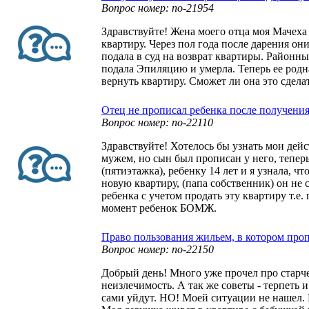
Вопрос номер: no-21954
Здравствуйте! Жена моего отца моя Мачеха
квартиру. Через пол года после дарения они
подала в суд на возврат квартиры. Районны
подала Эпиляцию и умерла. Теперь ее родн
вернуть квартиру. Сможет ли она это сдела
Отец не прописал ребенка после получени
Вопрос номер: no-22110
Здравствуйте! Хотелось бы узнать мои дейс
мужем, но сын был прописан у него, теперь
(пятиэтажка), ребенку 14 лет и я узнала, чт
новую квартиру, (папа собственник) он не 
ребенка с учетом продать эту квартиру т.е.
момент ребенок БОМЖ.
Право пользования жильем, в котором проп
Вопрос номер: no-22150
Добрый день! Много уже прочел про старче
неизлечимость. А так же советы - терпеть 
сами уйдут. НО! Моей ситуации не нашел. 