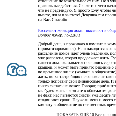
отношение положительное от них. Но я уже
правильные действия. Скажите с чего начат
что не предтендую. Я просто хочу чтобы л
вместе, жила в чистоте! Девушка там проп
на Вас. Спасибо
Расселяют жильцов дома - выселяют в общ
Вопрос номер: no-22071
Добрый день, я проживаю в комнате в ком
(приватизированная). Наш находится в зоне
расселение домов идет очень медленно. по
уже расселена, вторая продолжает жить. Тут
нашего дома оказывается появились серье
крышей, и может быть принято решение о 
во временное жилье (комната в общежитие)
жить, по ка застройщик не соизволит таки 
только поправит свои финансовые дела. И 
никто сказать не может. Говорят, приблизит
мы будем жить в комнате в общежитие до 2
не факт, нас пытаются снести уже десять ле
отодвигают сроки. Неужели меня и моего с
комнату в общежитие до неизвестных врем
ПОКАЗАТЬ ЕЩЁ 10
Всего вопро