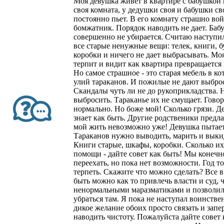
Моя девушка живет в квартире с бабушкой 
своя комната, у дедушки своя и бабушки св
постоянно пьет. В его комнату страшно во
бомжатник. Порядок наводить не дает. Баб
совершенно не убирается. Считаю наступи
все старые ненужные вещи: телек, книги, б
коробки и ничего не дает выбрасывать. Мо
терпит и видит как квартира превращается 
Но самое страшное - это старая мебель в к
улий тараканов. И пожилые не дают выбро
Скандалы чуть ли не до рукоприкладства. 
выбросить. Тараканье их не смущает. Говоря
нормально. Но боже мой! Сколько грязи. Д
знает как быть. Другие родственики предл
мой жить невозможно уже! Девушка пытаетс
Тараканов нужно выводить, марить и выкид
Книги старые, шкафы, коробки. Сколько их 
помощи - дайте совет как быть! Мы конеч
переехать, но пока нет возможности. Год т
терпеть. Скажите что можно сделать? Все 
быть можно как то привлечь власти и суд,
ненормальными маразматиками и позволи
убраться там. Я пока не наступал воинстве
дикое желание обоих просто связать и запе
наводить чистоту. Пожалуйста дайте совет 