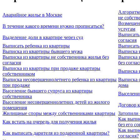
Алгоритм 
Аварийное жилье в Москве
не собств
Возмещен
В течение какого времени нужно прописаться?
услугам
Выписать 
Выделение доли в квартире через суд
согласия
Выписать ребенка из квартиры
Выписать 
Выписка из квартиры бывшего мужа
Выписка 
Выписка из квартиры не собственника жилья без
Выписка и
согласия
без соглас
Выписка из квартиры при продаже квартиры
Выписка и
собственником
Выписка несовершеннолетнего ребенка из квартиры
Выписка о
при продаже
дома
Выселение бывшего супруга из квартиры
Выселени
собственника
Выселение несовершеннолетних детей из жилого
Договор 
помещения
Жилищные споры между собственниками квартиры
Затопили 
Как выпис
Как встать на очередь для получения жилья
без его со
Как выпис
Как выписать дарителя из подаренной квартиры?
согласия?