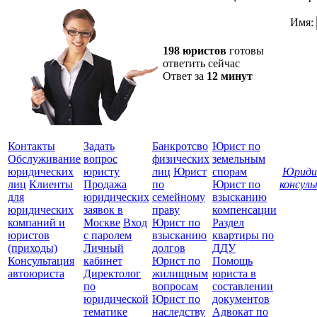
Имя:
198 юристов
готовы
ответить сейчас
Ответ за
12 минут
Контакты
Задать
Банкротсво
Юрист по
Обслуживание
вопрос
физических
земельным
юридических
юристу
лиц
Юрист
спорам
Юриди
лиц
Клиенты
Продажа
по
Юрист по
консул
для
юридических
семейному
взысканию
Все
юридических
заявок в
праву
компенсации
защ
компаний и
Москве
Вход
Юрист по
Раздел
юристов
с паролем
взысканию
квартиры по
(приходы)
Личный
долгов
ДДУ
Консультация
кабинет
Юрист по
Помощь
автоюриста
Директолог
жилищным
юриста в
по
вопросам
составлении
юридической
Юрист по
документов
тематике
наследству
Адвокат по