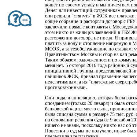
живет по своему уставу и мы ничем вам по
Денег для инвестиций сотрудникам правле
они решили "стянуть" в ЖСК все платежи
общее собрание и расторгли договор с ГБ
заключили прямые контракты с Мосводок
этом никто из жильцов заявлений в ГБУ 
расторжении договора не писал. Я приняла
платить за воду и отопление напрямую в 
МОЭК, а за техобслуживание по ставкам,
Правительством Москвы и сбор на кап рем
Таким образом, задолженности по коммун
меня нет. 5 октября 2016 года районный су
инициативной группы, представляющей ин
пайщиков ЖСК, признал правление наше
нелегитимным, а их "платежные сверхтреб
противозаконными.
Они подали аппеляцию, которая была рассм
опозданием (только 20 января) и была откл
банковской карты моего сына, прописанног
была списана сумма в размере 75 тыс. руб
на основании решения суда от 9 декабря 20
ничего не знали, поскольку никто нас об э
Повестки в суд мы не получали, иначе бы я
предъявила все платежки.