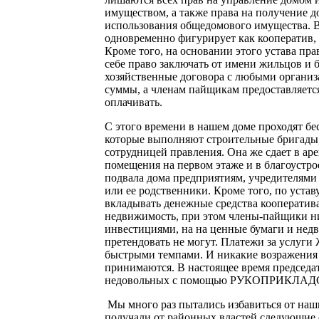
имуществом, а также права на получение д
использования общедомового имущества. 
одновременно фигурирует как кооператив,
Кроме того, на основании этого устава пр
себе право заключать от имени жильцов и 
хозяйственные договора с любыми органи
суммы, а членам пайщикам предоставляетс
оплачивать.
С этого времени в нашем доме проходят б
которые выполняют строительные бригады
сотрудницей правления. Она же сдает в ар
помещения на первом этаже и в благоуст
подвала дома предприятиям, учредителями 
или ее родственники. Кроме того, по устав
вкладывать денежные средства кооператив
недвижимость, при этом члены-пайщики н
инвестициями, на на ценные бумаги и нед
претендовать не могут. Платежи за услуги
быстрыми темпами. И никакие возражения
принимаются. В настоящее время председ
недовольных с помощью РУКОПРИКЛАД
Мы много раз пытались избавиться от наш
получали от районных властей следующие