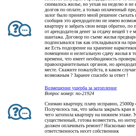
снималось жилье, но уехав на неделю и не
долгов по оплате, а только оплаченный пр
залог было принято мной решение съехать 
сообщив это арендодателю не имею возмож
квартиру и забрать свои вещи обратно, по
от арендодателя денег за отдачу вещей т е 
шантажа. Договор по съеме жилья предвар
подписывался так как откладывался на при
же Есть подозрение на хранение наркотико
помещении и нелегальную сдачу жилья в т
времени, что имеет необходимость проверк
правоохранительных органов, но арендодат
месте. Скажите пожалуйста, в каком случае
возможным ? Заранее спасибо за ответ !
Возмещение ущерба за затопление
Вопрос номер: no-21924
Снимаю квартиру, плачу исправно, 25000р
Получилось так, что забыла закрыть кран в 
чего затопила квартиру на нижнем этаже.
существенный, готова возместить, но интер
должен оплачивать ремонт? Насколько мне 
ответственность несет собственник