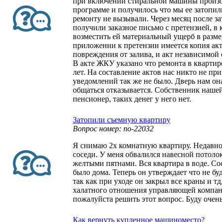
при включении стиральной машины произо
программе и получилось что мы ее затопил
ремонту не вызывали. Через месяц после з
получили заказное письмо с претензией, в 
возместить ей материальный ущерб в разме
приложении к претензии имеется копия ак
повреждения от залива, и акт независимой
В акте ЖКУ указано что ремонта в квартир
лет. На составление актов нас никто не п
уведомлений так же не было. Дверь нам она
общаться отказывается. Собственник наше
пенсионер, таких денег у него нет.
Затопили съемную квартиру
Вопрос номер: no-22032
Я снимаю 2х комнатную квартиру. Недавно
соседи. У меня обвалился навесной потоло
желтыми пятнами. Вся квартира в воде. Сос
было дома. Теперь он утверждает что не бу
так как при уходе он закрыл все краны и тд,
халатного отношения управляющей компан
пожалуйста решить этот вопрос. Буду очень
Как вернуть купленное машиноместо?