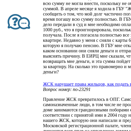
всю сумму не могла внести, поскольку не о
суммой. В апреле месяце я ходила в ГБУ 
сообщить о том, что мой долг частично по
время погашу всю сумму полностью. В ГБУ 
дело передали в суд и мне необходимо опла
1000 руб., что я проигнорировала, посколь
получала. После я погасила полностью все
квартире. Недавно у меня с сняли с карты 6
которую я получаю пенсию. В ГБУ мне отка
каком основании они сняли деньги и отпр
выяснять причину. В ЕИРЦ мне сказали, чт
возвращать мне деньги, и эта сумма пойдет
за квартиру. На сколько это правомерно и м
деньги?
ЖСК нарушает права жильцов, как подать в
Вопрос номер: no-23291
Правление ЖСК превратилось в ОПГ. Сам
самоназначенные люди, в том числе не п
доме занимаются грандиозными поборами 
соответствии с принятой ими в 2004 году 
нашего ЖСК, которую они написали и пре
Московской регистрационной палате, чл
лишаются всех прав на управление домом