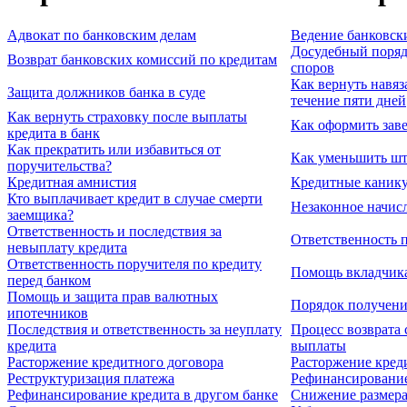
Адвокат по банковским делам
Ведение банковск
Досудебный поряд
Возврат банковских комиссий по кредитам
споров
Как вернуть навяз
Защита должников банка в суде
течение пяти дней
Как вернуть страховку после выплаты
Как оформить заве
кредита в банк
Как прекратить или избавиться от
Как уменьшить шт
поручительства?
Кредитная амнистия
Кредитные канику
Кто выплачивает кредит в случае смерти
Незаконное начис
заемщика?
Ответственность и последствия за
Ответственность 
невыплату кредита
Ответственность поручителя по кредиту
Помощь вкладчика
перед банком
Помощь и защита прав валютных
Порядок получени
ипотечников
Последствия и ответственность за неуплату
Процесс возврата 
кредита
выплаты
Расторжение кредитного договора
Расторжение кред
Реструктуризация платежа
Рефинансирование
Рефинансирование кредита в другом банке
Снижение размера