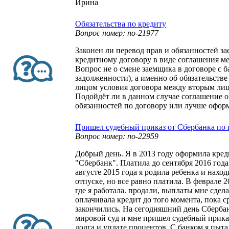
Ирина
Обязательства по кредиту
Вопрос номер: no-21977
Законен ли перевод прав и обязанностей з
кредитному договору в виде соглашения м
Вопрос не о смене заемщика в договоре с б
задолженности), а именно об обязательств
лицом условия договора между вторым лиц
Подойдёт ли в данном случае соглашение о
обязанностей по договору или лучше офор
Пришел судебный приказ от Сбербанка по 
Вопрос номер: no-22959
Добрый день. Я в 2013 году оформила кре
"Сбербанк". Платила до сентября 2016 года
августе 2015 года я родила ребенка и нахо
отпуске, но все равно платила. В феврале 
где я работала. продали, выплаты мне сдела
оплачивала кредит до того момента, пока с
закончились. На сегодняшний день Сбербан
мировой суд и мне пришел судебный прика
долга и уплате процентов. С банком я пыт