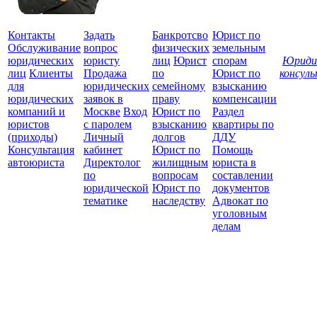
Контакты
Задать
Банкротсво
Юрист по
Обслуживание
вопрос
физических
земельным
юридических
юристу
лиц
Юрист
спорам
Юриди
лиц
Клиенты
Продажа
по
Юрист по
консул
для
юридических
семейному
взысканию
Все
юридических
заявок в
праву
компенсации
защ
компаний и
Москве
Вход
Юрист по
Раздел
юристов
с паролем
взысканию
квартиры по
(приходы)
Личный
долгов
ДДУ
Консультация
кабинет
Юрист по
Помощь
автоюриста
Директолог
жилищным
юриста в
по
вопросам
составлении
юридической
Юрист по
документов
тематике
наследству
Адвокат по
уголовным
делам