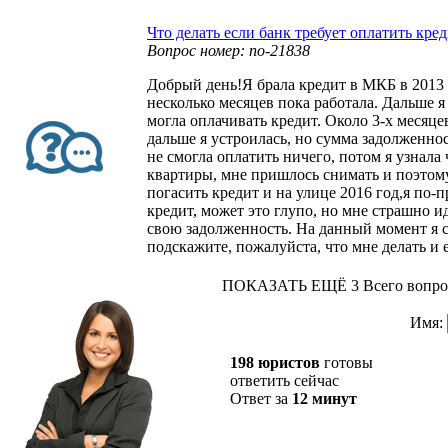
Что делать если банк требует оплатить кре
Вопрос номер: no-21838
Добрый день!Я брала кредит в МКБ в 2013 
несколько месяцев пока работала. Дальше я
могла оплачивать кредит. Около 3-х месяце
дальше я устроилась, но сумма задолженнос
не смогла оплатить ничего, потом я узнала
квартиры, мне пришлось снимать и поэтому
погасить кредит и на улице 2016 год,я по-
кредит, может это глупо, но мне страшно ид
свою задолженность. На данный момент я 
подскажите, пожалуйста, что мне делать и 
ПОКАЗАТЬ ЕЩЁ 3
Всего вопро
Имя:
198 юристов
готовы
ответить сейчас
Ответ за
12 минут