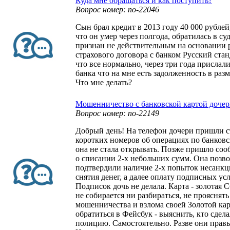
Куда мне обращаться и как поступить?
Вопрос номер: no-22046
Сын брал кредит в 2013 году 40 000 рублей
что он умер через полгода, обратилась в су
признан не действительным на основании 
страхового договора с банком Русский стан
что все нормально, через три года прислал
банка что на мне есть задолженность в разм
Что мне делать?
Мошенничество с банковской картой доче
Вопрос номер: no-22149
Добрый день! На телефон дочери пришли 
коротких номеров об операциях по банковс
она не стала открывать. Позже пришло со
о списании 2-х небольших сумм. Она позвон
подтвердили наличие 2-х попыток несанк
снятия денег, а далее оплату подписных усл
Подписок дочь не делала. Карта - золотая 
не собирается ни разбираться, не прояснят
мошенничества и взлома своей Золотой кар
обратиться в Фейсбук - выяснить, кто сделал
полицию. Самостоятельно. Разве они прав