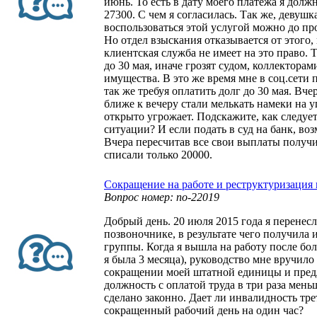
июнь. То есть в дату моего платежа я долж
27300. С чем я согласилась. Так же, девушк
воспользоваться этой услугой можно до пр
Но отдел взыскания отказывается от этого, 
клиентская служба не имеет на это право. 
до 30 мая, иначе грозят судом, коллектора
имущества. В это же время мне в соц.сети
так же требуя оплатить долг до 30 мая. Вче
ближе к вечеру стали мелькать намеки на у
открыто угрожает. Подскажите, как следует
ситуации? И если подать в суд на банк, во
Вчера пересчитав все свои выплаты получи
списали только 20000.
Сокращение на работе и реструктуризация 
Вопрос номер: no-22019
Добрый день. 20 июля 2015 года я перенес
позвоночнике, в результате чего получила 
группы. Когда я вышла на работу после бо
я была 3 месяца), руководство мне вручило
сокращении моей штатной единицы и пре
должность с оплатой труда в три раза меньш
сделано законно. Дает ли инвалидность тр
сокращенный рабочий день на один час?