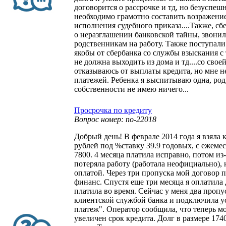
договорится о рассрочке и тд, но безуспеш
необходимо грамотно составить возражени
исполнения судебного приказа....Также, с
о неразглашении банковской тайны, звони
родственникам на работу. Также поступали
якобы от сбербанка со службы взыскания с т
не должна выходить из дома и тд....со своей
отказываюсь от выплаты кредита, но мне н
платежей. Ребенка я выспитываю одна, ро
собственности не имею ничего...
Просрочка по кредиту
Вопрос номер: no-22018
Добрый день! В феврале 2014 года я взяла 
рублей под %ставку 39.9 годовых, с ежем
7800. 4 месяца платила исправно, потом из
потеряла работу (работала неофициально),
оплатой. Через три пропуска мой договор 
финанс. Спустя еще три месяца я оплатила 
платила во время. Сейчас у меня два пропус
клиентской службой банка и подключила 
платеж". Оператор сообщила, что теперь м
увеличен срок кредита. Долг в размере 174