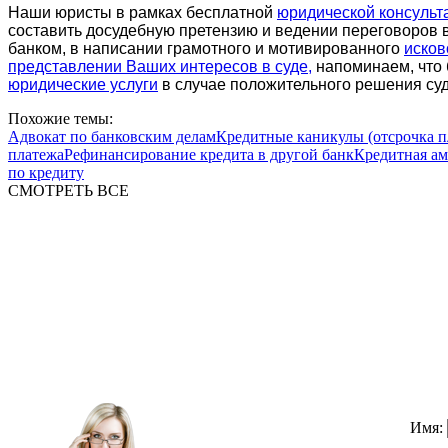
Наши юристы в рамках бесплатной
юридической консульт
составить досудебную претензию и ведении переговоров 
банком, в написании грамотного и мотивированного
исков
представлении Ваших интересов в суде,
напоминаем, что 
юридические услуги
в случае положительного решения суд
Похожие темы:
Адвокат по банковским делам
Кредитные каникулы (отсрочка п
платежа
Рефинансирование кредита в другой банк
Кредитная а
по кредиту
СМОТРЕТЬ ВСЕ
Имя: