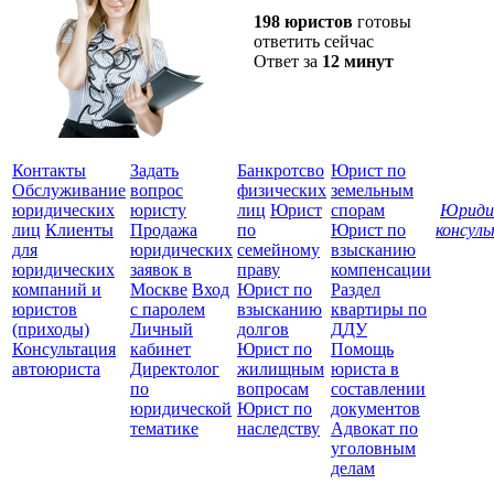
198 юристов
готовы
ответить сейчас
Ответ за
12 минут
Контакты
Задать
Банкротсво
Юрист по
Обслуживание
вопрос
физических
земельным
юридических
юристу
лиц
Юрист
спорам
Юриди
лиц
Клиенты
Продажа
по
Юрист по
консул
для
юридических
семейному
взысканию
Все
юридических
заявок в
праву
компенсации
защ
компаний и
Москве
Вход
Юрист по
Раздел
юристов
с паролем
взысканию
квартиры по
(приходы)
Личный
долгов
ДДУ
Консультация
кабинет
Юрист по
Помощь
автоюриста
Директолог
жилищным
юриста в
по
вопросам
составлении
юридической
Юрист по
документов
тематике
наследству
Адвокат по
уголовным
делам