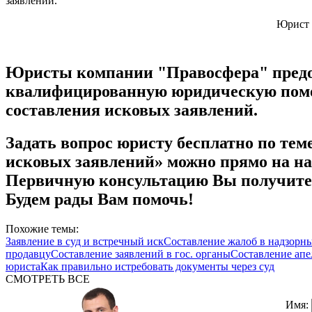
заявлении.
Юрист 
Юристы компании "
Правосфера
" пред
квалифицированную юридическую помо
составления исковых заявлений.
Задать вопрос юристу бесплатно по тем
исковых заявлений» можно прямо на на
Первичную консультацию Вы получите 
Будем рады Вам помочь!
Похожие темы:
Заявление в суд и встречный иск
Составление жалоб в надзорн
продавцу
Составление заявлений в гос. органы
Составление ап
юриста
Как правильно истребовать документы через суд
СМОТРЕТЬ ВСЕ
Имя: