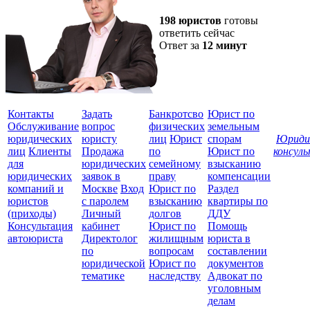
198 юристов
готовы
ответить сейчас
Ответ за
12 минут
Контакты
Задать
Банкротсво
Юрист по
Обслуживание
вопрос
физических
земельным
юридических
юристу
лиц
Юрист
спорам
Юриди
лиц
Клиенты
Продажа
по
Юрист по
консул
для
юридических
семейному
взысканию
Все
юридических
заявок в
праву
компенсации
защ
компаний и
Москве
Вход
Юрист по
Раздел
юристов
с паролем
взысканию
квартиры по
(приходы)
Личный
долгов
ДДУ
Консультация
кабинет
Юрист по
Помощь
автоюриста
Директолог
жилищным
юриста в
по
вопросам
составлении
юридической
Юрист по
документов
тематике
наследству
Адвокат по
уголовным
делам