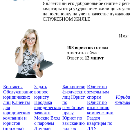
Является ли его добровольное снятие с реги
квартиры отца ухудшением жилищных усло
на постановку на учет в качестве нуждающ
СЛУЖЕБНОМ ЖИЛЬЕ
Имя:
198 юристов
готовы
ответить сейчас
Ответ за
12 минут
Контакты
Задать
Банкротсво
Юрист по
Обслуживание
вопрос
физических
земельным
юридических
юристу
лиц
Юрист
спорам
Юриди
лиц
Клиенты
Продажа
по
Юрист по
консул
для
юридических
семейному
взысканию
Все
юридических
заявок в
праву
компенсации
защ
компаний и
Москве
Вход
Юрист по
Раздел
юристов
с паролем
взысканию
квартиры по
(приходы)
Личный
долгов
ДДУ