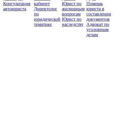
Консультация
кабинет
Юрист по
Помощь
автоюриста
Директолог
жилищным
юриста в
по
вопросам
составлении
юридической
Юрист по
документов
тематике
наследству
Адвокат по
уголовным
делам