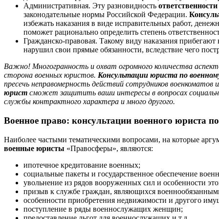
Административная. Эту разновидность
ответственност
законодательные нормы Российской Федерации.
Консуль
избежать наказания в виде исправительных работ, денеж
поможет рационально определить степень ответственнос
Гражданско-правовая. Такому виду наказания прибегают 
нарушил свои прямые обязанности, вследствие чего постра
Важно! Многогранность и охват огромного количества аспекто
сторона военных юристов.
Консультации юриста по военному
пресечь неправомерность действий сотрудников военкоматов 
юрист
сможет защитить ваши интересы в вопросах социально
службы контрактного характера и много другого.
Военное право: консультации военного юриста по
Наиболее частыми тематическими вопросами, на которые аргу
военные юристы
«Правосферы», являются:
ипотечное кредитование военных;
социальные пакеты и государственное обеспечение воен
увольнение из рядов вооруженных сил и особенности это
призыв к службе граждан, являющихся военнообязанным
особенности приобретения недвижимости и другого иму
поступление в ряды военнослужащих женщин;
предоставление льгот для военнослужащих и т.д.