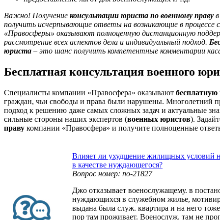
Важно! Получение
консультации юриста по военному праву
в
получить исчерпывающие ответы на возникающие в процессе 
«Правосферы» оказывают полноценную дистанционную поддер
рассмотрение всех аспектов дела и индивидуальный подход.
Бе
юриста
– это шанс получить компетентные комментарии кас
Бесплатная консультация военного юри
Специалисты компании «Правосфера» оказывают
бесплатную 
граждан, чьи свободы и права были нарушены. Многолетний 
подход к решению даже самых сложных задач и актуальные знан
сильные стороны наших экспертов (
военных юристов
). Задай
праву
компании «Правосфера» и получите полноценные ответы 
Влияет ли ухудшение жилищных условий на
в качестве нуждающегося?
Вопрос номер: no-21827
Джо отказывает военослужащему. в постано
нуждающихся в служебном жилье, мотивиру
выдана была служ. квартира и на него тоже,
пор там проживает. Военослуж. там не проп