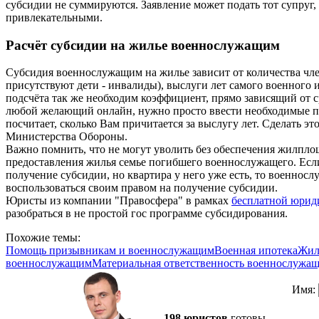
субсидии не суммируются. Заявление может подать тот супруг, 
привлекательными.
Расчёт субсидии на жилье военнослужащим
Субсидия военнослужащим на жилье зависит от количества чле
присутствуют дети - инвалиды), выслуги лет самого военного 
подсчёта так же необходим коэффициент, прямо зависящий от 
любой желающий онлайн, нужно просто ввести необходимые п
посчитает, сколько Вам причитается за выслугу лет. Сделать э
Министерства Обороны.
Важно помнить, что не могут уволить без обеспечения жилпло
предоставления жилья семье погибшего военнослужащего. Если
получение субсидии, но квартира у него уже есть, то военнос
воспользоваться своим правом на получение субсидии.
Юристы из компании "Правосфера" в рамках
бесплатной юрид
разобраться в не простой гос программе субсидирования.
Похожие темы:
Помощь призывникам и военнослужащим
Военная ипотека
Жил
военнослужащим
Материальная ответственность военнослужа
Имя:
198 юристов
готовы