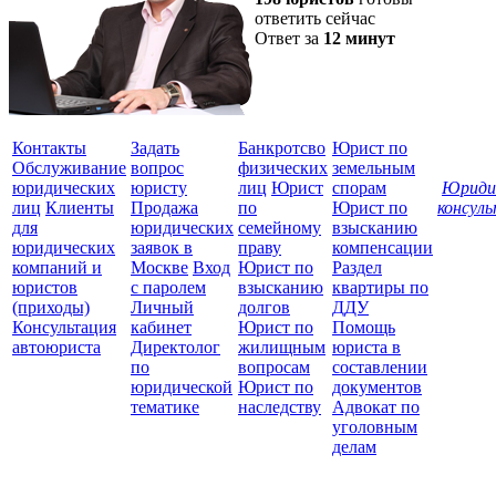
ответить сейчас
Ответ за
12 минут
Контакты
Задать
Банкротсво
Юрист по
Обслуживание
вопрос
физических
земельным
юридических
юристу
лиц
Юрист
спорам
Юриди
лиц
Клиенты
Продажа
по
Юрист по
консул
для
юридических
семейному
взысканию
Все
юридических
заявок в
праву
компенсации
защ
компаний и
Москве
Вход
Юрист по
Раздел
юристов
с паролем
взысканию
квартиры по
(приходы)
Личный
долгов
ДДУ
Консультация
кабинет
Юрист по
Помощь
автоюриста
Директолог
жилищным
юриста в
по
вопросам
составлении
юридической
Юрист по
документов
тематике
наследству
Адвокат по
уголовным
делам