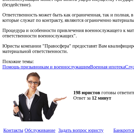
(бездействие).
Ответственность может быть как ограниченная, так и полная, 
которые служат по контракту, являются ограниченно материал
Процедура и особенности привлечения военнослужащего к ма
ответственности военнослужащих".
Юристы компании "Правосфера" предоставят Вам квалифици
материальной ответственности.
Похожие темы:
Помощь призывникам и военнослужащим
Военная ипотека
Слу
198 юристов
готовы ответит
Ответ за
12 минут
Контакты
Обслуживание
Задать вопрос юристу
Банкротс