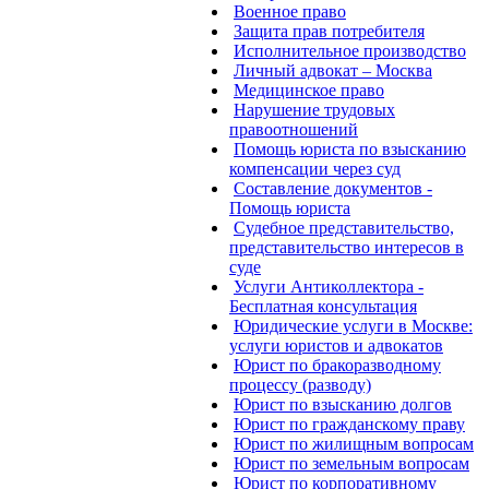
Военное право
Защита прав потребителя
Исполнительное производство
Личный адвокат – Москва
Медицинское право
Нарушение трудовых
правоотношений
Помощь юриста по взысканию
компенсации через суд
Составление документов -
Помощь юриста
Судебное представительство,
представительство интересов в
суде
Услуги Антиколлектора -
Бесплатная консультация
Юридические услуги в Москве:
услуги юристов и адвокатов
Юрист по бракоразводному
процессу (разводу)
Юрист по взысканию долгов
Юрист по гражданскому праву
Юрист по жилищным вопросам
Юрист по земельным вопросам
Юрист по корпоративному