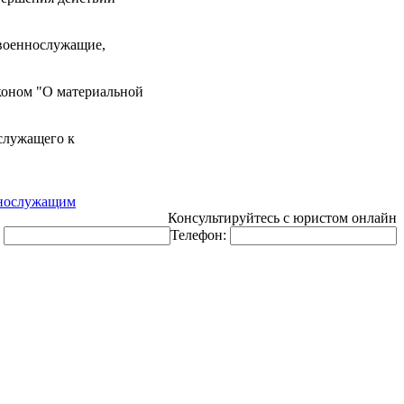
 военнослужащие,
коном "О материальной
служащего к
нослужащим
Консультируйтесь с юристом онлайн
:
Телефон: