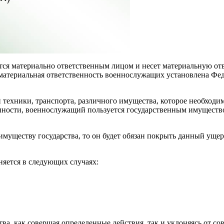
ся материально ответственным лицом и несет материальную отв
, материальная ответственность военнослужащих установлена Ф
 техники, транспорта, различного имущества, которое необходи
нности, военнослужащий пользуется государственным имуществ
муществу государства, то он будет обязан покрыть данный ущер
яется в следующих случаях:
, как совершая определенные действия, так и уклоняясь от со