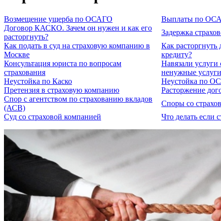
Возмещение ущерба по ОСАГО
Выплаты по ОС
Договор КАСКО. Зачем он нужен и как его
Задержка страхо
расторгнуть?
Как подать в суд на страховую компанию в
Как расторгнуть 
Москве
кредиту?
Консультация юриста по вопросам
Навязали услуги 
страхования
ненужные услуги
Неустойка по Каско
Неустойка по О
Претензия в страховую компанию
Расторжение дог
Спор с агентством по страхованию вкладов
Споры со страхо
(АСВ)
Суд со страховой компанией
Что делать если 