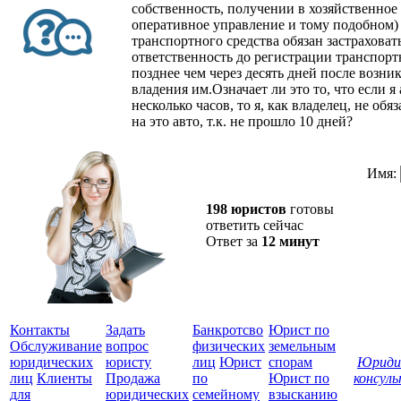
собственность, получении в хозяйственное
оперативное управление и тому подобном)
транспортного средства обязан застрахова
ответственность до регистрации транспортн
позднее чем через десять дней после возни
владения им.Означает ли это то, что если я
несколько часов, то я, как владелец, не о
на это авто, т.к. не прошло 10 дней?
Имя:
198 юристов
готовы
ответить сейчас
Ответ за
12 минут
Контакты
Задать
Банкротсво
Юрист по
Обслуживание
вопрос
физических
земельным
юридических
юристу
лиц
Юрист
спорам
Юриди
лиц
Клиенты
Продажа
по
Юрист по
консул
для
юридических
семейному
взысканию
Все