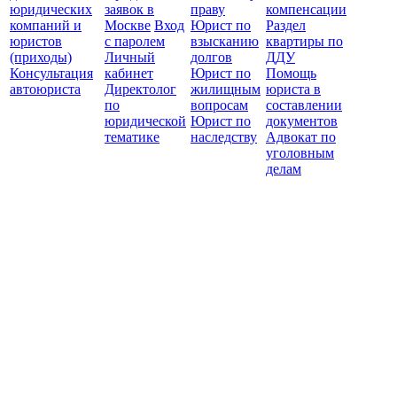
юридических
заявок в
праву
компенсации
защ
компаний и
Москве
Вход
Юрист по
Раздел
юристов
с паролем
взысканию
квартиры по
(приходы)
Личный
долгов
ДДУ
Консультация
кабинет
Юрист по
Помощь
автоюриста
Директолог
жилищным
юриста в
по
вопросам
составлении
юридической
Юрист по
документов
тематике
наследству
Адвокат по
уголовным
делам