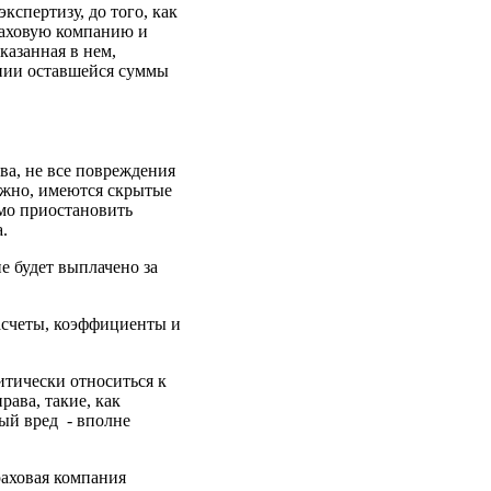
кспертизу, до того, как
раховую компанию и
казанная в нем,
ании оставшейся суммы
ва, не все повреждения
можно, имеются скрытые
имо приостановить
а.
е будет выплачено за
расчеты, коэффициенты и
итически относиться к
ава, такие, как
ый вред - вполне
раховая компания