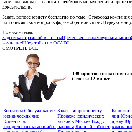
занизила выплаты, написать необходимые заявления и претензи
доказательства.
Задать вопрос юристу бесплатно по теме "Страховая компания 
или описав свой вопрос в форме обратной связи. Первую конс
Похожие темы:
Задержка страховой выплаты
Претензия в страховую компанию
компанией
Неустойка по ОСАГО
СМОТРЕТЬ ВСЕ
198 юристов
готовы ответит
Ответ за
12 минут
Контакты
Обслуживание
Задать вопрос юристу
Банкротс
юридических лиц
Продажа юридических
лиц
Юрис
Клиенты для
заявок в Москве
Вход с
праву
Юри
юридических компаний и
паролем
Личный кабинет
взыскани
юристов (приходы)
Директолог по
по жилищ