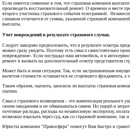
Если имеется сомнение в том, что страховая компания выплати
производить восстановительный ремонт. О времени и месте п
второго участника страхового события телеграммой. Независим
слишком отличается от суммы, указанной страховой компанией,
выплаты.
Учет повреждений в результате страхового случая.
Следует заведомо предположить, что в результате осмотра пр
можно сразу увидеть. Поэтому есть смысл самостоятельно прои
повреждения». Если пострадал наш автомобиль, и в автосерви
ремонт и вызвать на дополнительный осмотр представителя ст
Может быть и иная ситуация. Так, если застрахованным имущес
вычетом стоимости оставшегося не сгоревшего фундамента, а 
Таким образом, оценить, занизила ли выплаты страховая комп
оценки.
Смысл страхового возмещения – это компенсация реального ущ
своим ожиданиям и не обманываться самим. Но ущерб и затраты
почтовые расходы, расходы на независимую экспертизу, оплат
возможно взыскать через суд, как со страховой компании, так 
Юристы компании "Правосфера" помогут Вам быстро и грамотн