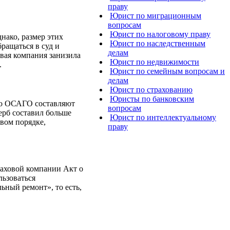
праву
Юрист по миграционным
вопросам
Юрист по налоговому праву
нако, размер этих
Юрист по наследственным
ращаться в суд и
делам
овая компания занизила
Юрист по недвижимости
.
Юрист по семейным вопросам и
делам
Юрист по страхованию
Юристы по банковским
 по ОСАГО составляют
вопросам
ерб составил больше
Юрист по интеллектуальному
вом порядке,
праву
траховой компании Акт о
льзоваться
ьный ремонт», то есть,