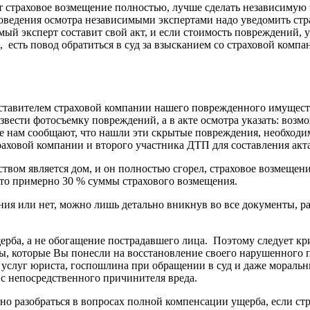
т страховое возмещение полностью, лучше сделать независимую э
роведения осмотра независимыми экспертами надо уведомить ст
ый эксперт составит свой акт, и если стоимость повреждений, у
 есть повод обратиться в суд за взысканием со страховой комп
едставителем страховой компании нашего поврежденного имущест
звести фотосъемку повреждений, а в акте осмотра указать: воз
се нам сообщают, что нашли эти скрытые повреждения, необход
раховой компании и второго участника ДТП для составления акт
твом является дом, и он полностью сгорел, страховое возмещени
это примерно 30 % суммы страхового возмещения.
ания или нет, можно лишь детально вникнув во все документы, 
ерба, а не обогащение пострадавшего лица. Поэтому следует кр
, которые Вы понесли на восстановление своего нарушенного пр
а услуг юриста, госпошлина при обращении в суд и даже моральн
и с непосредственного причинителя вреда.
о разобраться в вопросах полной компенсации ущерба, если ст