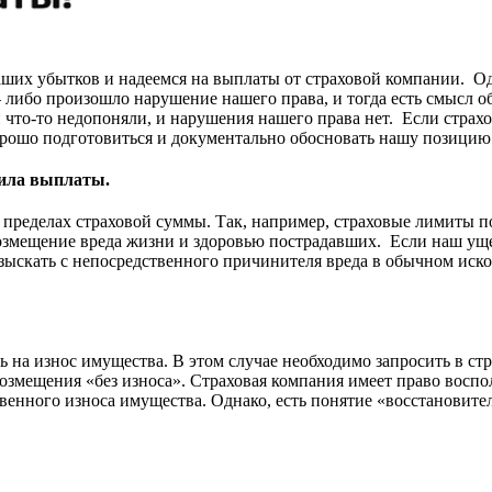
ших убытков и надеемся на выплаты от страховой компании. Од
– либо произошло нарушение нашего права, и тогда есть смысл об
 что-то недопоняли, и нарушения нашего права нет. Если страх
орошо подготовиться и документально обосновать нашу позицию
зила выплаты.
в пределах страховой суммы. Так, например, страховые лимиты
возмещение вреда жизни и здоровью пострадавших. Если наш ущ
ыскать с непосредственного причинителя вреда в обычном иско
сь на износ имущества. В этом случае необходимо запросить в с
возмещения «без износа». Страховая компания имеет право воспо
нного износа имущества. Однако, есть понятие «восстановител