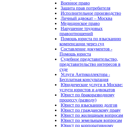
Военное право
Защита прав потребителя
Исполнительное производство
Личный адвокат – Москва
Медицинское право
Нарушение трудовых
правоотношений
Помощь юриста по взысканию
компенсации через суд
Составление документов -
Помощь юриста
Судебное представительство,
представительство интересов в
суде
Услуги Антиколлектора -
Бесплатная консультация
Юридические услуги в Москве:
услуги юристов и адвокатов
Юрист по бракоразводному
процессу (разводу)
Юрист по взысканию долгов
Юрист по гражданскому праву
Юрист по жилищным вопросам
Юрист по земельным вопросам
Юрист по корпоративному