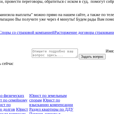
и, провести переговоры, обратиться с иском в суд, помогут со
занизила выплаты" можно прямо на нашем сайте, а также по тел
ультацию Вы получите уже через 4 минуты! Будем рады Вам помо
Споры со страховой компанией
Расторжение договора страхован
Имя
ь сейчас
во физических
Юрист по земельным
т по семейному
спорам
Юрист по
ст по
взысканию компенсации
ю долгов
Юрист
Раздел квартиры по ДДУ
ным вопросам
Помощь юриста в