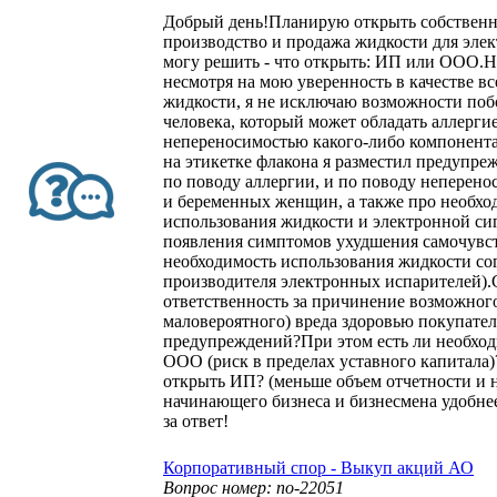
Добрый день!Планирую открыть собственн
производство и продажа жидкости для эле
могу решить - что открыть: ИП или ООО.
несмотря на мою уверенность в качестве в
жидкости, я не исключаю возможности поб
человека, который может обладать аллерги
непереносимостью какого-либо компонент
на этикетке флакона я разместил предупр
по поводу аллергии, и по поводу неперено
и беременных женщин, а также про необхо
использования жидкости и электронной сиг
появления симптомов ухудшения самочувст
необходимость использования жидкости со
производителя электронных испарителей).
ответственность за причинение возможного
маловероятного) вреда здоровью покупате
предупреждений?При этом есть ли необход
ООО (риск в пределах уставного капитала
открыть ИП? (меньше объем отчетности и н
начинающего бизнеса и бизнесмена удобне
за ответ!
Корпоративный спор - Выкуп акций АО
Вопрос номер: no-22051