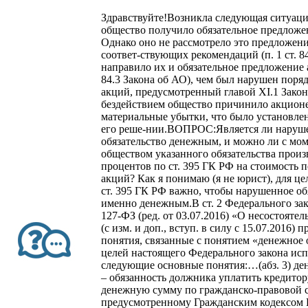
Здравствуйте!Возникла следующая ситуац
общество получило обязательное предложе
Однако оно не рассмотрело это предложени
соответ-ствующих рекомендаций (п. 1 ст. 84
направило их и обязательное предложение а
84.3 Закона об АО), чем был нарушен поря
акций, предусмотренный главой XI.1 Зако
бездействием общество причинило акцион
материальные убытки, что было установлен
его реше-нии.ВОПРОС:Является ли наруш
обязательство денежным, и можно ли с мо
обществом указанного обязательства произ
процентов по ст. 395 ГК РФ на стоимость
акций? Как я понимаю (я не юрист), для це
ст. 395 ГК РФ важно, чтобы нарушенное об
именно денежным.В ст. 2 Федерального зак
127-ФЗ (ред. от 03.07.2016) «О несостоятел
(с изм. и доп., вступ. в силу с 15.07.2016)
понятия, связанные с понятием «денежное 
целей настоящего Федерального закона ис
следующие основные понятия:…(абз. 3) де
– обязанность должника уплатить кредито
денежную сумму по гражданско-правовой с
предусмотренному Гражданским кодексом 