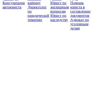
Консультация
кабинет
Юрист по
Помощь
автоюриста
Директолог
жилищным
юриста в
по
вопросам
составлении
юридической
Юрист по
документов
тематике
наследству
Адвокат по
уголовным
делам