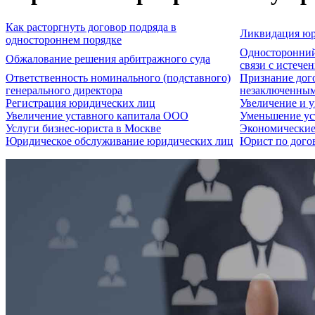
Как расторгнуть договор подряда в
Ликвидация юр
одностороннем порядке
Односторонний 
Обжалование решения арбитражного суда
связи с истече
Ответственность номинального (подставного)
Признание дог
генерального директора
незаключенны
Регистрация юридических лиц
Увеличение и 
Увеличение уставного капитала ООО
Уменьшение ус
Услуги бизнес-юриста в Москве
Экономические
Юридическое обслуживание юридических лиц
Юрист по догов