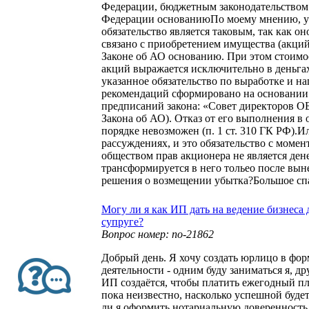
Федерации, бюджетным законодательством
Федерации основаниюПо моему мнению, у
обязательство является таковым, так как о
связано с приобретением имущества (акций
Законе об АО основанию. При этом стоим
акций выражается исключительно в деньгах
указанное обязательство по выработке и н
рекомендаций сформировано на основани
предписаний закона: «Совет директоров ОБ
Закона об АО). Отказ от его выполнения в
порядке невозможен (п. 1 ст. 310 ГК РФ).Ил
рассуждениях, и это обязательство с моме
обществом прав акционера не является ден
трансформируется в него тольео после вын
решения о возмещении убытка?Большое спа
Могу ли я как ИП дать на ведение бизнеса
супруге?
Вопрос номер: no-21862
Добрый день. Я хочу создать юрлицо в фор
деятельности - одним буду заниматься я, др
ИП создаётся, чтобы платить ежегодный пла
пока неизвестно, насколько успешной будет
ли я оформить нотариальную доверенность 