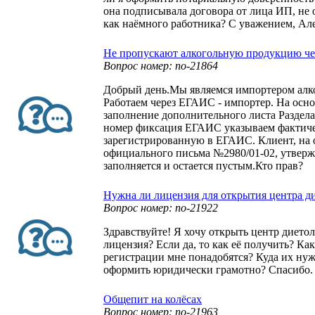
она подписывала договора от лица ИП, не 
как наёмного работника? С уважением, Ал
Не пропускают алкогольную продукцию ч
Вопрос номер: no-21864
Добрый день.Мы являемся импортером алк
Работаем через ЕГАИС - импортер. На осн
заполнение дополнительного листа Раздела 
номер фиксация ЕГАИС указываем фактиче
зарегистрированную в ЕГАИС. Клиент, на 
официального письма №2980/01-02, утвержд
заполняется и остается пустым.Кто прав?
Нужна ли лицензия для открытия центра д
Вопрос номер: no-21922
Здравствуйте! Я хочу открыть центр дието
лицензия? Если да, то как её получить? Ка
регистрации мне понадобятся? Куда их нуж
оформить юридически грамотно? Спасибо.
Общепит на колёсах
Вопрос номер: no-21963