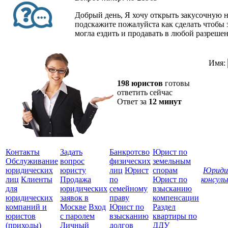
Добрый день, Я хочу открыть закусочную н
подскажите пожалуйста как сделать чтобы 
могла ездить и продавать в любой разрешен
Имя:
198 юристов
готовы
ответить сейчас
Ответ за
12 минут
Контакты
Задать
Банкротсво
Юрист по
Обслуживание
вопрос
физических
земельным
юридических
юристу
лиц
Юрист
спорам
Юриди
лиц
Клиенты
Продажа
по
Юрист по
консул
для
юридических
семейному
взысканию
Все
юридических
заявок в
праву
компенсации
защ
компаний и
Москве
Вход
Юрист по
Раздел
юристов
с паролем
взысканию
квартиры по
(приходы)
Личный
долгов
ДДУ