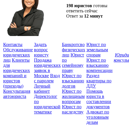
198 юристов
готовы
ответить сейчас
Ответ за
12 минут
Контакты
Задать
Банкротсво
Юрист по
Обслуживание
вопрос
физических
земельным
юридических
юристу
лиц
Юрист
спорам
Юриди
лиц
Клиенты
Продажа
по
Юрист по
консул
для
юридических
семейному
взысканию
Все
юридических
заявок в
праву
компенсации
защ
компаний и
Москве
Вход
Юрист по
Раздел
юристов
с паролем
взысканию
квартиры по
(приходы)
Личный
долгов
ДДУ
Консультация
кабинет
Юрист по
Помощь
автоюриста
Директолог
жилищным
юриста в
по
вопросам
составлении
юридической
Юрист по
документов
тематике
наследству
Адвокат по
уголовным
делам