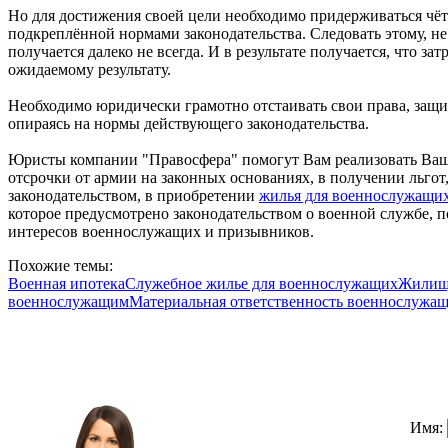
Но для достижения своей цели необходимо придерживаться чёт
подкреплённой нормами законодательства. Следовать этому, н
получается далеко не всегда. И в результате получается, что за
ожидаемому результату.
Необходимо юридически грамотно отстаивать свои права, защи
опираясь на нормы действующего законодательства.
Юристы компании "
Правосфера
" помогут Вам реализовать Ва
отсрочки от армии на законных основаниях, в получении льг
законодательством, в приобретении
жилья для военнослужащи
которое
предусмотрено
законодательством о военной службе, п
интересов военнослужащих и призывников.
Похожие темы:
Военная ипотека
Служебное жилье для военнослужащих
Жилищ
военнослужащим
Материальная ответственность военнослужа
Имя: