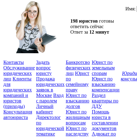
Имя:
198 юристов
готовы
ответить сейчас
Ответ за
12 минут
Контакты
Задать
Банкротсво
Юрист по
Обслуживание
вопрос
физических
земельным
юридических
юристу
лиц
Юрист
спорам
Юриди
лиц
Клиенты
Продажа
по
Юрист по
консул
для
юридических
семейному
взысканию
Все
юридических
заявок в
праву
компенсации
защ
компаний и
Москве
Вход
Юрист по
Раздел
юристов
с паролем
взысканию
квартиры по
(приходы)
Личный
долгов
ДДУ
Консультация
кабинет
Юрист по
Помощь
автоюриста
Директолог
жилищным
юриста в
по
вопросам
составлении
юридической
Юрист по
документов
тематике
наследству
Адвокат по