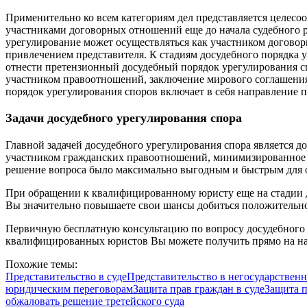
Применительно ко всем категориям дел представляется целесо
участниками договорных отношений еще до начала судебного р
урегулирование может осуществляться как участником договор
привлечением представителя. К стадиям досудебного порядка 
отнести претензионный досудебный порядок урегулирования с
участником правоотношений, заключение мирового соглашени
порядок урегулирования споров включает в себя направление п
Задачи досудебного урегулирования спора
Главной задачей досудебного урегулирования спора является д
участником гражданских правоотношений, минимизированное 
решение вопроса было максимально выгодным и быстрым для о
При обращении к квалифицированному юристу еще на стадии д
Вы значительно повышаете свои шансы добиться положительно
Первичную бесплатную консультацию по вопросу досудебного 
квалифицированных юристов Вы можете получить прямо на н
Похожие темы:
Представительство в суде
Представительство в негосударствен
юридическим переговорам
Защита прав граждан в суде
Защита п
обжаловать решение третейского суда