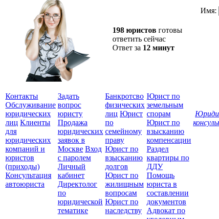
Имя:
198 юристов
готовы
ответить сейчас
Ответ за
12 минут
Контакты
Задать
Банкротсво
Юрист по
Обслуживание
вопрос
физических
земельным
юридических
юристу
лиц
Юрист
спорам
Юриди
лиц
Клиенты
Продажа
по
Юрист по
консул
для
юридических
семейному
взысканию
Все
юридических
заявок в
праву
компенсации
защ
компаний и
Москве
Вход
Юрист по
Раздел
юристов
с паролем
взысканию
квартиры по
(приходы)
Личный
долгов
ДДУ
Консультация
кабинет
Юрист по
Помощь
автоюриста
Директолог
жилищным
юриста в
по
вопросам
составлении
юридической
Юрист по
документов
тематике
наследству
Адвокат по