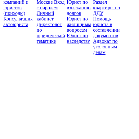
компаний и
Москве
Вход
Юрист по
Раздел
юристов
с паролем
взысканию
квартиры по
(приходы)
Личный
долгов
ДДУ
Консультация
кабинет
Юрист по
Помощь
автоюриста
Директолог
жилищным
юриста в
по
вопросам
составлении
юридической
Юрист по
документов
тематике
наследству
Адвокат по
уголовным
делам