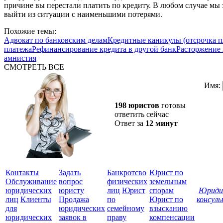
причине вы перестали платить по кредиту. В любом случае м
выйти из ситуации с наименьшими потерями.
Похожие темы:
Адвокат по банковским делам
Кредитные каникулы (отсрочка п
платежа
Рефинансирование кредита в другой банк
Расторжение 
амнистия
СМОТРЕТЬ ВСЕ
Имя:
198 юристов
готовы
ответить сейчас
Ответ за
12 минут
Контакты
Задать
Банкротсво
Юрист по
Обслуживание
вопрос
физических
земельным
юридических
юристу
лиц
Юрист
спорам
Юриди
лиц
Клиенты
Продажа
по
Юрист по
консул
для
юридических
семейному
взысканию
Все
юридических
заявок в
праву
компенсации
защ