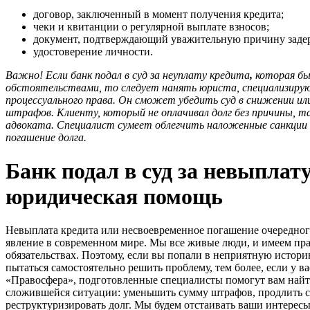
договор, заключенный в момент получения кредита;
чеки и квитанции о регулярной выплате взносов;
документ, подтверждающий уважительную причину задер
удостоверение личности.
Важно! Если банк подал в суд за неуплату кредита
,
которая б
обстоятельствами, то следует нанять юриста, специализирую
процессуального права. Он сможет убедить суд в снижении и
штрафов. Клиенту, который не оплачивал долг без причины, 
адвоката. Специалист сумеет облегчить наложенные санкции
погашение долга.
Банк подал в суд за невыплат
юридическая помощь
Невыплата кредита или несвоевременное погашение очередного
явление в современном мире. Мы все живые люди, и имеем пра
обязательствах. Поэтому, если вы попали в неприятную историю
пытаться самостоятельно решить проблему, тем более, если у в
«Правосфера», подготовленные специалисты помогут вам най
сложившейся ситуации: уменьшить сумму штрафов, продлить с
реструктуризировать долг. Мы будем отстаивать ваши интересы,