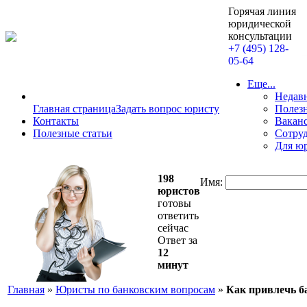
Горячая линия
юридической
консультации
+7 (495) 128-
05-64
Еще...
Недав
Главная страница
Задать вопрос юристу
Полезн
Контакты
Вакан
Полезные статьи
Сотру
Для ю
198
Имя:
юристов
готовы
ответить
сейчас
Ответ за
12
минут
Главная
»
Юристы по банковским вопросам
»
Как привлечь ба