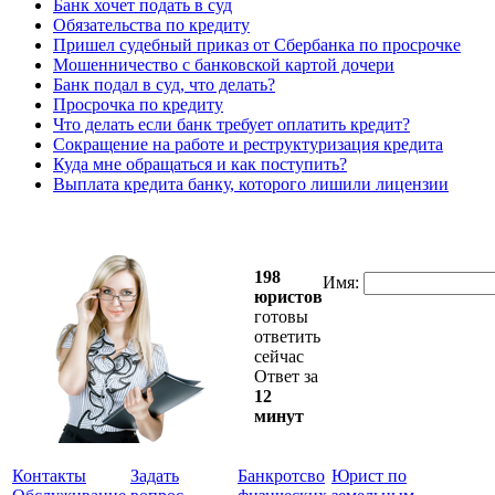
Банк хочет подать в суд
Обязательства по кредиту
Пришел судебный приказ от Сбербанка по просрочке
Мошенничество с банковской картой дочери
Банк подал в суд, что делать?
Просрочка по кредиту
Что делать если банк требует оплатить кредит?
Сокращение на работе и реструктуризация кредита
Куда мне обращаться и как поступить?
Выплата кредита банку, которого лишили лицензии
198
Имя:
юристов
готовы
ответить
сейчас
Ответ за
12
минут
Контакты
Задать
Банкротсво
Юрист по