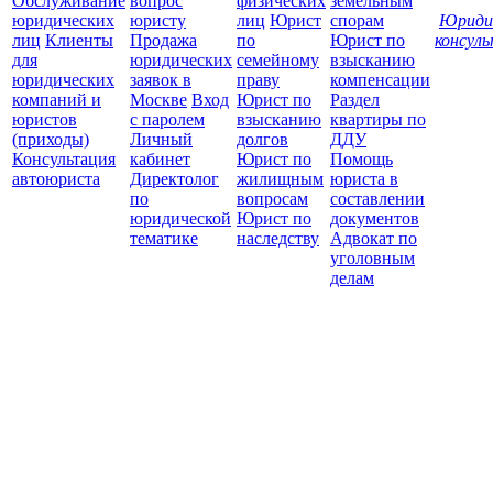
Обслуживание
вопрос
физических
земельным
юридических
юристу
лиц
Юрист
спорам
Юриди
лиц
Клиенты
Продажа
по
Юрист по
консул
для
юридических
семейному
взысканию
Все
юридических
заявок в
праву
компенсации
защ
компаний и
Москве
Вход
Юрист по
Раздел
юристов
с паролем
взысканию
квартиры по
(приходы)
Личный
долгов
ДДУ
Консультация
кабинет
Юрист по
Помощь
автоюриста
Директолог
жилищным
юриста в
по
вопросам
составлении
юридической
Юрист по
документов
тематике
наследству
Адвокат по
уголовным
делам