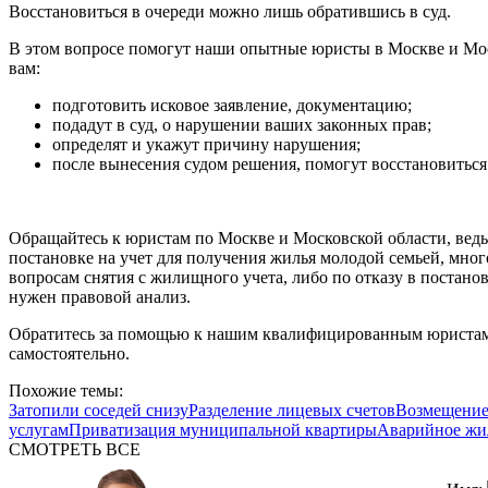
Восстановиться в очереди можно лишь обратившись в суд.
В этом вопросе помогут наши опытные юристы в Москве и Мос
вам:
подготовить исковое заявление, документацию;
подадут в суд, о нарушении ваших законных прав;
определят и укажут причину нарушения;
после вынесения судом решения, помогут восстановиться
Обращайтесь к юристам по Москве и Московской области, ведь
постановке на учет для получения жилья молодой семьей, мн
вопросам снятия с жилищного учета, либо по отказу в постано
нужен правовой анализ.
Обратитесь за помощью к нашим квалифицированным юристам
самостоятельно.
Похожие темы:
Затопили соседей снизу
Разделение лицевых счетов
Возмещение
услугам
Приватизация муниципальной квартиры
Аварийное жи
СМОТРЕТЬ ВСЕ