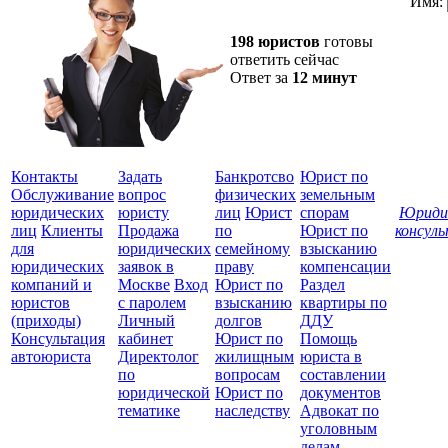
Имя:
198 юристов
готовы
ответить сейчас
Ответ за
12 минут
Контакты
Задать
Банкротсво
Юрист по
Обслуживание
вопрос
физических
земельным
юридических
юристу
лиц
Юрист
спорам
Юриди
лиц
Клиенты
Продажа
по
Юрист по
консул
для
юридических
семейному
взысканию
Все
юридических
заявок в
праву
компенсации
защ
компаний и
Москве
Вход
Юрист по
Раздел
юристов
с паролем
взысканию
квартиры по
(приходы)
Личный
долгов
ДДУ
Консультация
кабинет
Юрист по
Помощь
автоюриста
Директолог
жилищным
юриста в
по
вопросам
составлении
юридической
Юрист по
документов
тематике
наследству
Адвокат по
уголовным
делам