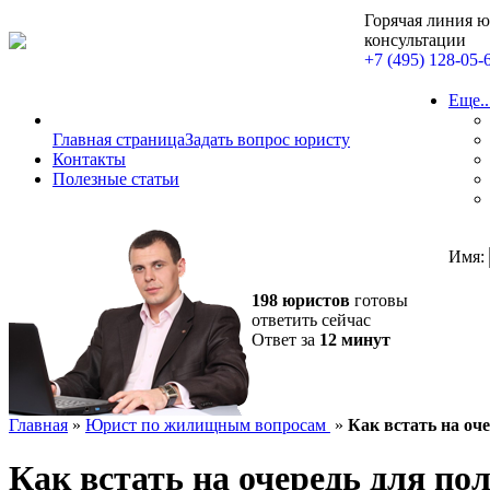
Горячая линия 
консультации
+7 (495) 128-05-
Еще..
Главная страница
Задать вопрос юристу
Контакты
Полезные статьи
Имя:
198 юристов
готовы
ответить сейчас
Ответ за
12 минут
Главная
»
Юрист по жилищным вопросам
»
Как встать на оч
Как встать на очередь для по