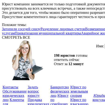
Юрист компании занимается не только подготовкой документов,
присутствовать на всех ключевых встречах, а также непосредс
Это делается для того, чтобы можно было оперативно разреши
Присутствие компетентного лица гарантирует честность и про
Похожие темы:
Затопили соседей снизу
Разделение лицевых счетов
Возмещение
услугам
Приватизация муниципальной квартиры
Аварийное жи
СМОТРЕТЬ ВСЕ
Имя:
198 юристов
готовы
ответить сейчас
Ответ за
12 минут
Контакты
Задать
Банкротсво
Юрист по
Обслуживание
вопрос
физических
земельным
юридических
юристу
лиц
Юрист
спорам
Юриди
лиц
Клиенты
Продажа
по
Юрист по
консул
для
юридических
семейному
взысканию
Все