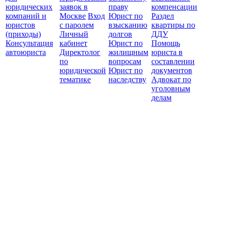
юридических
заявок в
праву
компенсации
защ
компаний и
Москве
Вход
Юрист по
Раздел
юристов
с паролем
взысканию
квартиры по
(приходы)
Личный
долгов
ДДУ
Консультация
кабинет
Юрист по
Помощь
автоюриста
Директолог
жилищным
юриста в
по
вопросам
составлении
юридической
Юрист по
документов
тематике
наследству
Адвокат по
уголовным
делам