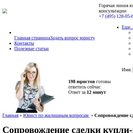
Горячая линия 
консультации
+7 (495) 128-05-
Еще..
Главная страница
Задать вопрос юристу
Контакты
Полезные статьи
Имя:
198 юристов
готовы
ответить сейчас
Ответ за
12 минут
Главная
»
Юрист по жилищным вопросам
»
Сопровождение с
Сопровождение сделки купли