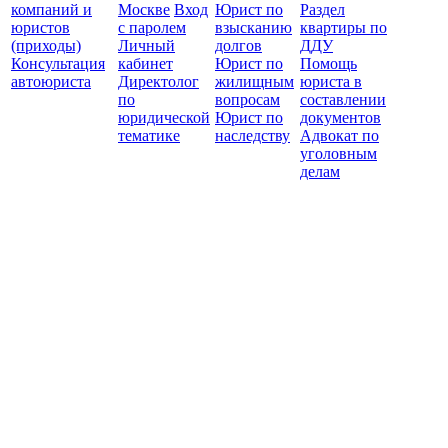
компаний и
Москве
Вход
Юрист по
Раздел
юристов
с паролем
взысканию
квартиры по
(приходы)
Личный
долгов
ДДУ
Консультация
кабинет
Юрист по
Помощь
автоюриста
Директолог
жилищным
юриста в
по
вопросам
составлении
юридической
Юрист по
документов
тематике
наследству
Адвокат по
уголовным
делам