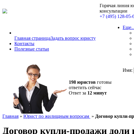
Горячая линия 
консультации
+7 (495) 128-05-
Еще..
Главная страница
Задать вопрос юристу
Контакты
Полезные статьи
Имя:
198 юристов
готовы
ответить сейчас
Ответ за
12 минут
Главная
»
Юрист по жилищным вопросам
»
Договор купли-п
Договор купли-продажи доли