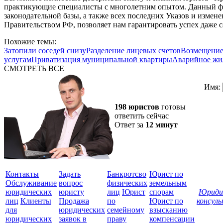
практикующие специалисты с многолетним опытом. Данный фа
законодательной базы, а также всех последних Указов и измен
Правительством РФ, позволяет нам гарантировать успех даже 
Похожие темы:
Затопили соседей снизу
Разделение лицевых счетов
Возмещение
услугам
Приватизация муниципальной квартиры
Аварийное жи
СМОТРЕТЬ ВСЕ
Имя:
198 юристов
готовы
ответить сейчас
Ответ за
12 минут
Контакты
Задать
Банкротсво
Юрист по
Обслуживание
вопрос
физических
земельным
юридических
юристу
лиц
Юрист
спорам
Юриди
лиц
Клиенты
Продажа
по
Юрист по
консул
для
юридических
семейному
взысканию
Все
юридических
заявок в
праву
компенсации
защ