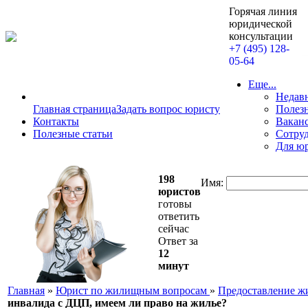
Горячая линия
юридической
консультации
+7 (495) 128-
05-64
Еще...
Недав
Главная страница
Задать вопрос юристу
Полезн
Контакты
Вакан
Полезные статьи
Сотру
Для ю
198
Имя:
юристов
готовы
ответить
сейчас
Ответ за
12
минут
Главная
»
Юрист по жилищным вопросам
»
Предоставление ж
инвалида с ДЦП, имеем ли право на жилье?