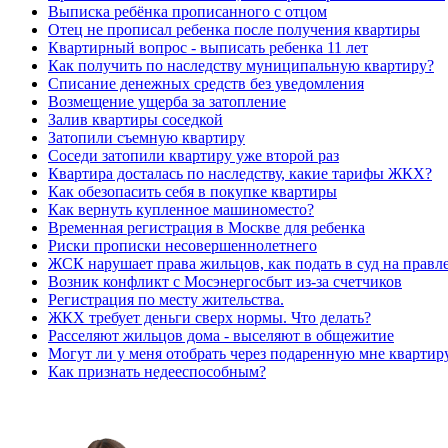
Выписка ребёнка прописанного с отцом
Отец не прописал ребенка после получения квартиры
Квартирный вопрос - выписать ребенка 11 лет
Как получить по наследству муниципальную квартиру?
Списание денежных средств без уведомления
Возмещение ущерба за затопление
Залив квартиры соседкой
Затопили съемную квартиру
Соседи затопили квартиру уже второй раз
Квартира досталась по наследству, какие тарифы ЖКХ?
Как обезопасить себя в покупке квартиры
Как вернуть купленное машиноместо?
Временная регистрация в Москве для ребенка
Риски прописки несовершеннолетнего
ЖСК нарушает права жильцов, как подать в суд на правл
Возник конфликт с Мосэнергосбыт из-за счетчиков
Регистрация по месту жительства.
ЖКХ требует деньги сверх нормы. Что делать?
Расселяют жильцов дома - выселяют в общежитие
Могут ли у меня отобрать через подаренную мне квартир
Как признать недееспособным?