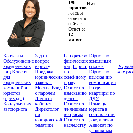
198
Имя:
юристов
готовы
ответить
сейчас
Ответ за
12
минут
Контакты
Задать
Банкротсво
Юрист по
Обслуживание
вопрос
физических
земельным
юридических
юристу
лиц
Юрист
спорам
Юриди
лиц
Клиенты
Продажа
по
Юрист по
консул
для
юридических
семейному
взысканию
Все
юридических
заявок в
праву
компенсации
защ
компаний и
Москве
Вход
Юрист по
Раздел
юристов
с паролем
взысканию
квартиры по
(приходы)
Личный
долгов
ДДУ
Консультация
кабинет
Юрист по
Помощь
автоюриста
Директолог
жилищным
юриста в
по
вопросам
составлении
юридической
Юрист по
документов
тематике
наследству
Адвокат по
уголовным