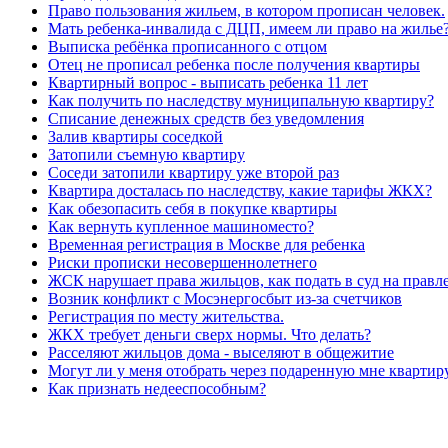
Право пользования жильем, в котором прописан человек.
Мать ребенка-инвалида с ДЦП, имеем ли право на жилье
Выписка ребёнка прописанного с отцом
Отец не прописал ребенка после получения квартиры
Квартирный вопрос - выписать ребенка 11 лет
Как получить по наследству муниципальную квартиру?
Списание денежных средств без уведомления
Залив квартиры соседкой
Затопили съемную квартиру
Соседи затопили квартиру уже второй раз
Квартира досталась по наследству, какие тарифы ЖКХ?
Как обезопасить себя в покупке квартиры
Как вернуть купленное машиноместо?
Временная регистрация в Москве для ребенка
Риски прописки несовершеннолетнего
ЖСК нарушает права жильцов, как подать в суд на правл
Возник конфликт с Мосэнергосбыт из-за счетчиков
Регистрация по месту жительства.
ЖКХ требует деньги сверх нормы. Что делать?
Расселяют жильцов дома - выселяют в общежитие
Могут ли у меня отобрать через подаренную мне квартир
Как признать недееспособным?