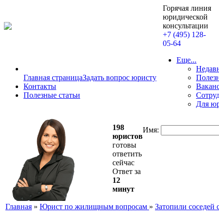
Горячая линия
юридической
консультации
+7 (495) 128-
05-64
Еще...
Недав
Главная страница
Задать вопрос юристу
Полезн
Контакты
Вакан
Полезные статьи
Сотру
Для ю
198
Имя:
юристов
готовы
ответить
сейчас
Ответ за
12
минут
Главная
»
Юрист по жилищным вопросам
»
Затопили соседей 