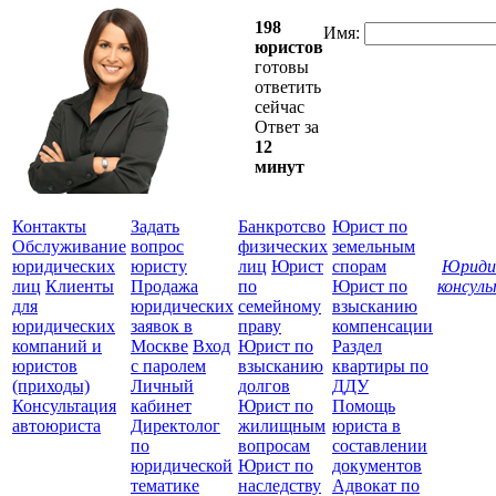
198
Имя:
юристов
готовы
ответить
сейчас
Ответ за
12
минут
Контакты
Задать
Банкротсво
Юрист по
Обслуживание
вопрос
физических
земельным
юридических
юристу
лиц
Юрист
спорам
Юриди
лиц
Клиенты
Продажа
по
Юрист по
консул
для
юридических
семейному
взысканию
Все
юридических
заявок в
праву
компенсации
защ
компаний и
Москве
Вход
Юрист по
Раздел
юристов
с паролем
взысканию
квартиры по
(приходы)
Личный
долгов
ДДУ
Консультация
кабинет
Юрист по
Помощь
автоюриста
Директолог
жилищным
юриста в
по
вопросам
составлении
юридической
Юрист по
документов
тематике
наследству
Адвокат по