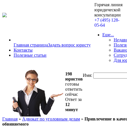
Горячая линия
юридической
консультации
+7 (495) 128-
05-64
Еще...
Недав
Главная страница
Задать вопрос юристу
Полезн
Контакты
Вакан
Полезные статьи
Сотру
Для ю
198
Имя:
юристов
готовы
ответить
сейчас
Ответ за
12
минут
Главная
»
Адвокат по уголовным делам
»
Привлечение в каче
обвиняемого