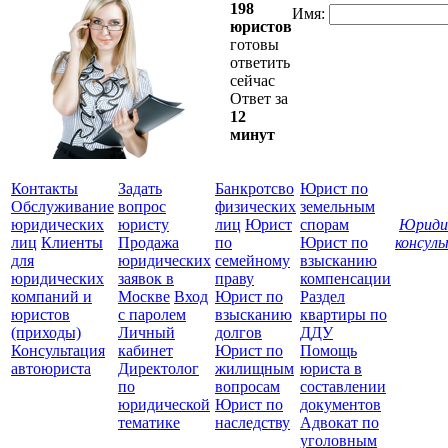
198
Имя:
юристов
готовы
ответить
сейчас
Ответ за
12
минут
Контакты
Задать
Банкротсво
Юрист по
Обслуживание
вопрос
физических
земельным
юридических
юристу
лиц
Юрист
спорам
Юриди
лиц
Клиенты
Продажа
по
Юрист по
консул
для
юридических
семейному
взысканию
Все
юридических
заявок в
праву
компенсации
защ
компаний и
Москве
Вход
Юрист по
Раздел
юристов
с паролем
взысканию
квартиры по
(приходы)
Личный
долгов
ДДУ
Консультация
кабинет
Юрист по
Помощь
автоюриста
Директолог
жилищным
юриста в
по
вопросам
составлении
юридической
Юрист по
документов
тематике
наследству
Адвокат по
уголовным