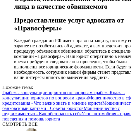
лица в качестве обвиняемого
Предоставление услуг адвоката от
«Правосферы»
Каждый гражданин РФ имеет право на защиту, поэтому е
заранее не позаботились об адвокате, а вам предстоит пр
процедуру объявления обвинения, обратитесь к специали
компании «Правосфера». Наш юрист оперативно в назна
время прибудет к следователю и проследит, чтобы были
выполнены все юридические формальности. Если будет т
необходимость, сотрудник нашей фирмы станет представ
ваши интересы вплоть до вынесения вердикта.
Похожие темы:
Грабеж - консультации юристов по вопросам грабежа
Кража -
консультации юристов по вопросам кражи
Мошенничество в сф
кредитования - Что важно знать и мнение юриста
Мошенничест
банковскими картами - Советы юристов
Мошенничество с
недвижимостью - Как обезопасить себя
Угон автомобиля - прав
поведения и помощь юриста
СМОТРЕТЬ ВСЕ