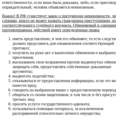
ответственности, если вина была доказана, либо, если приговор
оправдательный, человек объявляется невиновным.
Важно! В РФ существует закон о презумпции невиновности, д
словами, никто не может назвать гражданина преступником, по
соответствующего судебного вердикта. Обвиняемый в соверш
противоправных действий имеет определенные права:
иметь представление, в чем его обвиняют, то есть следств
должно представить для ознакомления соответствующий
протокол;
получить на руки акт о вынесении обвинения и выбранн
пресечения;
высказывать свои возражения против выдвинутых обвин
защищать себя, предоставлять собственные доказанные
аргументы;
выдвигать ходатайства;
отказываться от предоставления информации, если это м
нанести вред;
говорить на выбранном языке с предоставлением перевод
общаться со своим защитником, в том числе и без присут
третьих лиц;
просить услуги государственного адвоката;
пользоваться помощью нотариуса, за исключением
распоряжений относительно личного имущества;