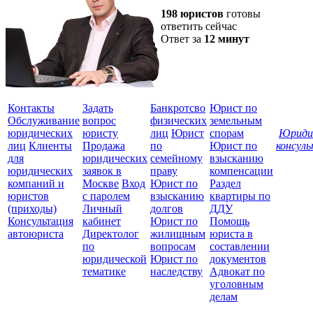
198 юристов
готовы
ответить сейчас
Ответ за
12 минут
Контакты
Задать
Банкротсво
Юрист по
Обслуживание
вопрос
физических
земельным
юридических
юристу
лиц
Юрист
спорам
Юриди
лиц
Клиенты
Продажа
по
Юрист по
консул
для
юридических
семейному
взысканию
Все
юридических
заявок в
праву
компенсации
защ
компаний и
Москве
Вход
Юрист по
Раздел
юристов
с паролем
взысканию
квартиры по
(приходы)
Личный
долгов
ДДУ
Консультация
кабинет
Юрист по
Помощь
автоюриста
Директолог
жилищным
юриста в
по
вопросам
составлении
юридической
Юрист по
документов
тематике
наследству
Адвокат по
уголовным
делам