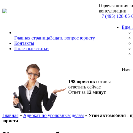
Горячая линия 
консультации
+7 (495) 128-05-
Еще..
Главная страница
Задать вопрос юристу
Контакты
Полезные статьи
Имя:
198 юристов
готовы
ответить сейчас
Ответ за
12 минут
Главная
»
Адвокат по уголовным делам
»
Угон автомобиля - 
юриста