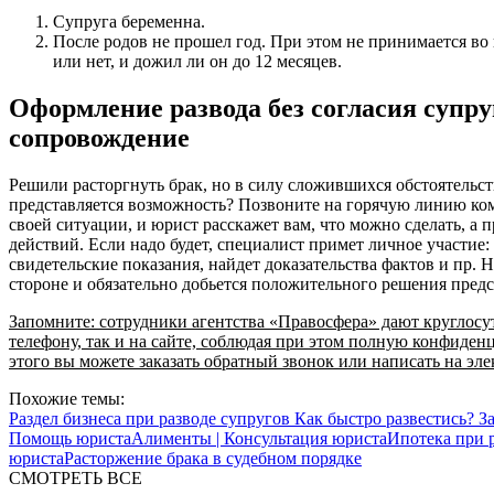
Супруга беременна.
После родов не прошел год. При этом не принимается во
или нет, и дожил ли он до 12 месяцев.
Оформление развода без согласия супр
сопровождение
Решили расторгнуть брак, но в силу сложившихся обстоятельств
представляется возможность? Позвоните на горячую линию ко
своей ситуации, и юрист расскажет вам, что можно сделать, а 
действий. Если надо будет, специалист примет личное участие
свидетельские показания, найдет доказательства фактов и пр. Н
стороне и обязательно добьется положительного решения предс
Запомните: сотрудники агентства «Правосфера» дают круглосу
телефону, так и на сайте, соблюдая при этом полную конфиден
этого вы можете заказать обратный звонок или написать на эл
Похожие темы:
Раздел бизнеса при разводе супругов
Как быстро развестись?
З
Помощь юриста
Алименты | Консультация юриста
Ипотека при р
юриста
Расторжение брака в судебном порядке
СМОТРЕТЬ ВСЕ