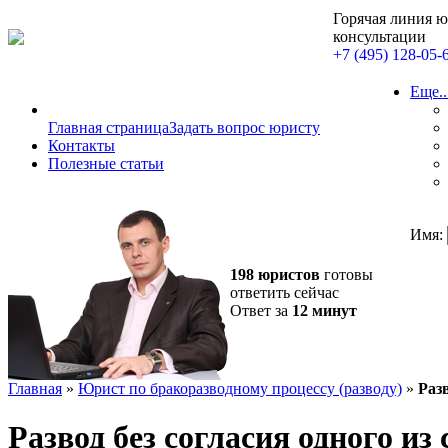
Горячая линия 
консультации
+7 (495) 128-05-
Еще..
Главная страница
Задать вопрос юристу
Контакты
Полезные статьи
Имя:
198 юристов
готовы
ответить сейчас
Ответ за
12 минут
Главная
»
Юрист по бракоразводному процессу (разводу)
»
Разв
Развод без согласия одного из