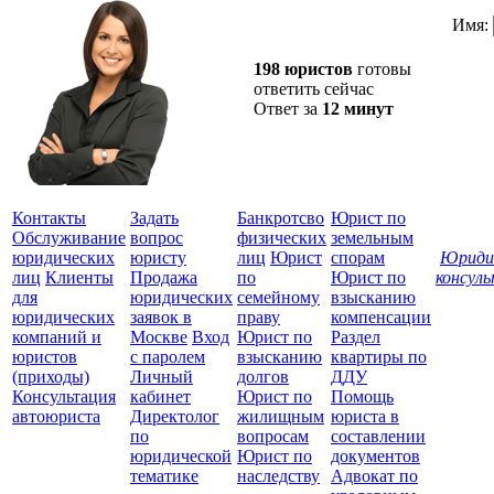
Имя:
198 юристов
готовы
ответить сейчас
Ответ за
12 минут
Контакты
Задать
Банкротсво
Юрист по
Обслуживание
вопрос
физических
земельным
юридических
юристу
лиц
Юрист
спорам
Юриди
лиц
Клиенты
Продажа
по
Юрист по
консул
для
юридических
семейному
взысканию
Все
юридических
заявок в
праву
компенсации
защ
компаний и
Москве
Вход
Юрист по
Раздел
юристов
с паролем
взысканию
квартиры по
(приходы)
Личный
долгов
ДДУ
Консультация
кабинет
Юрист по
Помощь
автоюриста
Директолог
жилищным
юриста в
по
вопросам
составлении
юридической
Юрист по
документов
тематике
наследству
Адвокат по