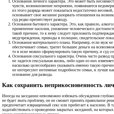
Основания личного характера. Это может быть несовмест
чувств, возникновение неприязни, появившееся недовери
из этого разряда может показаться недостаточно весомой,
основывает свое желание разорвать отношения на возни
суд редко препятствует разводу.
Основания бытового характера. Это, как правило, алкого
применение насилия, унижение человеческого достоинств
такой причине, то к нему следует приложить подтвержд
медучреждения, приводы в полицию, свидетельские пока
Основания материального плана. Например, если муж не т
обеспечивает семью, тратит большие деньги на всевозмо
то в иске можно сформулировать такую причину, и суд со
Основания сексуального характера. Очень часто развод пр
не ладится сексуальная жизнь, либо один из них изменяет
насколько целесообразно указывать именно такую причин
не интересуют интимные подробности семьи, и лучше ка
основание для развода.
Как сохранить неприкосновенность ли
Иногда на заседании невозможно избежать обсуждения глубоко 
не будет знать проблему, он не сможет принять правильное реш
предпочитает извращенный секс или прибегает к насилию. В т
ходатайствовать о проведении закрытых заседаний, на которых