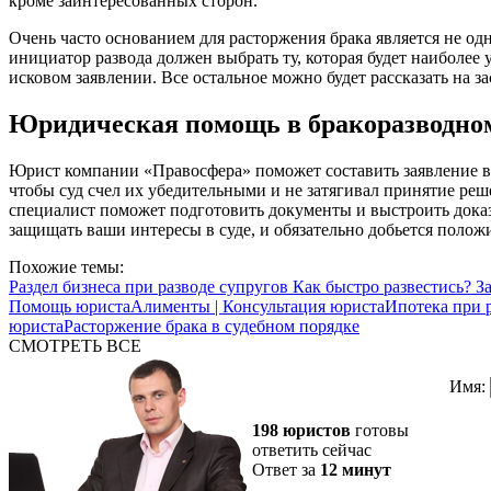
кроме заинтересованных сторон.
Очень часто основанием для расторжения брака является не одн
инициатор развода должен выбрать ту, которая будет наиболее 
исковом заявлении. Все остальное можно будет рассказать на за
Юридическая помощь в бракоразводном
Юрист компании «Правосфера» поможет составить заявление в 
чтобы суд счел их убедительными и не затягивал принятие реш
специалист поможет подготовить документы и выстроить доказа
защищать ваши интересы в суде, и обязательно добьется полож
Похожие темы:
Раздел бизнеса при разводе супругов
Как быстро развестись?
З
Помощь юриста
Алименты | Консультация юриста
Ипотека при р
юриста
Расторжение брака в судебном порядке
СМОТРЕТЬ ВСЕ
Имя:
198 юристов
готовы
ответить сейчас
Ответ за
12 минут