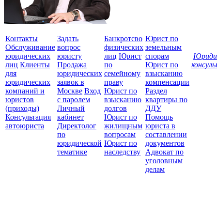
Контакты
Задать
Банкротсво
Юрист по
Обслуживание
вопрос
физических
земельным
юридических
юристу
лиц
Юрист
спорам
Юриди
лиц
Клиенты
Продажа
по
Юрист по
консул
для
юридических
семейному
взысканию
Все
юридических
заявок в
праву
компенсации
защ
компаний и
Москве
Вход
Юрист по
Раздел
юристов
с паролем
взысканию
квартиры по
(приходы)
Личный
долгов
ДДУ
Консультация
кабинет
Юрист по
Помощь
автоюриста
Директолог
жилищным
юриста в
по
вопросам
составлении
юридической
Юрист по
документов
тематике
наследству
Адвокат по
уголовным
делам