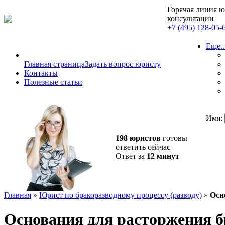
Горячая линия 
консультации
+7 (495) 128-05-
Еще..
Главная страница
Задать вопрос юристу
Контакты
Полезные статьи
Имя:
198 юристов
готовы
ответить сейчас
Ответ за
12 минут
Главная
»
Юрист по бракоразводному процессу (разводу)
»
Осн
Основания для расторжения б