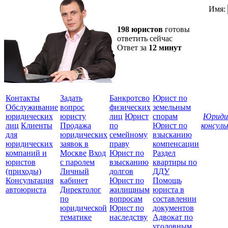
Имя:
198 юристов
готовы
ответить сейчас
Ответ за
12 минут
Контакты
Задать
Банкротсво
Юрист по
Обслуживание
вопрос
физических
земельным
юридических
юристу
лиц
Юрист
спорам
Юриди
лиц
Клиенты
Продажа
по
Юрист по
консул
для
юридических
семейному
взысканию
Все
юридических
заявок в
праву
компенсации
защ
компаний и
Москве
Вход
Юрист по
Раздел
юристов
с паролем
взысканию
квартиры по
(приходы)
Личный
долгов
ДДУ
Консультация
кабинет
Юрист по
Помощь
автоюриста
Директолог
жилищным
юриста в
по
вопросам
составлении
юридической
Юрист по
документов
тематике
наследству
Адвокат по
уголовным