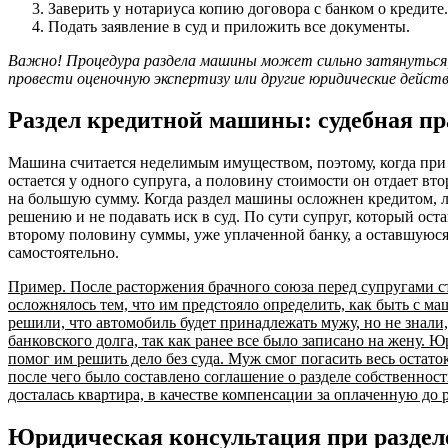
Заверить у нотариуса копию договора с банком о кредите.
Подать заявление в суд и приложить все документы.
Важно! Процедура раздела машины может сильно затянуться,
провести оценочную экспертизу или другие юридические действ
Раздел кредитной машины: судебная п
Машина считается неделимым имуществом, поэтому, когда при р
остается у одного супруга, а половину стоимости он отдает вт
на большую сумму. Когда раздел машины осложнен кредитом, 
решению и не подавать иск в суд. По сути супруг, который ост
второму половину суммы, уже уплаченной банку, а оставшуюся 
самостоятельно.
Пример. После расторжения брачного союза перед супругами ст
осложнялось тем, что им предстояло определить, как быть с м
решили, что автомобиль будет принадлежать мужу, но не знали,
банковского долга, так как ранее все было записано на жену. Ю
помог им решить дело без суда. Муж смог погасить весь остато
после чего было составлено соглашение о разделе собственност
досталась квартира, в качестве компенсации за оплаченную до 
Юридическая консультация при разде