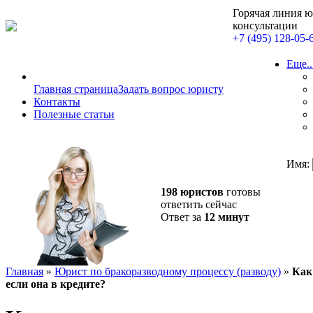
Горячая линия 
консультации
+7 (495) 128-05-
Еще..
Главная страница
Задать вопрос юристу
Контакты
Полезные статьи
Имя:
198 юристов
готовы
ответить сейчас
Ответ за
12 минут
Главная
»
Юрист по бракоразводному процессу (разводу)
»
Как
если она в кредите?