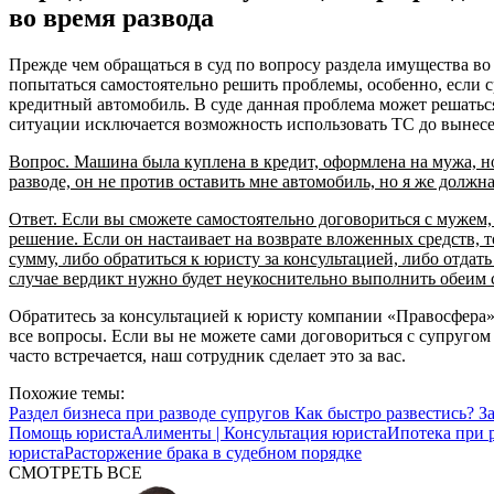
во время развода
Прежде чем обращаться в суд по вопросу раздела имущества во
попытаться самостоятельно решить проблемы, особенно, если 
кредитный автомобиль. В суде данная проблема может решаться
ситуации исключается возможность использовать ТС до вынесе
Вопрос. Машина была куплена в кредит, оформлена на мужа, но
разводе, он не против оставить мне автомобиль, но я же должна
Ответ. Если вы сможете самостоятельно договориться с мужем,
решение. Если он настаивает на возврате вложенных средств, 
сумму, либо обратиться к юристу за консультацией, либо отдать
случае вердикт нужно будет неукоснительно выполнить обеим 
Обратитесь за консультацией к юристу компании «Правосфера»
все вопросы. Если вы не можете сами договориться с супругом
часто встречается, наш сотрудник сделает это за вас.
Похожие темы:
Раздел бизнеса при разводе супругов
Как быстро развестись?
З
Помощь юриста
Алименты | Консультация юриста
Ипотека при р
юриста
Расторжение брака в судебном порядке
СМОТРЕТЬ ВСЕ