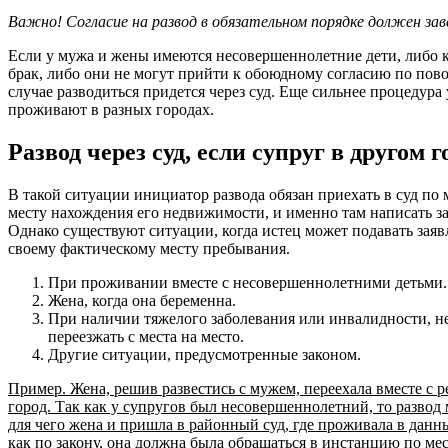
Важно! Согласие на развод в обязательном порядке должен за
Если у мужа и жены имеются несовершеннолетние дети, либо кт
брак, либо они не могут прийти к обоюдному согласию по пово
случае разводиться придется через суд. Еще сильнее процедура
проживают в разных городах.
Развод через суд, если супруг в другом г
В такой ситуации инициатор развода обязан приехать в суд по 
месту нахождения его недвижимости, и именно там написать за
Однако существуют ситуации, когда истец может подавать зая
своему фактическому месту пребывания.
При проживании вместе с несовершеннолетними детьми.
Жена, когда она беременна.
При наличии тяжелого заболевания или инвалидности, 
переезжать с места на место.
Другие ситуации, предусмотренные законом.
Пример. Жена, решив развестись с мужем, переехала вместе с 
город. Так как у супругов был несовершеннолетний, то развод
для чего жена и пришла в районный суд, где проживала в данны
как по закону, она должна была обращаться в инстанцию по ме