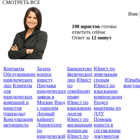
СМОТРЕТЬ ВСЕ
Имя:
198 юристов
готовы
ответить сейчас
Ответ за
12 минут
Контакты
Задать
Банкротсво
Юрист по
Обслуживание
вопрос
физических
земельным
юридических
юристу
лиц
Юрист
спорам
Юриди
лиц
Клиенты
Продажа
по
Юрист по
консул
для
юридических
семейному
взысканию
Все
юридических
заявок в
праву
компенсации
защ
компаний и
Москве
Вход
Юрист по
Раздел
юристов
с паролем
взысканию
квартиры по
(приходы)
Личный
долгов
ДДУ
Консультация
кабинет
Юрист по
Помощь
автоюриста
Директолог
жилищным
юриста в
по
вопросам
составлении
юридической
Юрист по
документов