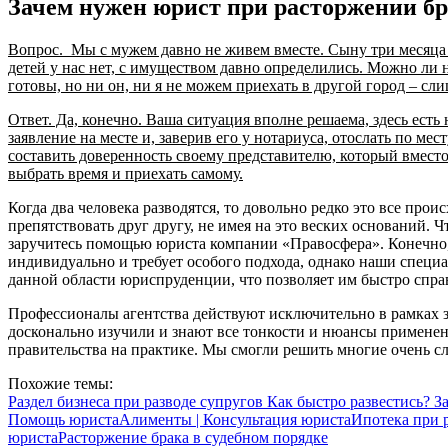
Зачем нужен юрист при расторжении б
Вопрос. Мы с мужем давно не живем вместе. Сыну три месяца 
детей у нас нет, с имуществом давно определились. Можно ли 
готовы, но ни он, ни я не можем приехать в другой город – сл
Ответ. Да, конечно. Ваша ситуация вполне решаема, здесь есть 
заявление на месте и, заверив его у нотариуса, отослать по ме
составить доверенность своему представителю, который вмест
выбрать время и приехать самому.
Когда два человека разводятся, то довольно редко это все про
препятствовать друг другу, не имея на это веских оснований. 
заручитесь помощью юриста компании «Правосфера». Конечно,
индивидуально и требует особого подхода, однако наши спец
данной области юриспруденции, что позволяет им быстро спра
Профессионалы агентства действуют исключительно в рамках з
досконально изучили и знают все тонкости и нюансы применен
правительства на практике. Мы смогли решить многие очень с
Похожие темы:
Раздел бизнеса при разводе супругов
Как быстро развестись?
З
Помощь юриста
Алименты | Консультация юриста
Ипотека при р
юриста
Расторжение брака в судебном порядке