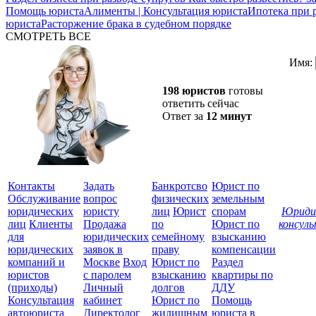
Помощь юриста
Алименты | Консультация юриста
Ипотека при р
юриста
Расторжение брака в судебном порядке
СМОТРЕТЬ ВСЕ
Имя:
198 юристов
готовы
ответить сейчас
Ответ за
12 минут
Контакты
Задать
Банкротсво
Юрист по
Обслуживание
вопрос
физических
земельным
юридических
юристу
лиц
Юрист
спорам
Юриди
лиц
Клиенты
Продажа
по
Юрист по
консул
для
юридических
семейному
взысканию
Все
юридических
заявок в
праву
компенсации
защ
компаний и
Москве
Вход
Юрист по
Раздел
юристов
с паролем
взысканию
квартиры по
(приходы)
Личный
долгов
ДДУ
Консультация
кабинет
Юрист по
Помощь
автоюриста
Директолог
жилищным
юриста в