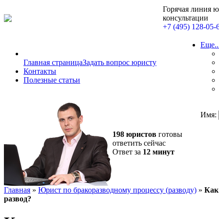
Горячая линия 
консультации
+7 (495) 128-05-
Еще..
Главная страница
Задать вопрос юристу
Контакты
Полезные статьи
Имя:
198 юристов
готовы
ответить сейчас
Ответ за
12 минут
Главная
»
Юрист по бракоразводному процессу (разводу)
»
Как
развод?