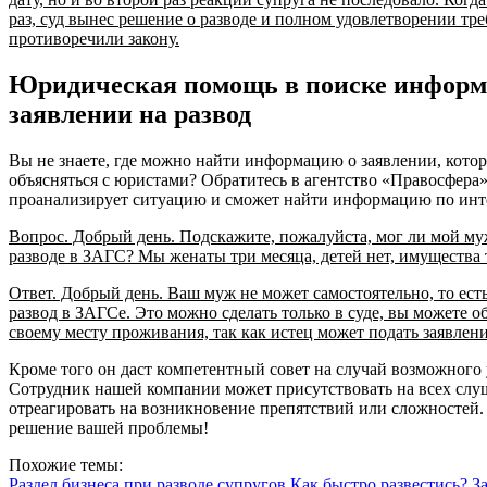
раз, суд вынес решение о разводе и полном удовлетворении тре
противоречили закону.
Юридическая помощь в поиске информ
заявлении на развод
Вы не знаете, где можно найти информацию о заявлении, котор
объясняться с юристами? Обратитесь в агентство «Правосфера
проанализирует ситуацию и сможет найти информацию по инт
Вопрос. Добрый день. Подскажите, пожалуйста, мог ли мой муж
разводе в ЗАГС? Мы женаты три месяца, детей нет, имущества 
Ответ. Добрый день. Ваш муж не может самостоятельно, то ест
развод в ЗАГСе. Это можно сделать только в суде, вы можете 
своему месту проживания, так как истец может подать заявлени
Кроме того он даст компетентный совет на случай возможного 
Сотрудник нашей компании может присутствовать на всех слу
отреагировать на возникновение препятствий или сложностей
решение вашей проблемы!
Похожие темы:
Раздел бизнеса при разводе супругов
Как быстро развестись?
З