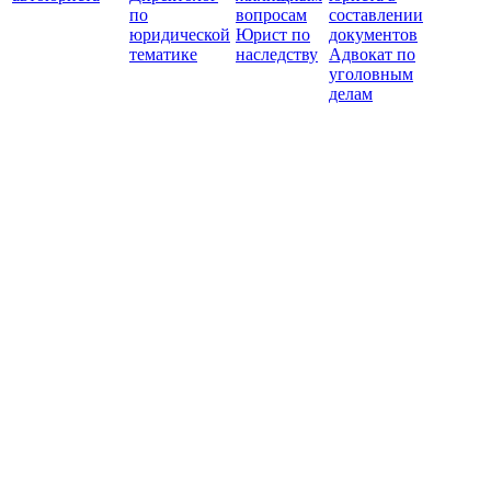
по
вопросам
составлении
юридической
Юрист по
документов
тематике
наследству
Адвокат по
уголовным
делам