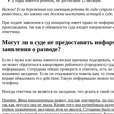
у пары имеется ребенок, не достигший 12 месяцев.
Важно! Если беременная или имеющая ребенка до года супруга
развестись, то именно она должна выступать истицей в суде.
При подаче заявления в суд инициатор имеет право не информ
происшедшем, так как в обязанности суда входит направление 
ответчику.
Могут ли в суде не предоставить инфор
заявления о разводе?
Если у мужа или жены имеются веские причины подозревать, чт
он может обратиться в канцелярию районного (городского) суд
информацию. Сотрудник обязан проверить и ответить, есть ли т
назначено заседание. Если он отказывается помочь вам, то этим
вправе обжаловать его действия. Такую информацию можно по
телефону.
Иногда ответчик не является на заседание, что делать в такой 
Пример. Жена инициировала развод, послав документы, по пос
так как другого она не знала. Кроме того она потребовала разд
первое назначенное заседание муж не явился. Слушанье было о
дату, но и во второй раз реакции супруга не последовало. Когда