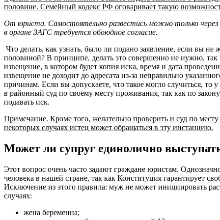
половине. Семейный кодекс РФ оговаривает такую возможность
От юриста. Самостоятельно развестись можно только через с
в органе ЗАГС требуется обоюдное согласие.
Что делать, как узнать, было ли подано заявление, если вы не 
половиной? В принципе, делать это совершенно не нужно, так 
извещение, в котором будет копия иска, время и дата проведени
извещение не доходит до адресата из-за неправильно указанног
причинам. Если вы допускаете, что такое могло случиться, то у
в районный суд по своему месту проживания, так как по закон
подавать иск.
Примечание. Кроме того, желательно проверить и суд по месту 
некоторых случаях истец может обращаться в эту инстанцию.
Может ли супруг единолично выступат
Этот вопрос очень часто задают граждане юристам. Однозначно 
человека в нашей стране, так как Конституция гарантирует св
Исключение из этого правила: муж не может инициировать рас
случаях:
жена беременна;