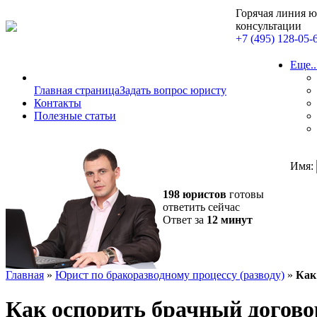
Горячая линия 
консультации
+7 (495) 128-05-
Еще..
Главная страница
Задать вопрос юристу
Контакты
Полезные статьи
Имя:
198 юристов
готовы
ответить сейчас
Ответ за
12 минут
Главная
»
Юрист по бракоразводному процессу (разводу)
»
Как
Как оспорить брачный догово