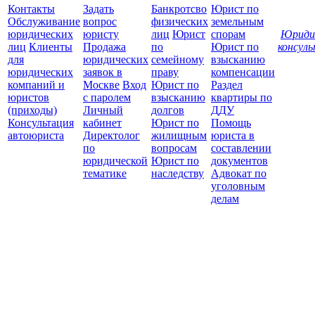
Контакты
Задать
Банкротсво
Юрист по
Обслуживание
вопрос
физических
земельным
юридических
юристу
лиц
Юрист
спорам
Юриди
лиц
Клиенты
Продажа
по
Юрист по
консул
для
юридических
семейному
взысканию
Все
юридических
заявок в
праву
компенсации
защ
компаний и
Москве
Вход
Юрист по
Раздел
юристов
с паролем
взысканию
квартиры по
(приходы)
Личный
долгов
ДДУ
Консультация
кабинет
Юрист по
Помощь
автоюриста
Директолог
жилищным
юриста в
по
вопросам
составлении
юридической
Юрист по
документов
тематике
наследству
Адвокат по
уголовным
делам