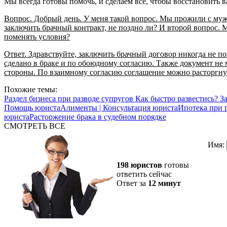
Мы всегда готовы помочь, и сделаем все, чтобы восстановить в
Вопрос. Добрый день. У меня такой вопрос. Мы прожили с муже
заключить брачный контракт, не поздно ли? И второй вопрос. 
поменять условия?
Ответ. Здравствуйте, заключить брачный договор никогда не по
сделано в браке и по обоюдному согласию. Также документ не
стороны. По взаимному согласию соглашение можно расторгну
Похожие темы:
Раздел бизнеса при разводе супругов
Как быстро развестись?
З
Помощь юриста
Алименты | Консультация юриста
Ипотека при р
юриста
Расторжение брака в судебном порядке
СМОТРЕТЬ ВСЕ
Имя:
198 юристов
готовы
ответить сейчас
Ответ за
12 минут