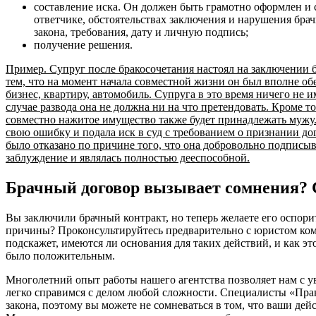
составление иска. Он должен быть грамотно оформлен и 
ответчике, обстоятельствах заключения и нарушения бра
закона, требования, дату и личную подпись;
получение решения.
Пример. Супруг после бракосочетания настоял на заключении б
тем, что на момент начала совместной жизни он был вполне о
бизнес, квартиру, автомобиль. Супруга в это время ничего не им
случае развода она не должна ни на что претендовать. Кроме то
совместно нажитое имущество также будет принадлежать мужу. 
свою ошибку и подала иск в суд с требованием о признании д
было отказано по причине того, что она добровольно подписыв
заблуждение и являлась полностью дееспособной.
Брачный договор вызывает сомнения? 
Вы заключили брачный контракт, но теперь желаете его оспорит
причины? Проконсультируйтесь предварительно с юристом ко
подскажет, имеются ли основания для таких действий, и как эт
было положительным.
Многолетний опыт работы нашего агентства позволяет нам с у
легко справимся с делом любой сложности. Специалисты «Пра
закона, поэтому вы можете не сомневаться в том, что ваши дей