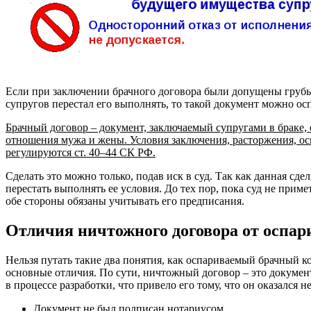
Если при заключении брачного договора были допущены грубы
супругов перестал его выполнять, то такой документ можно ос
Брачный договор – документ, заключаемый супругами в браке,
отношения мужа и жены. Условия заключения, расторжения, о
регулируются ст. 40–44 СК РФ.
Сделать это можно только, подав иск в суд. Так как данная сдел
перестать выполнять ее условия. До тех пор, пока суд не примет
обе стороны обязаны учитывать его предписания.
Отличия ничтожного договора от оспар
Нельзя путать такие два понятия, как оспариваемый брачный 
основные отличия. По сути, ничтожный договор – это докумен
в процессе разработки, что привело его тому, что он оказался 
Документ не был подписан нотариусом.