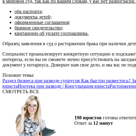
в мировой суд, так как по вашим словам, у вас нет разногласи
оба паспорта;
документы детей;
оформленные соглашения;
брачное свидетельство;
квитанцию об уплате госпошлины.
Образец заявления в суд о расторжении брака при наличии дете
Специалист проанализирует конкретную ситуацию и подскажет,
интересы, если вы не сможете лично присутствовать на заседан
документ у нотариуса. Доверьте нам свое дело, и мы вас не под
Похожие темы:
Раздел бизнеса при разводе супругов
Как быстро развестись?
З
юриста
Ипотека при разводе | Консультация юриста
Расторжение
СМОТРЕТЬ ВСЕ
198 юристов
готовы ответит
Ответ за
12 минут