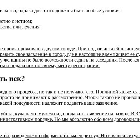
ельства, однако для этого должны быть особые условия:
стно с истцом;
ьства или лечения;
е время проживал в другом городе. При подаче иска ей в канцел
авить свое заявление в город, где в настоящее время живет ее су
го, у женщины не было возможности ездить на заседания. После ко
ы и подала иск по своему месту регистрации.
ать иск?
одного процесса, но так и не получают его. Причиной является
о просто не принимают к рассмотрению. Чтобы такого не произош
 какой подсудности надлежит подавать ваше заявление.
уйста, куда нам с мужем надо подавать заявление на развод. В 
административном порядке. Но мы абсолютно обо всем договорили
етей развод можно оформить только через суд. Но в вашей ситуа