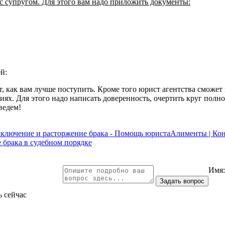
й с супругом. Для этого вам надо приложить документы:
й:
 как вам лучше поступить. Кроме того юрист агентства сможет
иях. Для этого надо написать доверенность, очертить круг полн
ведем!
аключение и расторжение брака - Помощь юриста
Алименты | Кон
 брака в судебном порядке
Имя
ь сейчас