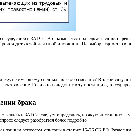
о в суде, либо в ЗАГСе. Это называется подведомственность реше
 происходить в той или иной инстанции. На выбор ведомства вл
ловеку, не имеющему специального образования? В такой ситуаци
вать заявление. Если оно попадет не в ту инстанцию, то суд прос
жении брака
жно решить в ЗАГСе, следует определить, в какую инстанцию ва
опросе следует разобраться более подробно.
тся данным вопросом, описаны в статьях 16–26 СК РФ. Раздел 