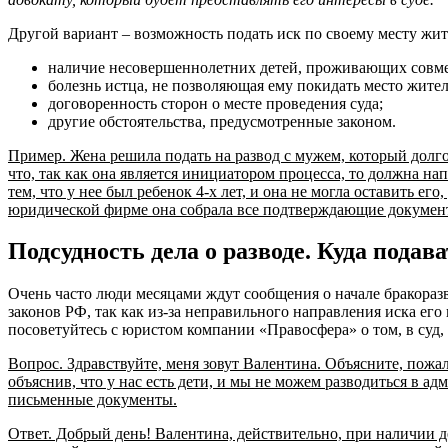
Другой вариант – возможность подать иск по своему месту жит
наличие несовершеннолетних детей, проживающих совме
болезнь истца, не позволяющая ему покидать место жител
договоренность сторон о месте проведения суда;
другие обстоятельства, предусмотренные законом.
Пример. Жена решила подать на развод с мужем, который долго
что, так как она является инициатором процесса, то должна напр
тем, что у нее был ребенок 4-х лет, и она не могла оставить е
юридической фирме она собрала все подтверждающие документ
Подсудность дела о разводе. Куда подав
Очень часто люди месяцами ждут сообщения о начале бракоразв
законов РФ, так как из-за неправильного направления иска ег
посоветуйтесь с юристом компании «Правосфера» о том, в суд,
Вопрос. Здравствуйте, меня зовут Валентина. Объясните, пожал
объяснив, что у нас есть дети, и мы не можем разводиться в 
письменные документы.
Ответ. Добрый день! Валентина, действительно, при наличии д