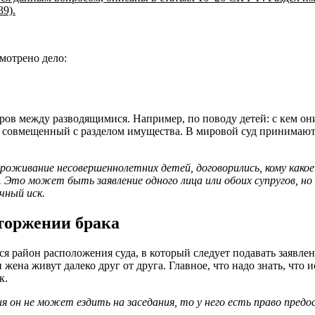
39).
смотрено дело:
ров между разводящимися. Например, по поводу детей: с кем они
 совмещенный с разделом имущества. В мировой суд принимаются
оживание несовершеннолетних детей, договорились, кому како
 Это может быть заявление одного лица или обоих супругов, но 
чный иск.
сторжении брака
тся район расположения суда, в который следует подавать заявл
жена живут далеко друг от друга. Главное, что надо знать, что и
к.
я он не может ездить на заседания, то у него есть право пред