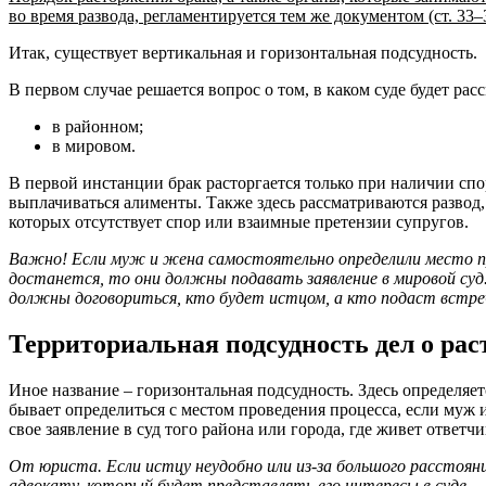
во время развода, регламентируется тем же документом (ст. 33–
Итак, существует вертикальная и горизонтальная подсудность.
В первом случае решается вопрос о том, в каком суде будет рас
в районном;
в мировом.
В первой инстанции брак расторгается только при наличии спо
выплачиваться алименты. Также здесь рассматриваются развод,
которых отсутствует спор или взаимные претензии супругов.
Важно! Если муж и жена самостоятельно определили место пр
достанется, то они должны подавать заявление в мировой суд.
должны договориться, кто будет истцом, а кто подаст встре
Территориальная подсудность дел о ра
Иное название – горизонтальная подсудность. Здесь определяе
бывает определиться с местом проведения процесса, если муж и 
свое заявление в суд того района или города, где живет ответчи
От юриста. Если истцу неудобно или из-за большого расстояни
адвокату, который будет представлять его интересы в суде.