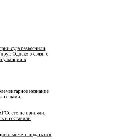
ярии суда разъяснили,
пруг. Однако в связи с
нсультации в
 элементарное незнание
ло с вами,
ЗАГСе его не приняли,
сь и составили
ции в можете подать иск