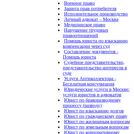
Военное право
Защита прав потребителя
Исполнительное производство
Личный адвокат – Москва
Медицинское право
Нарушение трудовых
правоотношений
Помощь юриста по взысканию
компенсации через суд
Составление документов -
Помощь юриста
Судебное представительство,
представительство интересов в
суде
Услуги Антиколлектора -
Бесплатная консультация
Юридические услуги в Москве:
услуги юристов и адвокатов
Юрист по бракоразводному
процессу (разводу)
Юрист по взысканию долгов
Юрист по гражданскому праву
Юрист по жилищным вопросам
Юрист по земельным вопросам
Юрист по корпоративному