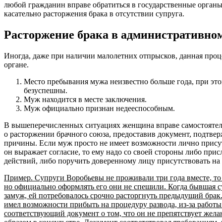
любой гражданин вправе обратиться в государственные органы
касательно расторжения брака в отсутствии супруга.
Расторжение брака в административно
Иногда, даже при наличии малолетних отпрысков, данная про
органе.
Место пребывания мужа неизвестно больше года, при это
безуспешны.
Муж находится в месте заключения.
Муж официально признан недееспособным.
В вышеперечисленных ситуациях женщина вправе самостоятель
о расторжении брачного союза, предоставив документ, подтв
причины. Если муж просто не имеет возможности лично присут
он выражает согласие, то ему надо со своей стороны либо при
действий, либо поручить доверенному лицу присутствовать на 
Пример. Супруги Воробьевы не проживали три года вместе, то е
но официально оформлять его они не спешили. Когда бывшая 
замуж, ей потребовалось срочно расторгнуть предыдущий брак.
имел возможности прибыть на процедуру развода, из-за работ
соответствующий документ о том, что он не препятствует же