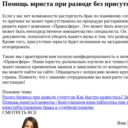
Помощь юриста при разводе без присут
Если у вас нет возможности расторгнуть брак по взаимному сог
то причине не может присутствовать на процедуре расторжени
решить юрист компании «Правосфера». Это может быть консуль
может быть непосредственное вмешательство специалиста. Он
документов, попытается убедить вашего мужа в том, что развод 
Кроме того, присутствие юриста будет нелишним на заседаниях
игнорировать.
Также мы гарантируем вам полную конфиденциальность и ан
«Правосфера». Наши юристы досконально изучили все тонкости
знают нюансы применения законов в зависимости от конкретно
вы можете найти на сайте. Обращаться с вопросами можно кру
страны. Помните, что с нашими сотрудниками вы выиграете са
инстанции!
Похожие темы:
Раздел бизнеса при разводе супругов
Как быстро развестись?
З
Помощь юриста
Алименты | Консультация юриста
Ипотека при р
юриста
Расторжение брака в судебном порядке
СМОТРЕТЬ ВСЕ
Имя: