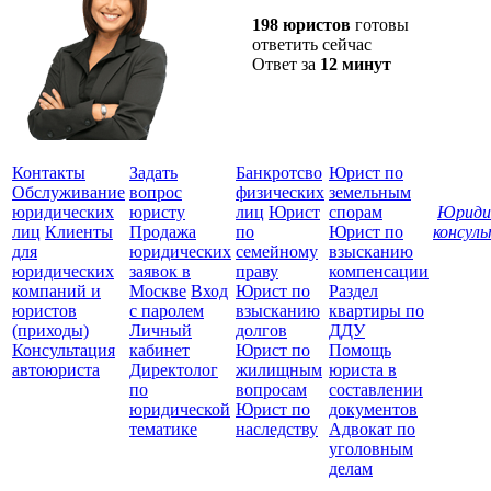
198 юристов
готовы
ответить сейчас
Ответ за
12 минут
Контакты
Задать
Банкротсво
Юрист по
Обслуживание
вопрос
физических
земельным
юридических
юристу
лиц
Юрист
спорам
Юриди
лиц
Клиенты
Продажа
по
Юрист по
консул
для
юридических
семейному
взысканию
Все
юридических
заявок в
праву
компенсации
защ
компаний и
Москве
Вход
Юрист по
Раздел
юристов
с паролем
взысканию
квартиры по
(приходы)
Личный
долгов
ДДУ
Консультация
кабинет
Юрист по
Помощь
автоюриста
Директолог
жилищным
юриста в
по
вопросам
составлении
юридической
Юрист по
документов
тематике
наследству
Адвокат по
уголовным
делам