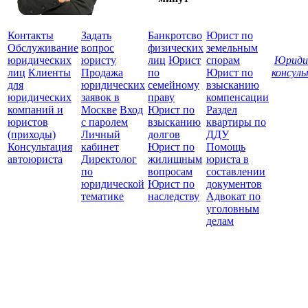
Контакты
Задать
Банкротсво
Юрист по
Обслуживание
вопрос
физических
земельным
юридических
юристу
лиц
Юрист
спорам
Юриди
лиц
Клиенты
Продажа
по
Юрист по
консул
для
юридических
семейному
взысканию
Все
юридических
заявок в
праву
компенсации
защ
компаний и
Москве
Вход
Юрист по
Раздел
юристов
с паролем
взысканию
квартиры по
(приходы)
Личный
долгов
ДДУ
Консультация
кабинет
Юрист по
Помощь
автоюриста
Директолог
жилищным
юриста в
по
вопросам
составлении
юридической
Юрист по
документов
тематике
наследству
Адвокат по
уголовным
делам