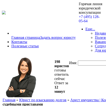
Горячая линия
юридической
консультации
+7 (495) 128-
05-64
Еще...
Недав
Главная страница
Задать вопрос юристу
Полезн
Контакты
Вакан
Полезные статьи
Сотру
Для ю
198
Имя:
юристов
готовы
ответить
сейчас
Ответ за
12
минут
Главная
»
Юрист по взысканию долгов
»
Арест имущества | Ко
судебными приставами