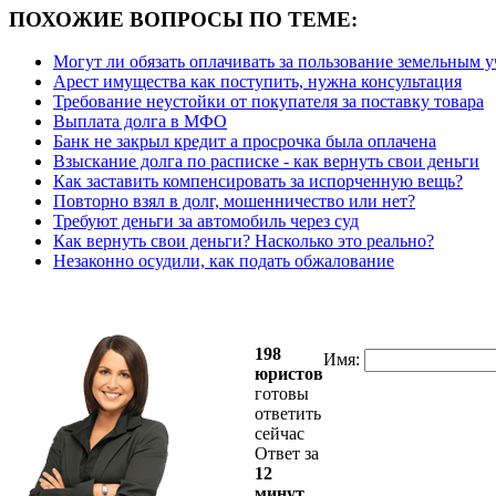
ПОХОЖИЕ ВОПРОСЫ ПО ТЕМЕ:
Могут ли обязать оплачивать за пользование земельным у
Арест имущества как поступить, нужна консультация
Требование неустойки от покупателя за поставку товара
Выплата долга в МФО
Банк не закрыл кредит а просрочка была оплачена
Взыскание долга по расписке - как вернуть свои деньги
Как заставить компенсировать за испорченную вещь?
Повторно взял в долг, мошенничество или нет?
Требуют деньги за автомобиль через суд
Как вернуть свои деньги? Насколько это реально?
Незаконно осудили, как подать обжалование
198
Имя:
юристов
готовы
ответить
сейчас
Ответ за
12
минут