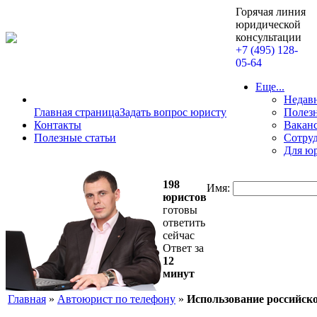
Горячая линия
юридической
консультации
+7 (495) 128-
05-64
Еще...
Недав
Главная страница
Задать вопрос юристу
Полезн
Контакты
Вакан
Полезные статьи
Сотру
Для ю
198
Имя:
юристов
готовы
ответить
сейчас
Ответ за
12
минут
Главная
»
Автоюрист по телефону
»
Использование российско