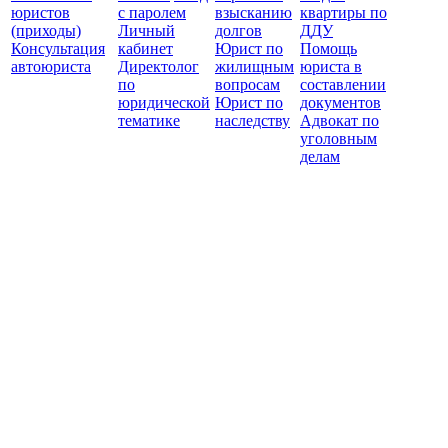
юристов
с паролем
взысканию
квартиры по
(приходы)
Личный
долгов
ДДУ
Консультация
кабинет
Юрист по
Помощь
автоюриста
Директолог
жилищным
юриста в
по
вопросам
составлении
юридической
Юрист по
документов
тематике
наследству
Адвокат по
уголовным
делам