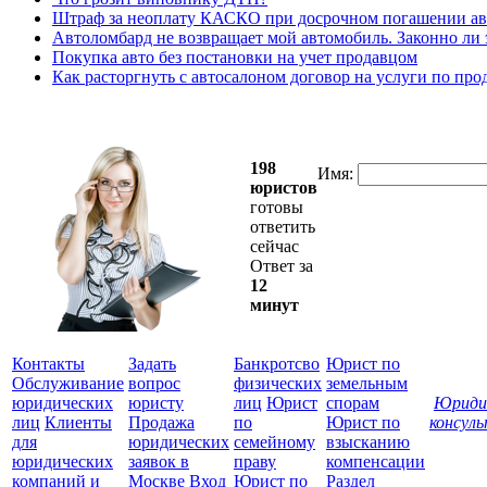
Штраф за неоплату КАСКО при досрочном погашении а
Автоломбард не возвращает мой автомобиль. Законно ли 
Покупка авто без постановки на учет продавцом
Как расторгнуть с автосалоном договор на услуги по пр
198
Имя:
юристов
готовы
ответить
сейчас
Ответ за
12
минут
Контакты
Задать
Банкротсво
Юрист по
Обслуживание
вопрос
физических
земельным
юридических
юристу
лиц
Юрист
спорам
Юриди
лиц
Клиенты
Продажа
по
Юрист по
консул
для
юридических
семейному
взысканию
Все
юридических
заявок в
праву
компенсации
защ
компаний и
Москве
Вход
Юрист по
Раздел