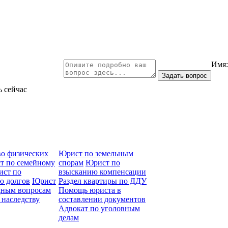
Имя
ь сейчас
во физических
Юрист по земельным
т по семейному
спорам
Юрист по
ст по
взысканию компенсации
ю долгов
Юрист
Раздел квартиры по ДДУ
ным вопросам
Помощь юриста в
 наследству
составлении документов
Адвокат по уголовным
делам