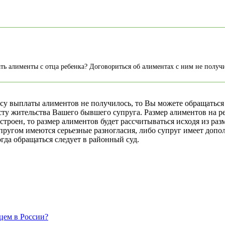
ать алименты с отца ребенка? Договориться об алиментах с ним не получи
у выплаты алиментов не получилось, то Вы можете обращаться 
есту жительства Вашего бывшего супруга. Размер алиментов на р
строен, то размер алиментов будет рассчитываться исходя из р
упругом имеются серьезные разногласия, либо супруг имеет до
огда обращаться следует в районный суд.
цем в России?