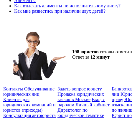
Алименты
Как взыскать алименты по исполнительному листу?
Как мне развестись при наличии двух детей?
198 юристов
готовы ответит
Ответ за
12 минут
Контакты
Обслуживание
Задать вопрос юристу
Банкротс
юридических лиц
Продажа юридических
лиц
Юрис
Клиенты для
заявок в Москве
Вход с
праву
Юри
юридических компаний и
паролем
Личный кабинет
взыскани
юристов (приходы)
Директолог по
по жилищ
Консультация автоюриста
юридической тематике
Юрист по