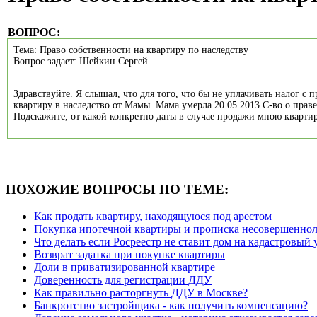
ВОПРОС:
Тема: Право собственности на квартиру по наследству
Вопрос задает: Шейкин Сергей
Здравствуйте. Я слышал, что для того, что бы не уплачивать налог 
квартиру в наследство от Мамы. Мама умерла 20.05.2013 С-во о праве
Подскажите, от какой конкретно даты в случае продажи мною квартир
ПОХОЖИЕ ВОПРОСЫ ПО ТЕМЕ:
Как продать квартиру, находящуюся под арестом
Покупка ипотечной квартиры и прописка несовершенно
Что делать если Росреестр не ставит дом на кадастровый 
Возврат задатка при покупке квартиры
Доли в приватизированной квартире
Доверенность для регистрации ДДУ
Как правильно расторгнуть ДДУ в Москве?
Банкротство застройщика - как получить компенсацию?