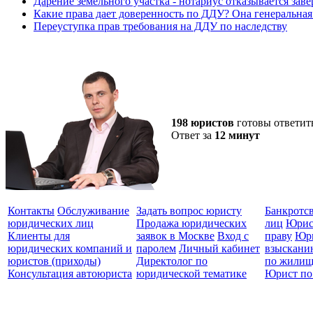
Дарение земельного участка - нотариус отказывается заве
Какие права дает доверенность по ДДУ? Она генеральная
Переуступка прав требования на ДДУ по наследству
198 юристов
готовы ответит
Ответ за
12 минут
Контакты
Обслуживание
Задать вопрос юристу
Банкротс
юридических лиц
Продажа юридических
лиц
Юрис
Клиенты для
заявок в Москве
Вход с
праву
Юри
юридических компаний и
паролем
Личный кабинет
взыскани
юристов (приходы)
Директолог по
по жилищ
Консультация автоюриста
юридической тематике
Юрист по