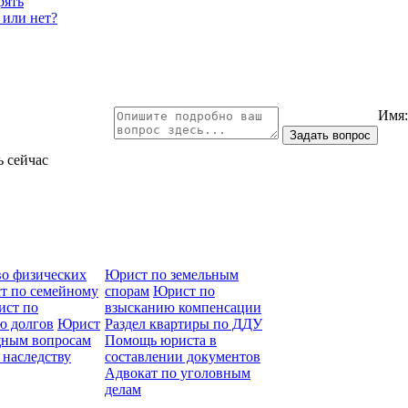
рять
 или нет?
Имя
ь сейчас
во физических
Юрист по земельным
т по семейному
спорам
Юрист по
ст по
взысканию компенсации
ю долгов
Юрист
Раздел квартиры по ДДУ
ным вопросам
Помощь юриста в
 наследству
составлении документов
Адвокат по уголовным
делам