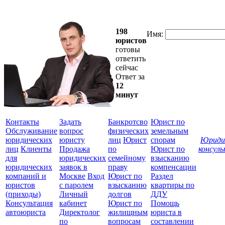
198
Имя:
юристов
готовы
ответить
сейчас
Ответ за
12
минут
Контакты
Задать
Банкротсво
Юрист по
Обслуживание
вопрос
физических
земельным
юридических
юристу
лиц
Юрист
спорам
Юриди
лиц
Клиенты
Продажа
по
Юрист по
консул
для
юридических
семейному
взысканию
Все
юридических
заявок в
праву
компенсации
защ
компаний и
Москве
Вход
Юрист по
Раздел
юристов
с паролем
взысканию
квартиры по
(приходы)
Личный
долгов
ДДУ
Консультация
кабинет
Юрист по
Помощь
автоюриста
Директолог
жилищным
юриста в
по
вопросам
составлении