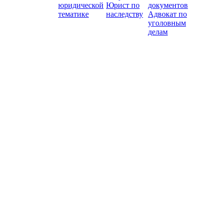
юридической
Юрист по
документов
тематике
наследству
Адвокат по
уголовным
делам