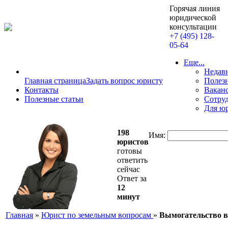
Горячая линия
юридической
консультации
+7 (495) 128-
05-64
Еще...
Недав
Главная страница
Задать вопрос юристу
Полезн
Контакты
Вакан
Полезные статьи
Сотру
Для ю
198
Имя:
юристов
готовы
ответить
сейчас
Ответ за
12
минут
Главная
»
Юрист по земельным вопросам
»
Вымогательство 