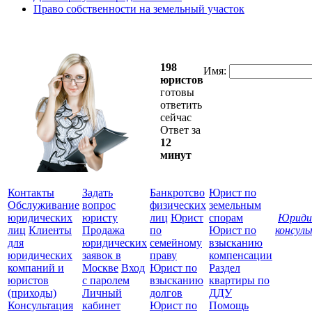
Право собственности на земельный участок
198
Имя:
юристов
готовы
ответить
сейчас
Ответ за
12
минут
Контакты
Задать
Банкротсво
Юрист по
Обслуживание
вопрос
физических
земельным
юридических
юристу
лиц
Юрист
спорам
Юриди
лиц
Клиенты
Продажа
по
Юрист по
консул
для
юридических
семейному
взысканию
Все
юридических
заявок в
праву
компенсации
защ
компаний и
Москве
Вход
Юрист по
Раздел
юристов
с паролем
взысканию
квартиры по
(приходы)
Личный
долгов
ДДУ
Консультация
кабинет
Юрист по
Помощь