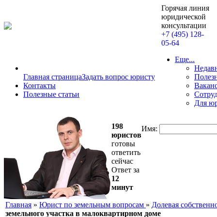
Горячая линия
юридической
консультации
+7 (495) 128-
05-64
Еще...
Недав
Главная страница
Задать вопрос юристу
Полезн
Контакты
Вакан
Полезные статьи
Сотру
Для ю
198
Имя:
юристов
готовы
ответить
сейчас
Ответ за
12
минут
Главная
»
Юрист по земельным вопросам
»
Долевая собственно
земельного участка в малоквартирном доме