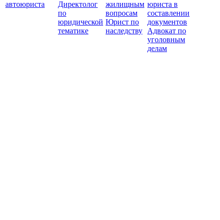
автоюриста
Директолог
жилищным
юриста в
по
вопросам
составлении
юридической
Юрист по
документов
тематике
наследству
Адвокат по
уголовным
делам