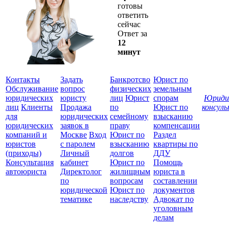
готовы
ответить
сейчас
Ответ за
12
минут
Контакты
Задать
Банкротсво
Юрист по
Обслуживание
вопрос
физических
земельным
юридических
юристу
лиц
Юрист
спорам
Юриди
лиц
Клиенты
Продажа
по
Юрист по
консул
для
юридических
семейному
взысканию
Все
юридических
заявок в
праву
компенсации
защ
компаний и
Москве
Вход
Юрист по
Раздел
юристов
с паролем
взысканию
квартиры по
(приходы)
Личный
долгов
ДДУ
Консультация
кабинет
Юрист по
Помощь
автоюриста
Директолог
жилищным
юриста в
по
вопросам
составлении
юридической
Юрист по
документов
тематике
наследству
Адвокат по
уголовным
делам