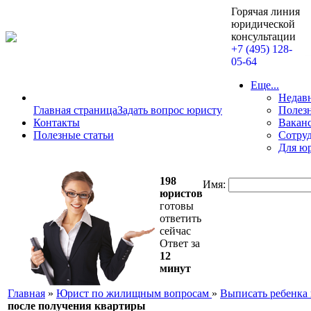
Горячая линия
юридической
консультации
+7 (495) 128-
05-64
Еще...
Недав
Главная страница
Задать вопрос юристу
Полезн
Контакты
Вакан
Полезные статьи
Сотру
Для ю
198
Имя:
юристов
готовы
ответить
сейчас
Ответ за
12
минут
Главная
»
Юрист по жилищным вопросам
»
Выписать ребенка 
после получения квартиры