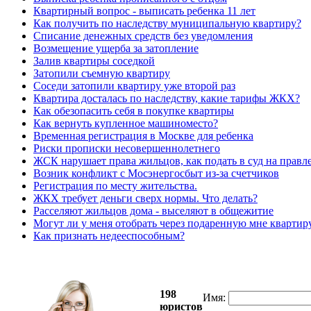
Квартирный вопрос - выписать ребенка 11 лет
Как получить по наследству муниципальную квартиру?
Списание денежных средств без уведомления
Возмещение ущерба за затопление
Залив квартиры соседкой
Затопили съемную квартиру
Соседи затопили квартиру уже второй раз
Квартира досталась по наследству, какие тарифы ЖКХ?
Как обезопасить себя в покупке квартиры
Как вернуть купленное машиноместо?
Временная регистрация в Москве для ребенка
Риски прописки несовершеннолетнего
ЖСК нарушает права жильцов, как подать в суд на правл
Возник конфликт с Мосэнергосбыт из-за счетчиков
Регистрация по месту жительства.
ЖКХ требует деньги сверх нормы. Что делать?
Расселяют жильцов дома - выселяют в общежитие
Могут ли у меня отобрать через подаренную мне квартир
Как признать недееспособным?
198
Имя:
юристов