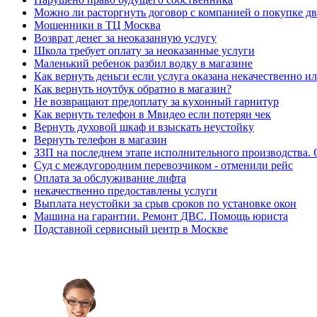
Можно ли расторгнуть договор с компанией о покупке дв
Мошенники в ТЦ Москва
Возврат денег за неоказанную услугу
Школа требует оплату за неоказанные услуги
Маленький ребенок разбил водку в магазине
Как вернуть деньги если услуга оказана некачественно и
Как вернуть ноутбук обратно в магазин?
Не возвращают предоплату за кухонный гарнитур
Как вернуть телефон в Мвидео если потерян чек
Вернуть духовой шкаф и взыскать неустойку
Вернуть телефон в магазин
ЗЗП на последнем этапе исполнительного производства. 
Суд с междугородним перевозчиком - отменили рейс
Оплата за обслуживание лифта
некачественно предоставлены услуги
Выплата неустойки за срыв сроков по установке окон
Машина на гарантии. Ремонт ДВС. Помощь юриста
Подставной сервисный центр в Москве