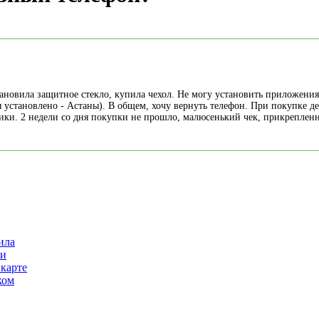
овила защитное стекло, купила чехол. Не могу установить приложения 
 установлено - Астаны). В общем, хочу вернуть телефон. При покупке де
ники. 2 недели со дня покупки не прошло, малюсенький чек, прикреплен
ила
ии
 карте
ком