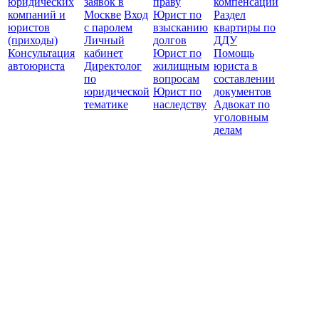
юридических
заявок в
праву
компенсации
защ
компаний и
Москве
Вход
Юрист по
Раздел
юристов
с паролем
взысканию
квартиры по
(приходы)
Личный
долгов
ДДУ
Консультация
кабинет
Юрист по
Помощь
автоюриста
Директолог
жилищным
юриста в
по
вопросам
составлении
юридической
Юрист по
документов
тематике
наследству
Адвокат по
уголовным
делам