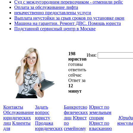
Суд с междугородним перевозчиком - отменили рейс
Оплата за обслуживание лифта
некачественно предоставлены услуги
Выплата неустойки за срыв сроков по установке окон
Машина на гарантии. Ремонт ДВС. Помощь юриста
Подставной сервисный центр в Москве
198
Имя:
юристов
готовы
ответить
сейчас
Ответ за
12
минут
Контакты
Задать
Банкротсво
Юрист по
Обслуживание
вопрос
физических
земельным
юридических
юристу
лиц
Юрист
спорам
Юриди
лиц
Клиенты
Продажа
по
Юрист по
консул
для
юридических
семейному
взысканию
Все