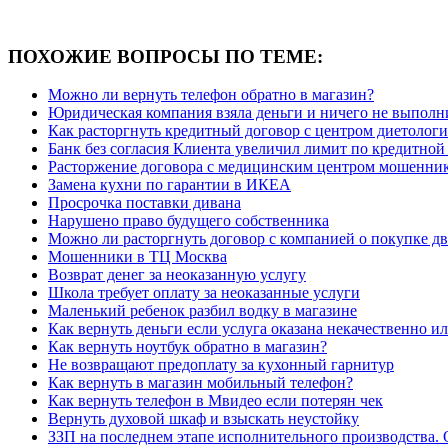
ПОХОЖИЕ ВОПРОСЫ ПО ТЕМЕ:
Можно ли вернуть телефон обратно в магазин?
Юридическая компания взяла деньги и ничего не выполн
Как расторгнуть кредитный договор с центром диетолог
Банк без согласия Клиента увеличил лимит по кредитной
Расторжение договора с медицинским центром мошенни
Замена кухни по гарантии в ИКЕА
Просрочка поставки дивана
Нарушено право будущего собственника
Можно ли расторгнуть договор с компанией о покупке дв
Мошенники в ТЦ Москва
Возврат денег за неоказанную услугу
Школа требует оплату за неоказанные услуги
Маленький ребенок разбил водку в магазине
Как вернуть деньги если услуга оказана некачественно и
Как вернуть ноутбук обратно в магазин?
Не возвращают предоплату за кухонный гарнитур
Как вернуть в магазин мобильный телефон?
Как вернуть телефон в Мвидео если потерян чек
Вернуть духовой шкаф и взыскать неустойку
ЗЗП на последнем этапе исполнительного производства. 