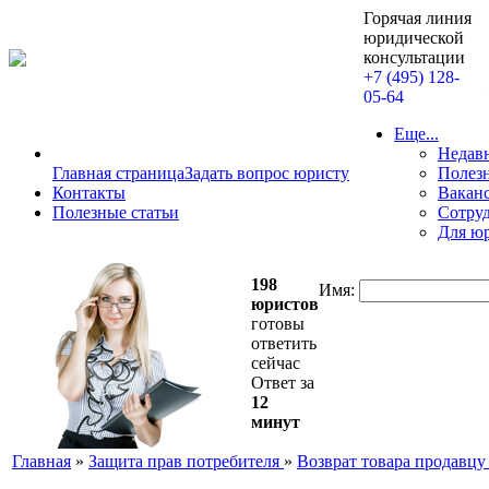
Горячая линия
юридической
консультации
+7 (495) 128-
05-64
Еще...
Недав
Главная страница
Задать вопрос юристу
Полезн
Контакты
Вакан
Полезные статьи
Сотру
Для ю
198
Имя:
юристов
готовы
ответить
сейчас
Ответ за
12
минут
Главная
»
Защита прав потребителя
»
Возврат товара продавцу 