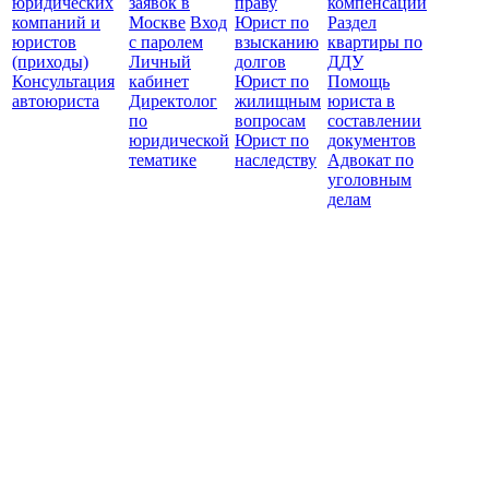
юридических
заявок в
праву
компенсации
защ
компаний и
Москве
Вход
Юрист по
Раздел
юристов
с паролем
взысканию
квартиры по
(приходы)
Личный
долгов
ДДУ
Консультация
кабинет
Юрист по
Помощь
автоюриста
Директолог
жилищным
юриста в
по
вопросам
составлении
юридической
Юрист по
документов
тематике
наследству
Адвокат по
уголовным
делам