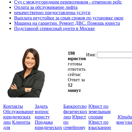
Суд с междугородним перевозчиком - отменили рейс
Оплата за обслуживание лифта
некачественно предоставлены услуги
Выплата неустойки за срыв сроков по установке окон
Машина на гарантии. Ремонт ДВС. Помощь юриста
Подставной сервисный центр в Москве
198
Имя:
юристов
готовы
ответить
сейчас
Ответ за
12
минут
Контакты
Задать
Банкротсво
Юрист по
Обслуживание
вопрос
физических
земельным
юридических
юристу
лиц
Юрист
спорам
Юриди
лиц
Клиенты
Продажа
по
Юрист по
консул
для
юридических
семейному
взысканию
Все