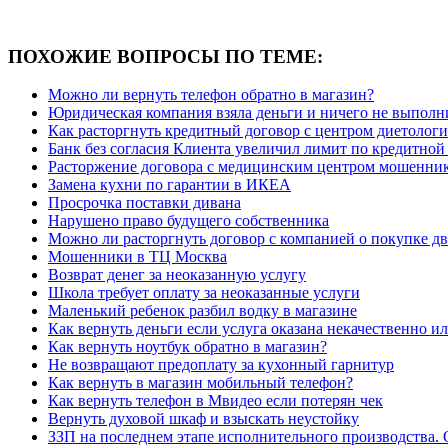
ПОХОЖИЕ ВОПРОСЫ ПО ТЕМЕ:
Можно ли вернуть телефон обратно в магазин?
Юридическая компания взяла деньги и ничего не выполн
Как расторгнуть кредитный договор с центром диетолог
Банк без согласия Клиента увеличил лимит по кредитной
Расторжение договора с медицинским центром мошенни
Замена кухни по гарантии в ИКЕА
Просрочка поставки дивана
Нарушено право будущего собственника
Можно ли расторгнуть договор с компанией о покупке дв
Мошенники в ТЦ Москва
Возврат денег за неоказанную услугу
Школа требует оплату за неоказанные услуги
Маленький ребенок разбил водку в магазине
Как вернуть деньги если услуга оказана некачественно и
Как вернуть ноутбук обратно в магазин?
Не возвращают предоплату за кухонный гарнитур
Как вернуть в магазин мобильный телефон?
Как вернуть телефон в Мвидео если потерян чек
Вернуть духовой шкаф и взыскать неустойку
ЗЗП на последнем этапе исполнительного производства. 