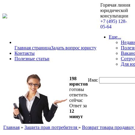
Горячая линия
юридической
консультации
+7 (495) 128-
05-64
Еще...
Недав
Главная страница
Задать вопрос юристу
Полезн
Контакты
Вакан
Полезные статьи
Сотру
Для ю
198
Имя:
юристов
готовы
ответить
сейчас
Ответ за
12
минут
Главная
»
Защита прав потребителя
»
Возврат товара продавцу 