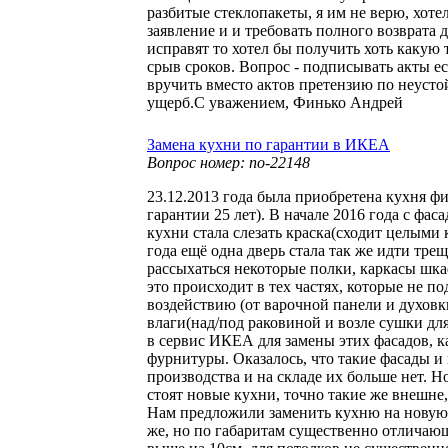
разбитые стеклопакеты, я им не верю, хоте
заявление и и требовать полного возврата д
исправят то хотел бы получить хоть какую
срыв сроков. Вопрос - подписывать акты ес
вручить вместо актов претензию по неусто
ущерб.С уважением, Финько Андрей
Замена кухни по гарантии в ИКЕА
Вопрос номер: no-22148
23.12.2013 года была приобретена кухня 
гарантии 25 лет). В начале 2016 года с фас
кухни стала слезать краска(сходит целыми 
года ещё одна дверь стала так же идти тре
рассыхаться некоторые полки, каркасы шка
это происходит в тех частях, которые не п
воздействию (от варочной панели и духов
влаги(над/под раковиной и возле сушки дл
в сервис ИКЕА для замены этих фасадов, к
фурнитуры. Оказалось, что такие фасады и
производства и на складе их больше нет. Н
стоят новые кухни, точно такие же внешне,
Нам предложили заменить кухню на новую
же, но по габаритам существенно отличающ