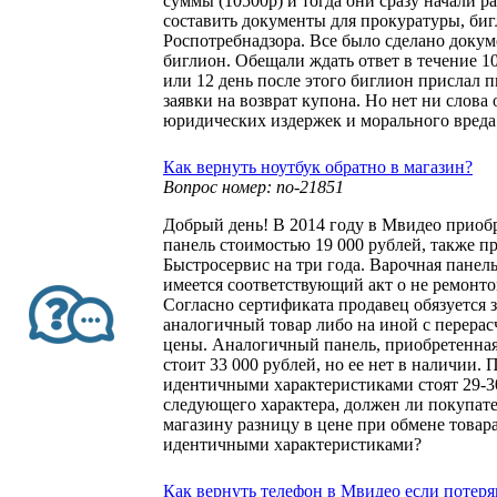
суммы (10500р) и тогда они сразу начали ра
составить документы для прокуратуры, биг
Роспотребнадзора. Все было сделано доку
биглион. Обещали ждать ответ в течение 10
или 12 день после этого биглион прислал 
заявки на возврат купона. Но нет ни слова
юридических издержек и морального вреда
Как вернуть ноутбук обратно в магазин?
Вопрос номер: no-21851
Добрый день! В 2014 году в Мвидео приоб
панель стоимостью 19 000 рублей, также п
Быстросервис на три года. Варочная панель
имеется соответствующий акт о не ремонт
Согласно сертификата продавец обязуется 
аналогичный товар либо на иной с перера
цены. Аналогичный панель, приобретенная 
стоит 33 000 рублей, но ее нет в наличии. 
идентичными характеристиками стоят 29-30
следующего характера, должен ли покупате
магазину разницу в цене при обмене товара
идентичными характеристиками?
Как вернуть телефон в Мвидео если потеря