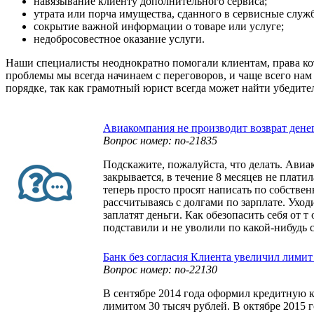
навязывание клиенту дополнительного сервиса;
утрата или порча имущества, сданного в сервисные служ
сокрытие важной информации о товаре или услуге;
недобросовестное оказание услуги.
Наши специалисты неоднократно помогали клиентам, права к
проблемы мы всегда начинаем с переговоров, и чаще всего нам 
порядке, так как грамотный юрист всегда может найти убедит
Авиакомпания не производит возврат дене
Вопрос номер: no-21835
Подскажите, пожалуйста, что делать. Ави
закрывается, в течение 8 месяцев не платил
теперь просто просят написать по собстве
рассчитываясь с долгами по зарплате. Уходи
заплатят деньги. Как обезопасить себя от т 
подставили и не уволили по какой-нибудь с
Банк без согласия Клиента увеличил лимит
Вопрос номер: no-22130
В сентябре 2014 года оформил кредитную к
лимитом 30 тысяч рублей. В октябре 2015 г