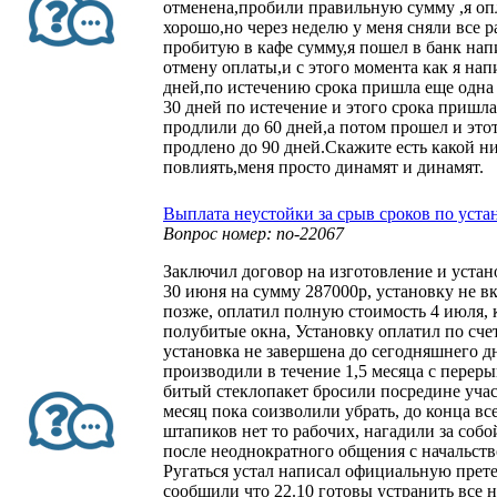
отменена,пробили правильную сумму ,я оп
хорошо,но через неделю у меня сняли все 
пробитую в кафе сумму,я пошел в банк нап
отмену оплаты,и с этого момента как я нап
дней,по истечению срока пришла еще одна 
30 дней по истечение и этого срока пришла
продлили до 60 дней,а потом прошел и этот
продлено до 90 дней.Скажите есть какой ни
повлиять,меня просто динамят и динамят.
Выплата неустойки за срыв сроков по уста
Вопрос номер: no-22067
Заключил договор на изготовление и устан
30 июня на сумму 287000р, установку не в
позже, оплатил полную стоимость 4 июля, 
полубитые окна, Установку оплатил по сче
установка не завершена до сегодняшнего д
производили в течение 1,5 месяца с переры
битый стеклопакет бросили посредине учас
месяц пока соизволили убрать, до конца вс
штапиков нет то рабочих, нагадили за собо
после неоднократного общения с начальство
Ругаться устал написал официальную прете
сообщили что 22.10 готовы устранить все 