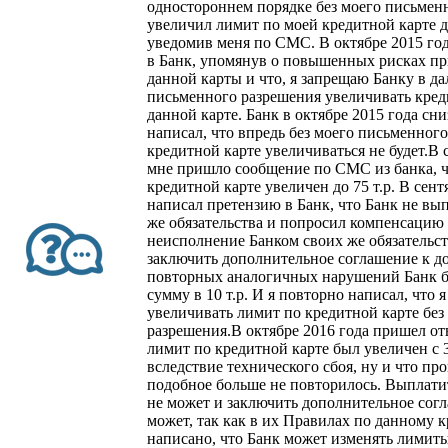
одностороннем порядке без моего письменн
увеличил лимит по моей кредитной карте д
уведомив меня по СМС. В октябре 2015 го
в Банк, упомянув о повышенных рисках п
данной карты и что, я запрещаю Банку в д
письменного разрешения увеличивать кре
данной карте. Банк в октябре 2015 года сни
написал, что впредь без моего письменного
кредитной карте увеличиваться не будет.В 
мне пришло сообщение по СМС из банка, ч
кредитной карте увеличен до 75 т.р. В сент
написал претензию в Банк, что Банк не вы
же обязательства и попросил компенсацию 5
неисполнение Банком своих же обязательст
заключить дополнительное соглашение к дог
повторных аналогичных нарушений Банк б
сумму в 10 т.р. И я повторно написал, что
увеличивать лимит по кредитной карте без
разрешения.В октябре 2016 года пришел отв
лимит по кредитной карте был увеличен с 30
вследствие технического сбоя, ну и что пр
подобное больше не повторилось. Выплат
не может и заключить дополнительное сог
может, так как в их Правилах по данному 
написано, что Банк может изменять лимиты