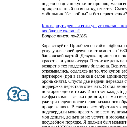
недели со дня покупки не прошло, малюсен
прикрепленный на визитку, имеется. Смогу
мобильник "без войны" и без нервотрепки?
Как вернуть деньги если услуга оказана не
вообще не оказана?
Вопрос номер: no-21861
Здравствуйте. Приобрел на сайте biglion.ru
услугу для своей девушки стоимостью 1680
банковской картой. Девушка пришла в шок 
красоты" и ушла оттуда. В этот же день на
возврат в тех поддержку биглиона. Вернут
отказывались, ссылаясь на то, что купон з
партнером (при в звонке в салон администр
бронь снята). Спустя две недели перевода с
поддержка перестала отвечать. Я стал звони
повторяя одно и то же. И в ответ каждый де
же фраза: ваша заявка принята, с вами свяж
уже три недели после первоначального об
продолжалось. В связи с чем обратился к 
подтвердили мою правоту по всем пунктам
мои деньги, деньги за их услуги и мораль
досудебном порядке. Я должен был момент