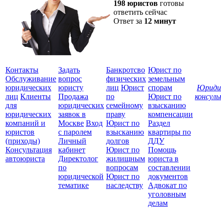
198 юристов
готовы
ответить сейчас
Ответ за
12 минут
Контакты
Задать
Банкротсво
Юрист по
Обслуживание
вопрос
физических
земельным
юридических
юристу
лиц
Юрист
спорам
Юриди
лиц
Клиенты
Продажа
по
Юрист по
консул
для
юридических
семейному
взысканию
Все
юридических
заявок в
праву
компенсации
защ
компаний и
Москве
Вход
Юрист по
Раздел
юристов
с паролем
взысканию
квартиры по
(приходы)
Личный
долгов
ДДУ
Консультация
кабинет
Юрист по
Помощь
автоюриста
Директолог
жилищным
юриста в
по
вопросам
составлении
юридической
Юрист по
документов
тематике
наследству
Адвокат по
уголовным
делам