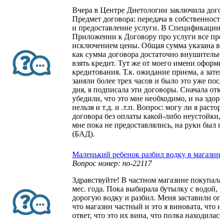
Вчера в Центре Диетологии заключила дог
Предмет договора: передача в собственнос
и предоставление услуги. В Спецификации 
Приложении к Договору про услуги все пр
исключением цены. Общая сумма указана в
как сумма договора достаточно внушитель
взять кредит. Тут же от моего имени оформ
кредитования. Т.к. ожидание приема, а зат
заняли более трех часов и было это уже по
дня, я подписала эти договоры. Сначала от
убедили, что это мне необходимо, и на здо
нельзя и т.д. и .т.п. Вопрос: могу ли я раст
договора без оплаты какой-либо неустойки
мне пока не предоставлялись, на руки был 
(БАД).
Маленький ребенок разбил водку в магази
Вопрос номер: no-22117
Здравствуйте! В частном магазине покупала 
мес. года. Пока выбирала бутылку с водой,
дорогую водку и разбил. Меня заставили оп
что магазин частный и это я виновата, что
ответ, что это их вина, что полка находила