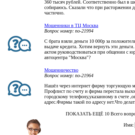
360 тысяч рублей. Соответственно был в шо
собираюсь. Сказали что при расторжении д
частично.
Мошенники в ТЦ Москва
Вопрос номер: no-21994
С брата взяли деньги 10 000р за положител
выдаче кредита. Хотим вернуть эти деньг
актом руководствоваться при общении с ю
автоцентра "Москва"?
Мошенничество
Вопрос номер: no-21964
Нашёл через интернет фирму торгующую м
Профлист по счету и фирма перестала выхо
городскому телефону,указанному в счете ,
адрес.Фирмы такой по адресу нет.Что делат
ПОКАЗАТЬ ЕЩЁ 10
Всего вопро
Имя: