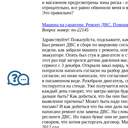
и магазином предусмотрены зоны риска - 
отрицательно, все равно обвинили меня и 
Это правильно?
Машина на гарантии. Ремонт ДВС. Помощ
Вопрос номер: no-22145
Здравствуйте! Пожалуйста, подскажите, ка
Был ремонт ДВС в сборе по мировому согл
недели, как забрали машину с ремонта, опя
эвакуаторе. Опять был стук в двигателе и с
этот раз ещё загорелся датчик давления ма
сервисе с 3 декабря. Открыли заказ наряд, ч
попросили написать согласие на разбор дв
согласие, но ниже написали, что согласов
в письменном виде. Разобрали двигатель, с
тестируется на стенде. Уже получается нес
каждый день говорят, что завтра-завтра буде
дальше быть? Как добиться, что бы они быс
выявление причины? Может быть надо писа
письмо? И как добиться что бы они дали на
написано ремонт или замена ДВС. На словах
реслинги ДВС. Но таких бумаг они не даю
говорим, что хотим расторгать договор. 
2012 год.