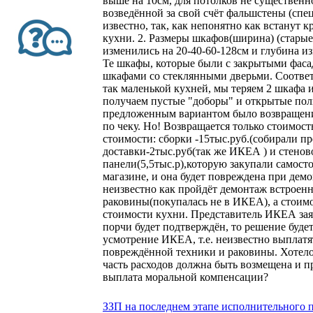
выше на 10см, для потолков не существенно
возведённой за свой счёт фальшстены (спе
известно, так, как непонятно как встанут 
кухни. 2. Размеры шкафов(ширина) (старые
изменились на 20-40-60-128см и глубина из
Те шкафы, которые были с закрытыми фаса
шкафами со стеклянными дверьми. Соответ
так маленькой кухней, мы теряем 2 шкафа 
получаем пустые "доборы" и открытые по
предложенным вариантом было возвращен
по чеку. Но! Возвращается только стоимость
стоимости: сборки -15тыс.руб.(собирали п
доставки-2тыс.руб(так же ИКЕА ) и стенов
панели(5,5тыс.р),которую закупали самост
магазине, и она будет повреждена при дем
неизвестно как пройдёт демонтаж встроен
раковины(покупалась не в ИКЕА), а стоимо
стоимости кухни. Представитель ИКЕА заяв
порчи будет подтверждён, то решение буде
усмотрение ИКЕА, т.е. неизвестно выплатя
повреждённой техники и раковины. Хотело
часть расходов должна быть возмещена и п
выплата моральной компенсации?
ЗЗП на последнем этапе исполнительного п