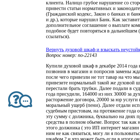
клиента. Налицо грубое нарушение со сто
привести статьи нормативных и законодат
(Гражданский кодекс, Закон о банках и бан
и др.), которые нарушил Банк. Как застави
дополнительное соглашение о выплате ком
подобное будет повторяться в дальнейшем 
ссылаться).
Вернуть духовой шкаф и взыскать неустой
Вопрос номер: no-22143
Купили духовой шкаф в декабре 2014 года 
позвонив в магазин и попросив замены жда
после чего привезли не тот тавар на что мы
привезите нормальный такой же духовой ш
перестали брать трубки. Далее подали в суд
года присудили, 164000 из них 30000 за ду
расторжение договора, 20000 за юр услуги 
моральный ущерб (пени). Далее отдали ис
судебным пристовам, на протяжение года 
эту сумму с должника, буквально на днях
средства в полном обьеме. Вопрос так как 
этого должника ( это ИП интернет магазин 
ним не как связаться, могу ли я пользоват
шкафом ? и что может быть если в итоге он