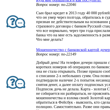
Куда мне обращаться и как поступить?
Вопрос номер: no-22046
Сын брал кредит в 2013 году 40 000 рублей
что он умер через полгода, обратилась в су
признан не действительным на основании 
страхового договора с банком Русский стан
что все нормально, через три года прислал
банка что на мне есть задолженность в разм
Что мне делать?
Мошенничество с банковской картой доче
Вопрос номер: no-22149
Добрый день! На телефон дочери пришли 
коротких номеров об операциях по банковс
она не стала открывать. Позже пришло со
о списании 2-х небольших сумм. Она позвон
подтвердили наличие 2-х попыток несанк
снятия денег, а далее оплату подписных усл
Подписок дочь не делала. Карта - золотая 
не собирается ни разбираться, не прояснят
мошенничества и взлома своей Золотой кар
обратиться в Фейсбук - выяснить, кто сделал
полицию. Самостоятельно. Разве они прав