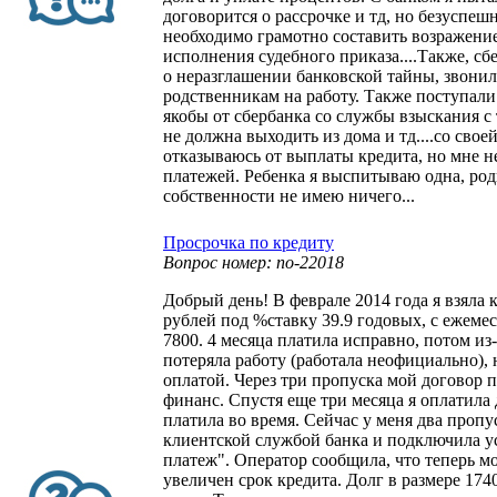
договорится о рассрочке и тд, но безуспеш
необходимо грамотно составить возражени
исполнения судебного приказа....Также, с
о неразглашении банковской тайны, звони
родственникам на работу. Также поступали
якобы от сбербанка со службы взыскания с т
не должна выходить из дома и тд....со своей
отказываюсь от выплаты кредита, но мне н
платежей. Ребенка я выспитываю одна, ро
собственности не имею ничего...
Просрочка по кредиту
Вопрос номер: no-22018
Добрый день! В феврале 2014 года я взяла 
рублей под %ставку 39.9 годовых, с ежем
7800. 4 месяца платила исправно, потом из
потеряла работу (работала неофициально),
оплатой. Через три пропуска мой договор 
финанс. Спустя еще три месяца я оплатила 
платила во время. Сейчас у меня два пропус
клиентской службой банка и подключила 
платеж". Оператор сообщила, что теперь м
увеличен срок кредита. Долг в размере 174