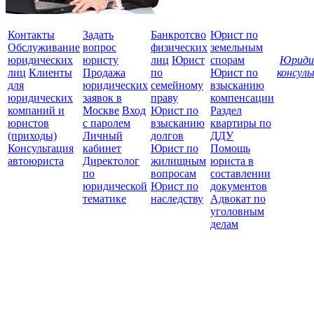
Контакты
Задать
Банкротсво
Юрист по
Обслуживание
вопрос
физических
земельным
юридических
юристу
лиц
Юрист
спорам
Юриди
лиц
Клиенты
Продажа
по
Юрист по
консул
для
юридических
семейному
взысканию
Все
юридических
заявок в
праву
компенсации
защ
компаний и
Москве
Вход
Юрист по
Раздел
юристов
с паролем
взысканию
квартиры по
(приходы)
Личный
долгов
ДДУ
Консультация
кабинет
Юрист по
Помощь
автоюриста
Директолог
жилищным
юриста в
по
вопросам
составлении
юридической
Юрист по
документов
тематике
наследству
Адвокат по
уголовным
делам