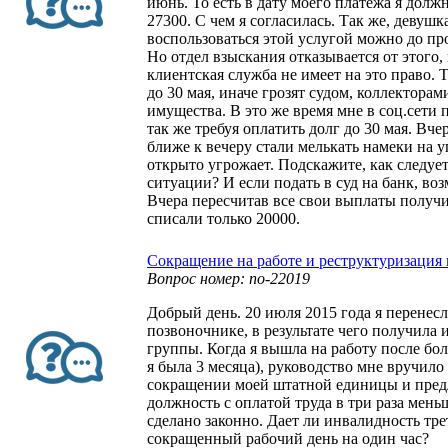
июнь. То есть в дату моего платежа я долж
27300. С чем я согласилась. Так же, девушк
воспользоваться этой услугой можно до пр
Но отдел взыскания отказывается от этого, 
клиентская служба не имеет на это право. 
до 30 мая, иначе грозят судом, коллектора
имущества. В это же время мне в соц.сети
так же требуя оплатить долг до 30 мая. Вче
ближе к вечеру стали мелькать намеки на у
открыто угрожает. Подскажите, как следует
ситуации? И если подать в суд на банк, во
Вчера пересчитав все свои выплаты получи
списали только 20000.
Сокращение на работе и реструктуризация 
Вопрос номер: no-22019
Добрый день. 20 июля 2015 года я перенес
позвоночнике, в результате чего получила 
группы. Когда я вышла на работу после бо
я была 3 месяца), руководство мне вручило
сокращении моей штатной единицы и пре
должность с оплатой труда в три раза меньш
сделано законно. Дает ли инвалидность тр
сокращенный рабочий день на один час?