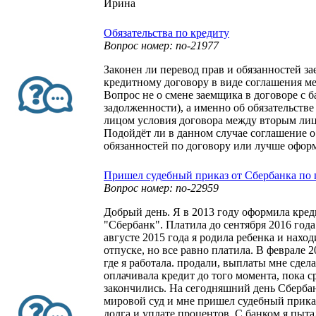
Ирина
Обязательства по кредиту
Вопрос номер: no-21977
Законен ли перевод прав и обязанностей з
кредитному договору в виде соглашения м
Вопрос не о смене заемщика в договоре с б
задолженности), а именно об обязательств
лицом условия договора между вторым лиц
Подойдёт ли в данном случае соглашение о
обязанностей по договору или лучше офор
Пришел судебный приказ от Сбербанка по 
Вопрос номер: no-22959
Добрый день. Я в 2013 году оформила кре
"Сбербанк". Платила до сентября 2016 года
августе 2015 года я родила ребенка и нахо
отпуске, но все равно платила. В феврале 
где я работала. продали, выплаты мне сдела
оплачивала кредит до того момента, пока с
закончились. На сегодняшний день Сбербан
мировой суд и мне пришел судебный прика
долга и уплате процентов. С банком я пыт