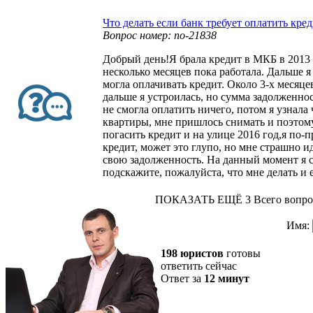
Что делать если банк требует оплатить кре
Вопрос номер: no-21838
Добрый день!Я брала кредит в МКБ в 2013 
несколько месяцев пока работала. Дальше я
могла оплачивать кредит. Около 3-х месяце
дальше я устроилась, но сумма задолженнос
не смогла оплатить ничего, потом я узнала
квартиры, мне пришлось снимать и поэтому
погасить кредит и на улице 2016 год,я по-
кредит, может это глупо, но мне страшно ид
свою задолженность. На данный момент я 
подскажите, пожалуйста, что мне делать и 
ПОКАЗАТЬ ЕЩЁ 3
Всего вопро
Имя:
198 юристов
готовы
ответить сейчас
Ответ за
12 минут