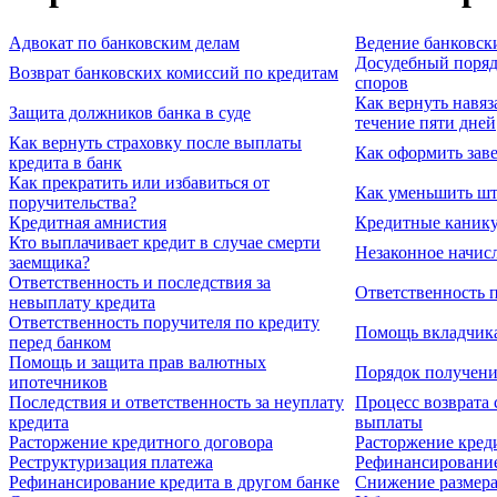
Адвокат по банковским делам
Ведение банковск
Досудебный поряд
Возврат банковских комиссий по кредитам
споров
Как вернуть навяз
Защита должников банка в суде
течение пяти дней
Как вернуть страховку после выплаты
Как оформить заве
кредита в банк
Как прекратить или избавиться от
Как уменьшить шт
поручительства?
Кредитная амнистия
Кредитные канику
Кто выплачивает кредит в случае смерти
Незаконное начис
заемщика?
Ответственность и последствия за
Ответственность 
невыплату кредита
Ответственность поручителя по кредиту
Помощь вкладчика
перед банком
Помощь и защита прав валютных
Порядок получени
ипотечников
Последствия и ответственность за неуплату
Процесс возврата 
кредита
выплаты
Расторжение кредитного договора
Расторжение кред
Реструктуризация платежа
Рефинансирование
Рефинансирование кредита в другом банке
Снижение размера