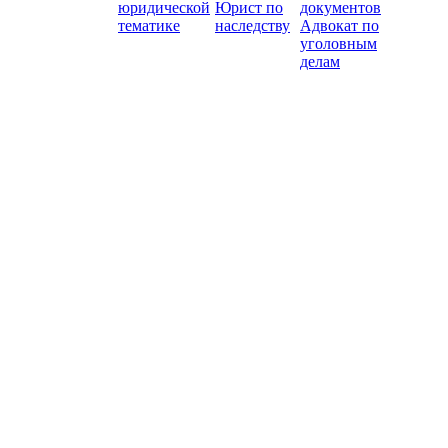
юридической
Юрист по
документов
тематике
наследству
Адвокат по
уголовным
делам