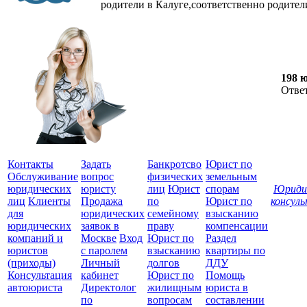
родители в Калуге,соответственно родители
198 
Отве
Контакты
Задать
Банкротсво
Юрист по
Обслуживание
вопрос
физических
земельным
юридических
юристу
лиц
Юрист
спорам
Юриди
лиц
Клиенты
Продажа
по
Юрист по
консул
для
юридических
семейному
взысканию
Все
юридических
заявок в
праву
компенсации
защ
компаний и
Москве
Вход
Юрист по
Раздел
юристов
с паролем
взысканию
квартиры по
(приходы)
Личный
долгов
ДДУ
Консультация
кабинет
Юрист по
Помощь
автоюриста
Директолог
жилищным
юриста в
по
вопросам
составлении