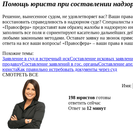
Помощь юриста при составлении надзо
Решение, вынесенное судом, не удовлетворяет вас? Ваши прав
восстановить справедливость в надзорном суде? Специалисты
«Правосфера» предоставят вам образец жалобы в надзорную и
заполнить все поля и сориентируют касательно дальнейших де
любыми законными методами. Оставьте заявку на звонок прямо
ответа на все ваши вопросы! «Правосфера»
–
ваши права в наш
Похожие темы:
Заявление в суд и встречный иск
Составление исковых заявлен
продавцу
Составление заявлений в гос. органы
Составление ап
юриста
Как правильно истребовать документы через суд
СМОТРЕТЬ ВСЕ
Имя:
198 юристов
готовы
ответить сейчас
Ответ за
12 минут