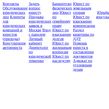
Контакты
Задать
Банкротсво
Юрист по
Обслуживание
вопрос
физических
земельным
юридических
юристу
лиц
Юрист
спорам
Юриди
лиц
Клиенты
Продажа
по
Юрист по
консул
для
юридических
семейному
взысканию
Все
юридических
заявок в
праву
компенсации
защ
компаний и
Москве
Вход
Юрист по
Раздел
юристов
с паролем
взысканию
квартиры по
(приходы)
Личный
долгов
ДДУ
Консультация
кабинет
Юрист по
Помощь
автоюриста
Директолог
жилищным
юриста в
по
вопросам
составлении
юридической
Юрист по
документов
тематике
наследству
Адвокат по
уголовным
делам