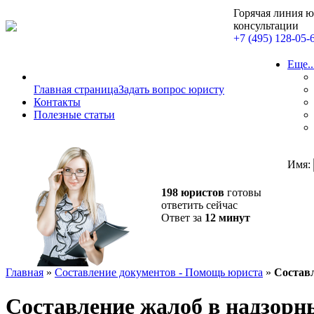
Горячая линия 
консультации
+7 (495) 128-05-
Еще..
Главная страница
Задать вопрос юристу
Контакты
Полезные статьи
Имя:
198 юристов
готовы
ответить сейчас
Ответ за
12 минут
Главная
»
Составление документов - Помощь юриста
»
Составл
Составление жалоб в надзорн