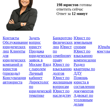
198 юристов
готовы
ответить сейчас
Ответ за
12 минут
Контакты
Задать
Банкротсво
Юрист по
Обслуживание
вопрос
физических
земельным
юридических
юристу
лиц
Юрист
спорам
Юриди
лиц
Клиенты
Продажа
по
Юрист по
консул
для
юридических
семейному
взысканию
Все
юридических
заявок в
праву
компенсации
защ
компаний и
Москве
Вход
Юрист по
Раздел
юристов
с паролем
взысканию
квартиры по
(приходы)
Личный
долгов
ДДУ
Консультация
кабинет
Юрист по
Помощь
автоюриста
Директолог
жилищным
юриста в
по
вопросам
составлении
юридической
Юрист по
документов
тематике
наследству
Адвокат по
уголовным
делам