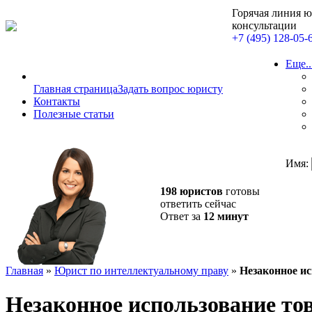
Горячая линия 
консультации
+7 (495) 128-05-
Еще..
Главная страница
Задать вопрос юристу
Контакты
Полезные статьи
Имя:
198 юристов
готовы
ответить сейчас
Ответ за
12 минут
Главная
»
Юрист по интеллектуальному праву
»
Незаконное ис
Незаконное использование то