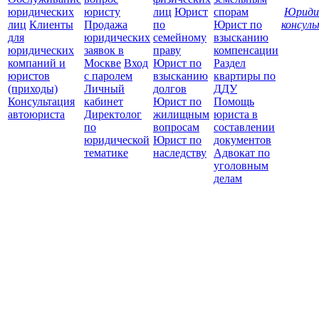
юридических
юристу
лиц
Юрист
спорам
Юриди
лиц
Клиенты
Продажа
по
Юрист по
консул
для
юридических
семейному
взысканию
Все
юридических
заявок в
праву
компенсации
защ
компаний и
Москве
Вход
Юрист по
Раздел
юристов
с паролем
взысканию
квартиры по
(приходы)
Личный
долгов
ДДУ
Консультация
кабинет
Юрист по
Помощь
автоюриста
Директолог
жилищным
юриста в
по
вопросам
составлении
юридической
Юрист по
документов
тематике
наследству
Адвокат по
уголовным
делам