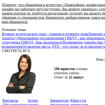
Помните, что обращения в агентство «Правосфера» конфиденц
онлайн чат работают круглосуточно. Вы можете связаться с со
нашем портале не требуется регистрация, поэтому вы можете 
общения со специалистом. Назовитесь любым именем, какое вам
вам обращаться.
Похожие темы:
Возврат водительских прав - помощь в возврате прав
Лишение в
лишить?
Обжалование постановления ГИБДД - как обжаловать
сотрудника ГИБДД - Как жаловаться?
Возмещение ущерба при 
возмещении
Оставление места ДТП - что грозит за оставление
СМОТРЕТЬ ВСЕ
Имя:
198 юристов
готовы
ответить сейчас
Ответ за
12 минут
Контакты
Задать
Банкротсво
Юрист по
Обслуживание
вопрос
физических
земельным